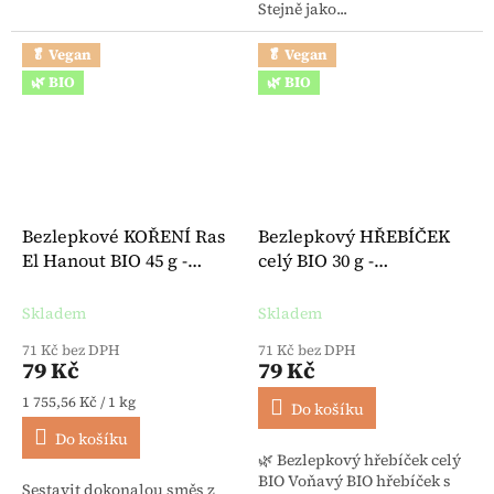
Stejně jako...
🥬 Vegan
🥬 Vegan
🌿 BIO
🌿 BIO
Bezlepkové KOŘENÍ Ras
Bezlepkový HŘEBÍČEK
El Hanout BIO 45 g -
celý BIO 30 g -
Lebensbaum
Lebensbaum
Skladem
Skladem
71 Kč bez DPH
71 Kč bez DPH
79 Kč
79 Kč
Měrná cena:
1 755,56 Kč / 1 kg
Do košíku
Do košíku
🌿 Bezlepkový hřebíček celý
BIO Voňavý BIO hřebíček s
Sestavit dokonalou směs z