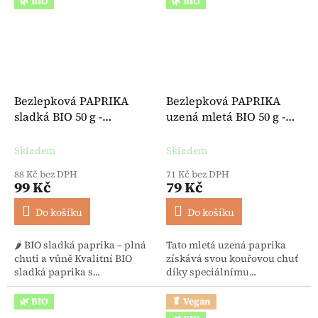
🌿 BIO
🌿 BIO
Bezlepková PAPRIKA
Bezlepková PAPRIKA
sladká BIO 50 g -
uzená mletá BIO 50 g -
Lebensbaum
Lebensbaum
Skladem
Skladem
88 Kč bez DPH
71 Kč bez DPH
99 Kč
79 Kč
Do košíku
Do košíku
🌶️ BIO sladká paprika – plná
Tato mletá uzená paprika
chuti a vůně Kvalitní BIO
získává svou kouřovou chuť
sladká paprika s...
díky speciálnímu...
🌿 BIO
🥬 Vegan