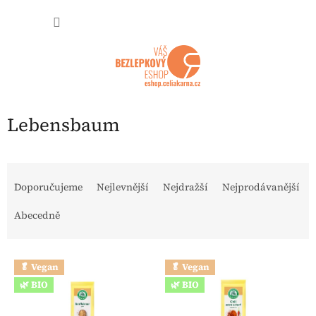
Přejít na obsah
NÁKUP
Lebensbaum
Řazení produktů
Doporučujeme
Nejlevnější
Nejdražší
Nejprodávanější
Abecedně
Výpis produktů
🥬 Vegan
🥬 Vegan
🌿 BIO
🌿 BIO