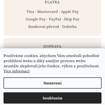
PLATBA
Visa · Mastercard · Apple Pay
Google Pay · PayPal · Skip Pay
Bankovní převod · Dobírka
DOPRAVA
Používáme cookies, abychom Vám umožnili pohodlné
Zásilkovna · PPL · Osobní odběr Praha
prohlížení webu a díky analýze provozu webu
neustále zlepšovali jeho funkce, výkon a použitelnost.
Více informací
Vytvořil Shoptet
Nastavení
Copyright 2026
eshop.celiakarna.cz
. Všechna práva
Souhlasím
vyhrazena.