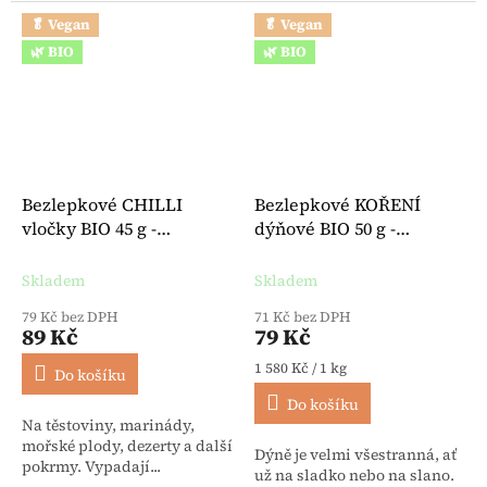
🥬 Vegan
🥬 Vegan
🌿 BIO
🌿 BIO
Bezlepkové CHILLI
Bezlepkové KOŘENÍ
vločky BIO 45 g -
dýňové BIO 50 g -
Lebensbaum
Lebensbaum
Skladem
Skladem
79 Kč bez DPH
71 Kč bez DPH
89 Kč
79 Kč
Měrná cena:
1 580 Kč / 1 kg
Do košíku
Do košíku
Na těstoviny, marinády,
mořské plody, dezerty a další
Dýně je velmi všestranná, ať
pokrmy. Vypadají...
už na sladko nebo na slano.