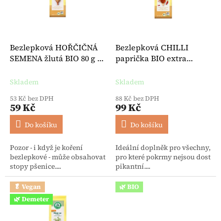
Bezlepková HOŘČIČNÁ
Bezlepková CHILLI
SEMENA žlutá BIO 80 g -
paprička BIO extra
Lebensbaum
pálivá mletá 50 g -
Lebensbaum
Skladem
Skladem
53 Kč bez DPH
88 Kč bez DPH
59 Kč
99 Kč
Do košíku
Do košíku
Pozor - i když je koření
Ideální doplněk pro všechny,
bezlepkové - může obsahovat
pro které pokrmy nejsou dost
stopy pšenice....
pikantní....
🥬 Vegan
🌿 BIO
🌿 Demeter