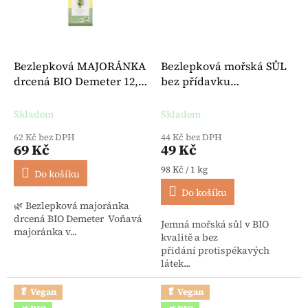
Bezlepková MAJORÁNKA
Bezlepková mořská SŮL
drcená BIO Demeter 12,5
bez přídavku
g - Lebensbaum
protispékavých látek BIO
500 g - Lebensbaum
Skladem
Skladem
62 Kč bez DPH
44 Kč bez DPH
69 Kč
49 Kč
Měrná cena:
98 Kč / 1 kg
Do košíku
Do košíku
🌿 Bezlepková majoránka
drcená BIO Demeter Voňavá
Jemná mořská sůl v BIO
majoránka v...
kvalitě a bez
přidání protispékavých
látek...
🥬 Vegan
🥬 Vegan