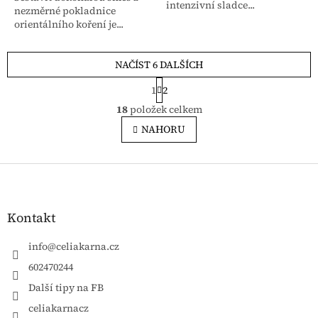
intenzivní sladce...
nezměrné pokladnice
orientálního koření je...
NAČÍST 6 DALŠÍCH
Stránkování
1
2
Ovládací prvky výpisu
18
položek celkem
NAHORU
Zápatí
Kontakt
info
@
celiakarna.cz
602470244
Další tipy na FB
celiakarnacz