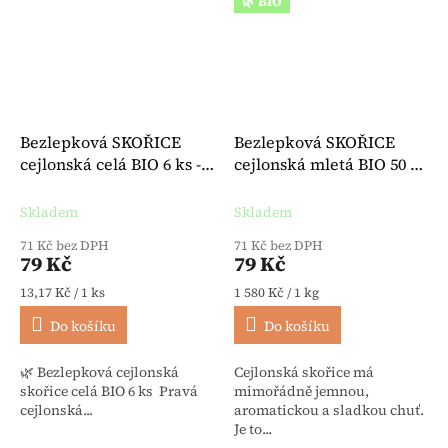
🌿 BIO
Bezlepková SKOŘICE
Bezlepková SKOŘICE
cejlonská celá BIO 6 ks -
cejlonská mletá BIO 50 g -
Lebensbaum
Lebensbaum
Skladem
Skladem
71 Kč bez DPH
71 Kč bez DPH
79 Kč
79 Kč
Měrná cena:
Měrná cena:
13,17 Kč / 1 ks
1 580 Kč / 1 kg
Do košíku
Do košíku
🌿 Bezlepková cejlonská
Cejlonská skořice má
skořice celá BIO 6 ks Pravá
mimořádně jemnou,
cejlonská...
aromatickou a sladkou chuť.
Je to...