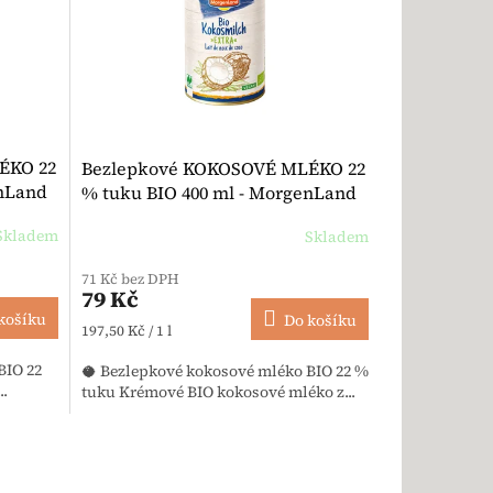
ÉKO 22
Bezlepkové KOKOSOVÉ MLÉKO 22
enLand
% tuku BIO 400 ml - MorgenLand
Skladem
Skladem
71 Kč bez DPH
79 Kč
košíku
Do košíku
Měrná cena:
197,50 Kč / 1 l
BIO 22
🥥 Bezlepkové kokosové mléko BIO 22 %
.
tuku Krémové BIO kokosové mléko z...