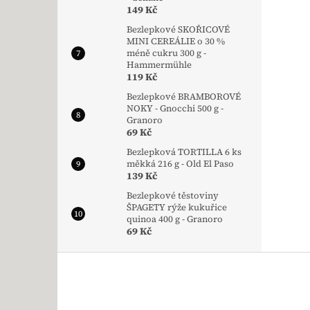
149 Kč
Bezlepkové SKOŘICOVÉ
MINI CEREÁLIE o 30 %
méně cukru 300 g -
Hammermühle
119 Kč
Bezlepkové BRAMBOROVÉ
NOKY - Gnocchi 500 g -
Granoro
69 Kč
Bezlepková TORTILLA 6 ks
měkká 216 g - Old El Paso
139 Kč
Bezlepkové těstoviny
ŠPAGETY rýže kukuřice
quinoa 400 g - Granoro
69 Kč
Zápatí