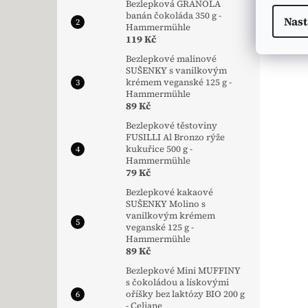
Bezlepková GRANOLA
banán čokoláda 350 g -
Nast
Hammermühle
119 Kč
Bezlepkové malinové
SUŠENKY s vanilkovým
krémem veganské 125 g -
Hammermühle
89 Kč
Bezlepkové těstoviny
FUSILLI Al Bronzo rýže
kukuřice 500 g -
Hammermühle
79 Kč
Bezlepkové kakaové
SUŠENKY Molino s
vanilkovým krémem
veganské 125 g -
Hammermühle
89 Kč
Bezlepkové Mini MUFFINY
s čokoládou a lískovými
oříšky bez laktózy BIO 200 g
- Celiane