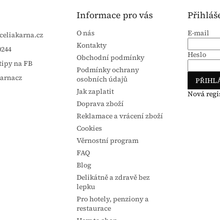
Informace pro vás
Přihláš
O nás
E-mail
celiakarna.cz
Kontakty
0244
Heslo
Obchodní podmínky
tipy na FB
Podmínky ochrany
karnacz
osobních údajů
PŘIHLÁ
Jak zaplatit
Nová regi
Doprava zboží
Reklamace a vrácení zboží
Cookies
Věrnostní program
FAQ
Blog
Delikátně a zdravě bez
lepku
Pro hotely, penziony a
restaurace