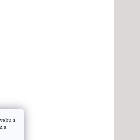
webu a
n a