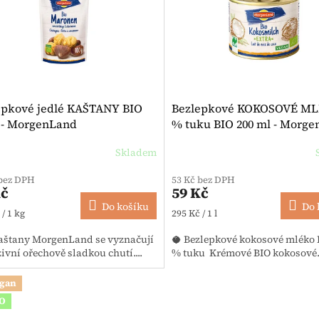
epkové jedlé KAŠTANY BIO
Bezlepkové KOKOSOVÉ ML
g - MorgenLand
% tuku BIO 200 ml - Morg
Skladem
 bez DPH
53 Kč bez DPH
Kč
59 Kč
Do košíku
Do 
 cena:
Měrná cena:
 / 1 kg
295 Kč / 1 l
aštany MorgenLand se vyznačují
🥥 Bezlepkové kokosové mléko 
ivní ořechově sladkou chutí....
% tuku Krémové BIO kokosové..
egan
IO