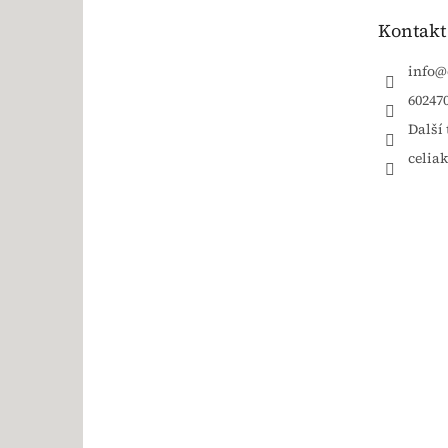
Kontakt
info
@
60247
Další 
celia