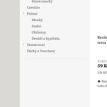
Slané snacky
Cereálie
Pečení
Mouky
Směsi
Obilniny
Bezl
Droždí a kypřidla
tetra
Domácnost
Morg
Dárky a Vouchery
53 Kč
59 
Měrná
236 Kč 
🥥 Be
tuku 