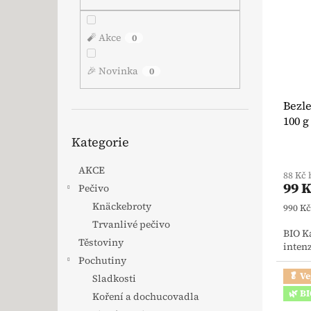
🧨 Akce
0
🎉 Novinka
0
Bezl
100 
Přeskočit kategorie
Kategorie
AKCE
88 Kč
99 
Pečivo
Knäckebroty
Měrná
990 Kč
Trvanlivé pečivo
BIO K
Těstoviny
intenz
Pochutiny
🥬 V
Sladkosti
🌿 B
Koření a dochucovadla