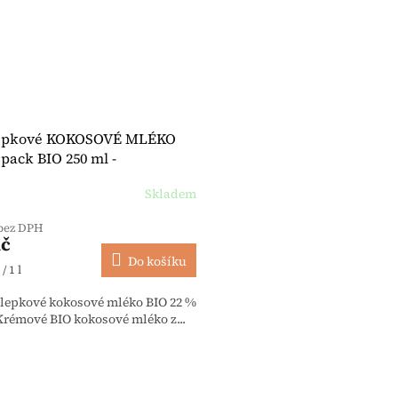
epkové KOKOSOVÉ MLÉKO
 pack BIO 250 ml -
enLand
Skladem
 bez DPH
Kč
Do košíku
 cena:
/ 1 l
zlepkové kokosové mléko BIO 22 %
Krémové BIO kokosové mléko z...
Ovládací