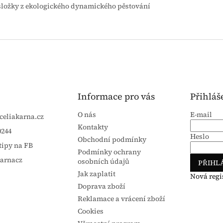
 složky z ekologického dynamického pěstování
Informace pro vás
Přihláš
O nás
E-mail
celiakarna.cz
Kontakty
0244
Heslo
Obchodní podmínky
tipy na FB
Podmínky ochrany
karnacz
osobních údajů
PŘIHLÁ
Jak zaplatit
Nová regi
Doprava zboží
Reklamace a vrácení zboží
Cookies