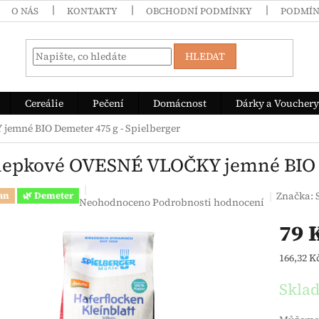
O NÁS
KONTAKTY
OBCHODNÍ PODMÍNKY
PODMÍN
HLEDAT
Cereálie
Pečení
Domácnost
Dárky a Vouchery
emné BIO Demeter 475 g - Spielberger
lepkové OVESNÉ VLOČKY jemné BIO D
Značka:
an
🌿 Demeter
Průměrné hodnocení produktu je 0,0 z 5 hvězdiček.
Neohodnoceno
Podrobnosti hodnocení
79 
Měrná c
166,32 Kč
Skla