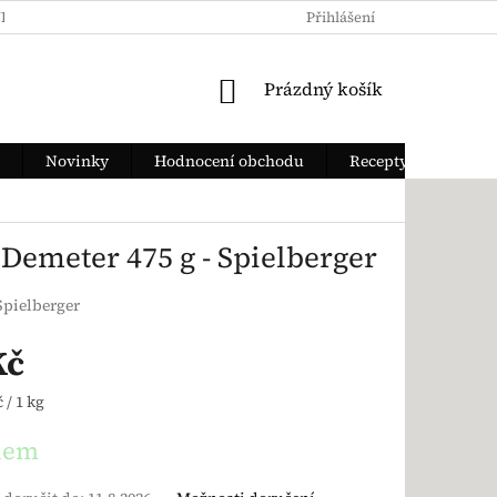
KY OCHRANY OSOBNÍCH ÚDAJŮ
JAK ZAPLATIT
Přihlášení
DOPRAVA Z
NÁKUPNÍ KOŠÍK
Prázdný košík
Novinky
Hodnocení obchodu
Recepty
emeter 475 g - Spielberger
Spielberger
Kč
ena:
 / 1 kg
dem