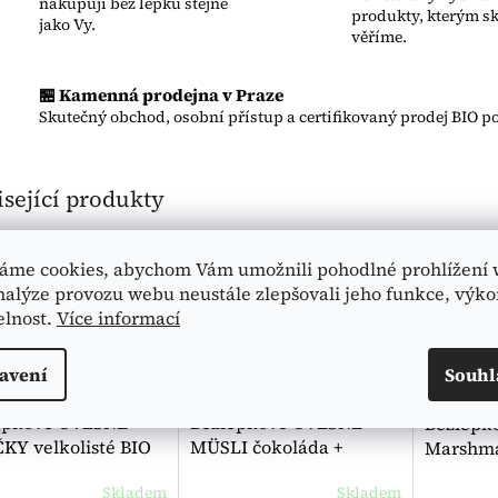
nakupují bez lepku stejně
produkty, kterým s
jako Vy.
věříme.
🏪 Kamenná prodejna v Praze
Skutečný obchod, osobní přístup a certifikovaný prodej BIO po
sející produkty
egan
🥬 Vegan
🥬 Vegan
áme cookies, abychom Vám umožnili pohodlné prohlížení 
emeter
🌿 Demeter
🌿 BIO
nalýze provozu webu neustále zlepšovali jeho funkce, výko
elnost.
Více informací
avení
Souhl
epkové OVESNÉ
Bezlepkové OVESNÉ
Bezlepk
KY velkolisté BIO
MÜSLI čokoláda +
Marshma
er 475 g -
cornflakes BIO Demeter
veganské
Skladem
Skladem
lberger
425 g - Bauck
Turtle
Průměrné 