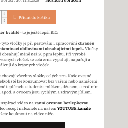
doručit do:
11.8.2026
Možnosti doručení
Přidat do košíku
er kvalitě
- to je ještě lepší BIO.
 tyto vločky je při pěstování i zpracování
chráněn
ntaminací obilovinami obsahujícími lepek
. Vločky
 obsahují méně než 20 ppm lepku. Při výrobě
vesných vloček se celá zrna vypalují, napařují a
válcují do krásných vloček.
achovají všechny složky celých zrn. Naše ovesné
elkolisté lze konzumovat bez vaření nebo namáčení.
né teplé nebo studené s mlékem, džusem, cereálním
 apod. a ovocem jsou rychlým a zdravým jídlem.
inspiraci video na
ranní ovesnou bezlepkovou
ideo recept naleznete na našem
YOUTUBE kanále
žete kouknout na video níže.