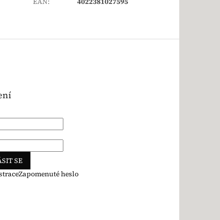
EAN
:
4022381027595
ení
SIT SE
strace
Zapomenuté heslo