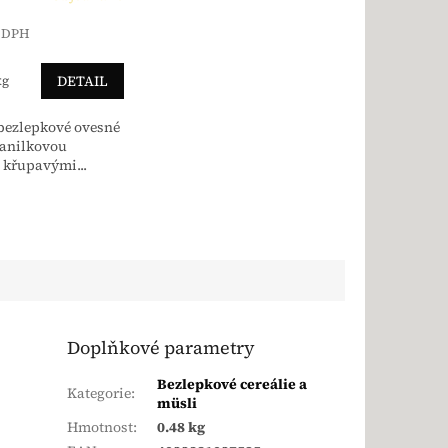
z DPH
a:
DETAIL
kg
bezlepkové ovesné
vanilkovou
a křupavými...
Doplňkové parametry
Bezlepkové cereálie a
Kategorie
:
müsli
Hmotnost
:
0.48 kg