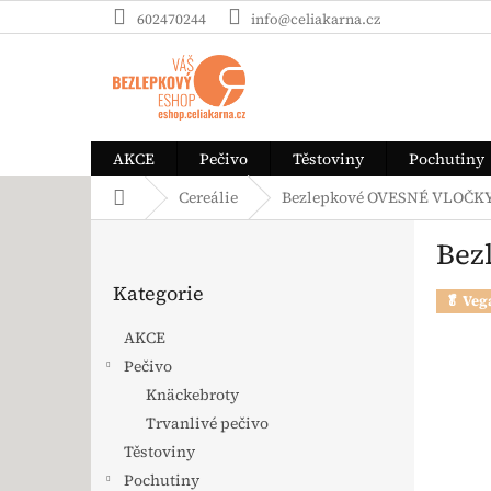
Přejít na obsah
602470244
info@celiakarna.cz
AKCE
Pečivo
Těstoviny
Pochutiny
Domů
Cereálie
Bezlepkové OVESNÉ VLOČKY j
Postranní panel
Bez
Přeskočit kategorie
Kategorie
🥬 Veg
AKCE
Pečivo
Knäckebroty
Trvanlivé pečivo
Těstoviny
Pochutiny