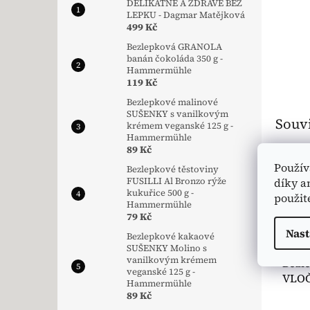
DELIKÁTNĚ A ZDRAVĚ BEZ
LEPKU - Dagmar Matějková
499 Kč
Bezlepková GRANOLA
banán čokoláda 350 g -
Hammermühle
119 Kč
Bezlepkové malinové
SUŠENKY s vanilkovým
Souvi
krémem veganské 125 g -
Hammermühle
89 Kč
🥬 V
Použív
Bezlepkové těstoviny
🌿 D
díky a
FUSILLI Al Bronzo rýže
kukuřice 500 g -
použit
Hammermühle
79 Kč
Nast
Bezlepkové kakaové
SUŠENKY Molino s
vanilkovým krémem
Bezl
veganské 125 g -
VLOČ
Hammermühle
Demet
89 Kč
Spie