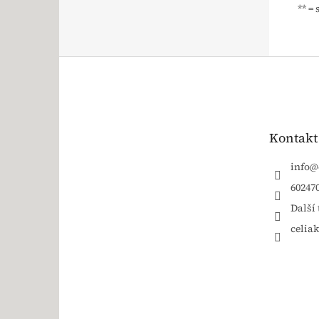
** =
Zápatí
Kontakt
info
@
60247
Další 
celia