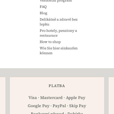
Věrnostní program
FAQ
Blog
Delikátně a zdravě bez
lepku
Pro hotely, penziony a
restaurace
How to shop
Wie Sie hier einkaufen
können
PLATBA
Visa · Mastercard · Apple Pay
Google Pay · PayPal · Skip Pay
Bankovní převod · Dobírka