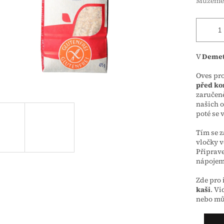
Můžeme 
V
Demet
Oves pro
před ko
zaručeně
našich o
poté se 
Tím se z
vločky v
Připrave
nápojem
Zde pro 
kaši
. V
nebo mů