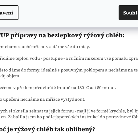
avení
Souhl
UP přípravy na bezlepkový rýžový chléb:
mícháme suché přísady a dáme vše do mísy.
řidáme teplou vodu - postupně - a ručním mixerem vše pomalu zprac
ěsto dáme do formy, ideálně s posuvným poklopem a necháme na te
vůj objem.
ečeme v předem předehřáté troubě na 180 °C asi 50 minut.
o upečení necháme na mřížce vystydnout.
ych si zkusila sehnat tu jejich formu - mají ji ve formě krychle, byl by
en. Zabalila jsem ho podle japonských instrukcí do potravinové fóli
oč je rýžový chléb tak oblíbený?