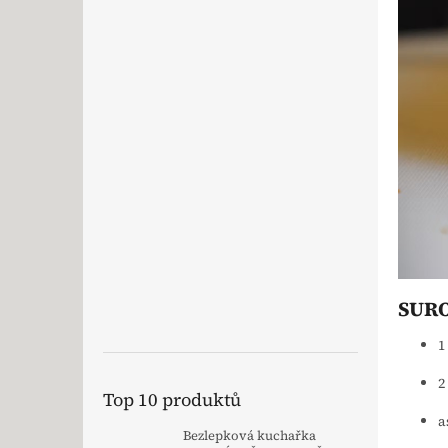
SURO
1
2
Top 10 produktů
a
Bezlepková kuchařka