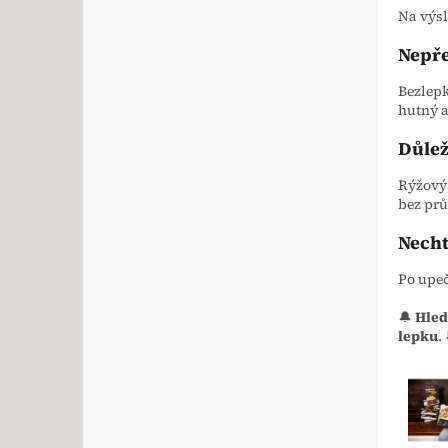
Na výsl
Nepře
Bezlepk
hutný a
Důlež
Rýžový 
bez pr
Necht
Po upeč
🔔
Hled
lepku
. 