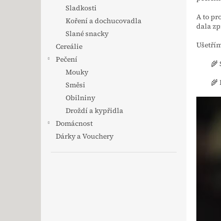
Sladkosti
A to pr
Koření a dochucovadla
dala zp
Slané snacky
Ušetřím
Cereálie
Pečení
🌾 
Mouky
🌾 
Směsi
Obilniny
Droždí a kypřidla
Domácnost
Dárky a Vouchery