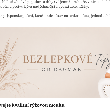
chléb si získává popularitu díky své jemné struktuře, vláčnosti a l
ovému pečivu bývá nadýchanější a vydrží déle měkký.
cí je japonské pečení, které klade důraz na lehkost těsta, jednoduc
vejte kvalitní rýžovou mouku