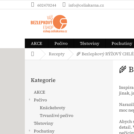
Přejít na obsah
602470244
info@celiakarna.cz
AKCE
Pečivo
Těstoviny
Pochutiny
Domů
Recepty
🌾 Bezlepkový RÝŽOVÝ CHL
Postranní panel
🌾 
Přeskočit kategorie
Kategorie
Inspira
AKCE
jinak, 
Pečivo
Narazil
Knäckebroty
moc nep
Trvanlivé pečivo
Abych s
Těstoviny
detail.
Pochutiny
pečící