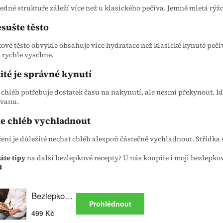
edné struktuře záleží více než u klasického pečiva. Jemně mletá rýžo
sušte těsto
ové těsto obvykle obsahuje více hydratace než klasické kynuté peči
 rychle vyschne.
ité je správné kynutí
chléb potřebuje dostatek času na nakynutí, ale nesmí překynout. Id
ůvanu.
e chléb vychladnout
ení je důležité nechat chléb alespoň částečně vychladnout. Střídka 
áte tipy
na další bezlepkové recepty? U nás koupíte i moji bezlepk
⬇️