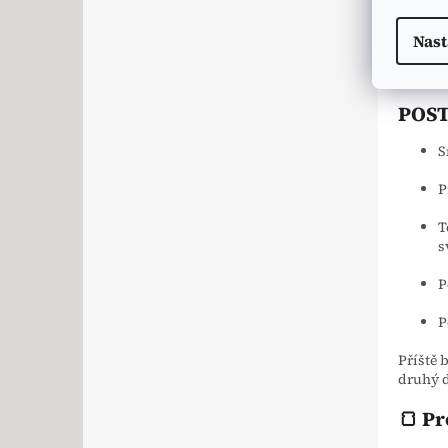
Nast
POST
S
P
T
s
P
P
Příště b
druhý d
🍞 Pr