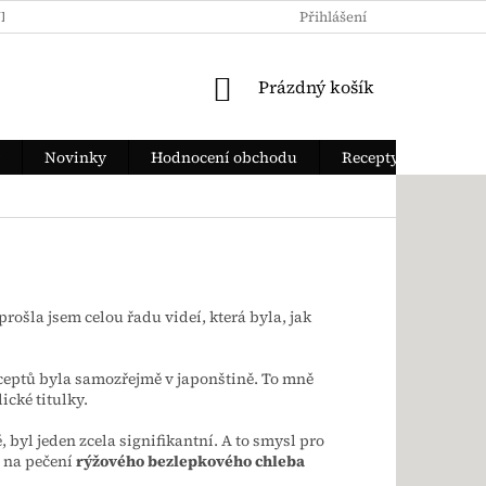
KY OCHRANY OSOBNÍCH ÚDAJŮ
JAK ZAPLATIT
Přihlášení
DOPRAVA Z
NÁKUPNÍ KOŠÍK
Prázdný košík
Novinky
Hodnocení obchodu
Recepty
prošla jsem celou řadu videí, která byla, jak
eceptů byla samozřejmě v japonštině. To mně
ické titulky.
byl jeden zcela signifikantní. A to smysl pro
u na pečení
rýžového bezlepkového chleba