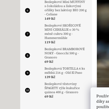
Bezlepkové Mini MUFFINY
s čokoládou a lískovými
oříšky bez laktózy BIO 200 g
- Celiane
149 Kč
Bezlepkové SKOŘICOVÉ
MINI CEREÁLIE o 30 %
méně cukru 300 g -
Hammermühle
119 Kč
Bezlepkové BRAMBOROVÉ
NOKY - Gnocchi 500 g -
Granoro
69 Kč
Bezlepková TORTILLA 6 ks
měkká 216 g - Old El Paso
139 Kč
Bezlepkové těstoviny
ŠPAGETY rýže kukuřice
quinoa 400 g - Granoro
Použív
69 Kč
díky a
použit