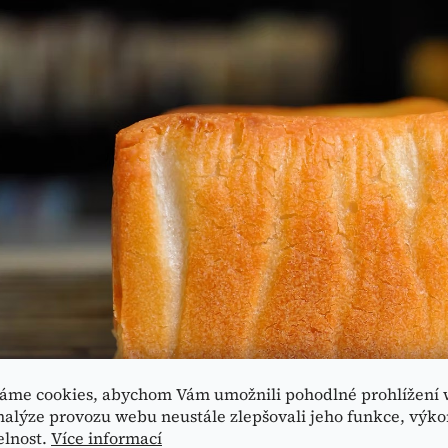
áme cookies, abychom Vám umožnili pohodlné prohlížení 
nalýze provozu webu neustále zlepšovali jeho funkce, výko
elnost.
Více informací