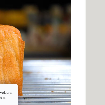
webu a
n a