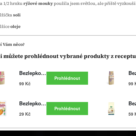
 a 1/2 hrnku
rýžové mouky
použila jsem světlou, ale příště vyzkouš
 lžička
soli
 lžíce
oleje
bí Vám něco?
si můžete prohlédnout vybrané produkty z receptu