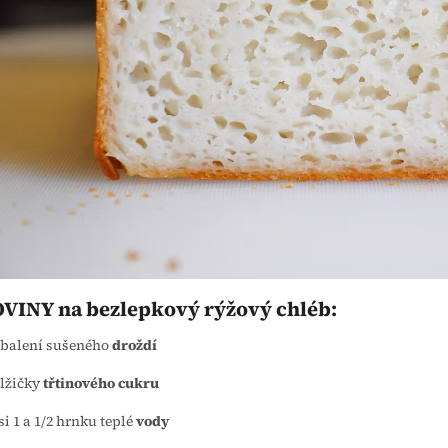
VINY na bezlepkový rýžový chléb:
 balení sušeného
droždí
 lžičky
třtinového cukru
si 1 a 1/2 hrnku teplé
vody