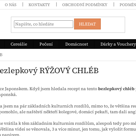
O NÁS
KONTAKTY
OBCHODNÍ PODMÍNKY
PODMÍN
HLEDAT
Cereálie
Pečení
Domácnost
Dárky a Vouchery
ÉB
Bezlepkový RÝŽOVÝ CHLÉB
ce Japonskem. Když jsem hledala recept na tento
bezlepkový chléb
japonská.
a jsem na pár základních kulturních rozdílů, mimo to, že většina r
omohlo, ale naštěstí někteří kolegové, domácí pekaři, tam dali angl
e vrátila k těm základním kulturním rozdílům, alespoň tedy pro mě, 
 Většina videí se věnovala, 3 a více minut, jen tomu, jak vyložit form
m papírem.