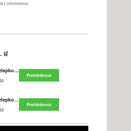
ím i celozrnnou
. 🛒