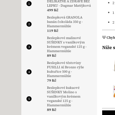
DELIKÁTNĚ A ZDRAVĚ BEZ
2
LEPKU - Dagmar Matějková
499 Kč
1
Bezlepková GRANOLA
banán čokoláda 350 g -
2
Hammermühle
119 Kč
💡 Chy
Bezlepkové malinové
SUŠENKY s vanilkovým
Níže 
krémem veganské 125 g -
Hammermühle
89 Kč
Bezlepkové těstoviny
FUSILLI Al Bronzo rýže
kukuřice 500 g -
Hammermühle
79 Kč
Bezlepkové kakaové
SUŠENKY Molino s
vanilkovým krémem
veganské 125 g -
Hammermühle
89 Kč