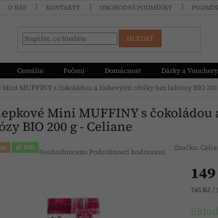
O NÁS
KONTAKTY
OBCHODNÍ PODMÍNKY
PODMÍN
HLEDAT
Cereálie
Pečení
Domácnost
Dárky a Vouchery
 Mini MUFFINY s čokoládou a lískovými oříšky bez laktózy BIO 200 g
lepkové Mini MUFFINY s čokoládou a
ózy BIO 200 g - Celiane
Značka:
Celia
an
🌿 BIO
Průměrné hodnocení produktu je 0,0 z 5 hvězdiček.
Neohodnoceno
Podrobnosti hodnocení
149
Měrná c
745 Kč / 
Skla