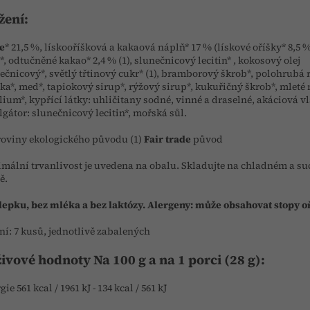
žení:
e
* 21,5 %, lískooříšková a kakaová náplň* 17 % (lískové oříšky* 8,5 %
*, odtučněné kakao* 2,4 % (1), slunečnicový lecitin* , kokosový olej
ečnicový*, světlý třtinový cukr* (1), bramborový škrob*, polohrubá 
a*, med*, tapiokový sirup*, rýžový sirup*, kukuřičný škrob*, mleté
lium*, kypřící látky: uhličitany sodné, vinné a draselné, akáciová v
gátor: slunečnicový lecitin*, mořská sůl.
roviny ekologického původu (1)
Fair trade
původ
mální trvanlivost je uvedena na obalu. Skladujte na chladném a s
ě.
lepku, bez mléka a bez laktózy. Alergeny: může obsahovat stopy 
ní: 7 kusů, jednotlivě zabalených
ivové hodnoty Na 100 g a na 1 porci (28 g):
ie 561 kcal / 1961 kJ - 134 kcal / 561 kJ