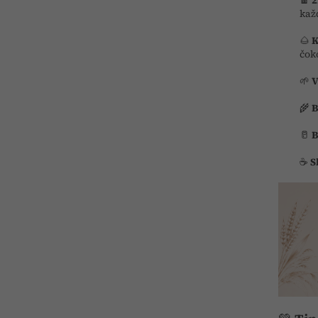
🍫
2
kaž
🌰
K
čok
🌱
V
🌾
B
🥛
B
☕
S