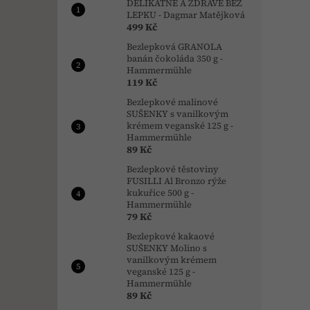
DELIKÁTNĚ A ZDRAVĚ BEZ
LEPKU - Dagmar Matějková
499 Kč
Bezlepková GRANOLA
banán čokoláda 350 g -
Hammermühle
119 Kč
Bezlepkové malinové
SUŠENKY s vanilkovým
krémem veganské 125 g -
Hammermühle
89 Kč
Bezlepkové těstoviny
FUSILLI Al Bronzo rýže
kukuřice 500 g -
Hammermühle
79 Kč
Bezlepkové kakaové
SUŠENKY Molino s
vanilkovým krémem
veganské 125 g -
Hammermühle
89 Kč