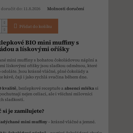
doručit do:
11.8.2026
Možnosti doručení
Přidat do košíku
zlepkové BIO mini muffiny s
ádou a lískovými oříšky
né mini muffiny s bohatou čokoládovou náplní a
mi lískovými oříšky jsou sladkou odměnou, které
o odoláte. Jsou krásně vláčné, plné čokolády a
ke kávě, čaji i jako rychlá svačina během dne.
 kvalitě
, bezlepkové receptuře a
absenci mléka
si
pochutnají nejen celiaci, ale i všichni milovníci
ch sladkostí.
 si je zamilujete?
adýchané mini muffiny
– krásně vláčné a jemné.