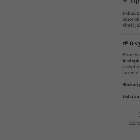
💚
Tip
Pokud má
lehce oh
téměř ja
🌱 O v
Francou
bezlepk
receptur
surovin
Složení 
Detailní
ZEPT