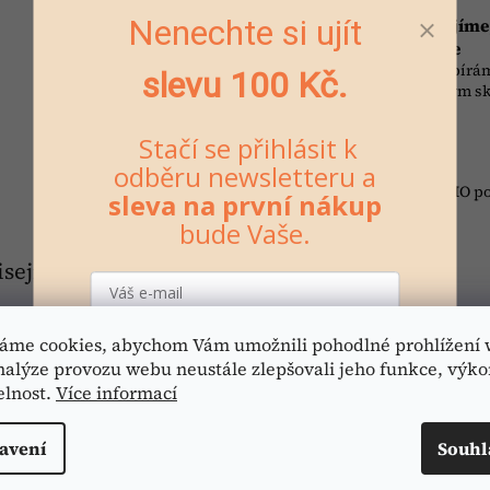
Nenechte si ujít
🥣 Co sami nejíme
⭐ Ověřeno bezlepkáři
neprodáváme
Skvělé recenze od lidí, kteří
Do nabídky vybírám
slevu 100 Kč.
nakupují bez lepku stejně
produkty, kterým s
jako Vy.
věříme.
Stačí se přihlásit k
odběru newsletteru a
🏪 Kamenná prodejna v Praze
Skutečný obchod, osobní přístup a certifikovaný prodej BIO po
sleva na první nákup
bude Vaše.
sející produkty
IO
🌿 BIO
🥬 Vegan
áme cookies, abychom Vám umožnili pohodlné prohlížení 
🌿 BIO
Chci slevu
nalýze provozu webu neustále zlepšovali jeho funkce, výko
elnost.
Více informací
Zásady zpracování osobních údajů
avení
Souhl