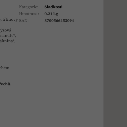
Kategorie
:
Sladkosti
Hmotnost
:
0.21 kg
, třtinový
EAN
:
3700566453094
rýžová
 mandle*,
láknina*,
uchém
ořechů.