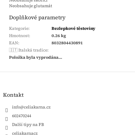
Neobsahuje glutamát
Doplňkové parametry
Kategorie
:
Bezlepkové těstoviny
Hmotnost
:
0.26 kg
EAN
:
8032804430891
🇮🇹 Italská tradice
:
Položka byla vyprodána…
Zápatí
Kontakt
info
@
celiakarna.cz
602470244
Další tipy na FB
celiakarnacz