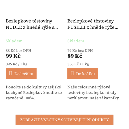
Bezlepkové těstoviny
Bezlepkové těstoviny
NUDLE z hnědé rýže s
FUSILLI z hnědé rýže
dýní a zázvorem BIO 250
BIO 250 g - Felicia
g - Terra Sana
Skladem
Skladem
88 Kč bez DPH
79 Kč bez DPH
99 Kč
89 Kč
Měrná cena:
Měrná cena:
396 Kč / 1 kg
356 Kč / 1 kg
Do košíku
Do košíku
Ponořte se do kultury asijské
Naše celozrnné rýžové
kuchyně Bezlepkové nudle ze
těstoviny bez lepku nikdy
zaručeně 100%...
nezklamou naše zákazníky...
ZOBRAZIT VŠECHNY SOUVISEJÍCÍ PRODUKTY