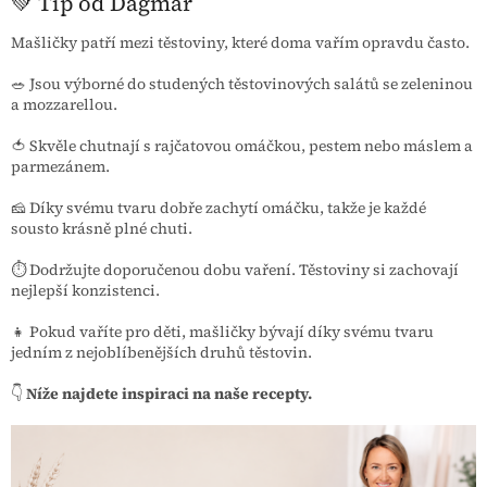
💚 Tip od Dagmar
Mašličky patří mezi těstoviny, které doma vařím opravdu často.
🥗 Jsou výborné do studených těstovinových salátů se zeleninou
a mozzarellou.
🍅 Skvěle chutnají s rajčatovou omáčkou, pestem nebo máslem a
parmezánem.
🧀 Díky svému tvaru dobře zachytí omáčku, takže je každé
sousto krásně plné chuti.
⏱️ Dodržujte doporučenou dobu vaření. Těstoviny si zachovají
nejlepší konzistenci.
👧 Pokud vaříte pro děti, mašličky bývají díky svému tvaru
jedním z nejoblíbenějších druhů těstovin.
👇
Níže najdete inspiraci na naše recepty.