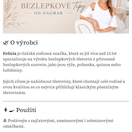
🌿 O výrobci
Felicia
je italská rodinná značka, která se již více než 15 let
specializuje na výrobu bezlepkových těstovin z přirozeně
bezlepkových surovin, jako jsou rýže, pohanka, quinoa nebo
luštěniny.
Jejich cílem je nabídnout těstoviny, které chutnají celé rodině a
svou kvalitou se co nejvíce přibližují klasickým pšeničným
těstovinám.
👩‍🍳 Použití
🍝 Podávejte s rajčatovými, smetanovými i zeleninovými
omáčkami.