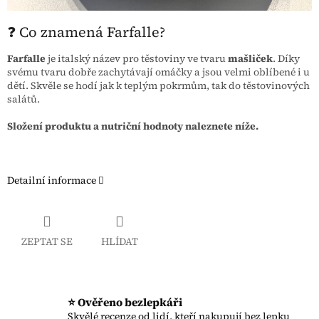
❓ Co znamená Farfalle?
Farfalle
je italský název pro těstoviny ve tvaru
mašliček
. Díky
svému tvaru dobře zachytávají omáčky a jsou velmi oblíbené i u
dětí. Skvěle se hodí jak k teplým pokrmům, tak do těstovinových
salátů.
Složení produktu a nutriční hodnoty naleznete níže.
Detailní informace
ZEPTAT SE
HLÍDAT
⭐ Ověřeno bezlepkáři
Skvělé recenze od lidí, kteří nakupují bez lepku