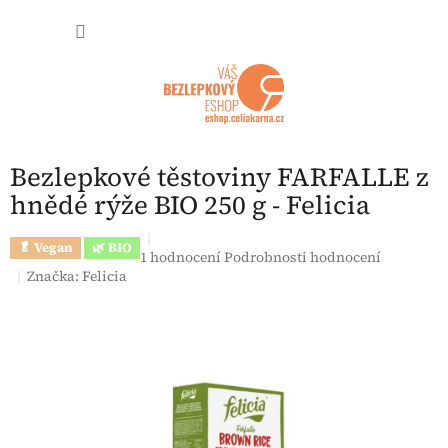
Přejít na obsah
NÁKUP
Bezlepkové těstoviny FARFALLE z
hnědé rýže BIO 250 g - Felicia
🥬 Vegan
🌿 BIO
Průměrné hodnocení produktu je 5,0 z 5 hvězdi
1 hodnocení
Podrobnosti hodnocení
Značka:
Felicia