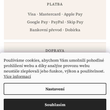
PLATBA
Visa · Mastercard · Apple Pay
Google Pay · PayPal · Skip Pay
Bankovní převod · Dobírka
DOPRAVA
Používáme cookies, abychom Vám umožnili pohodlné
Zásilkovna · PPL · Osobní odběr Praha
prohlížení webu a díky analýze provozu webu
neustále zlepšovali jeho funkce, výkon a použitelnost.
Více informací
Vytvořil Shoptet
Nastavení
Copyright 2026
eshop.celiakarna.cz
. Všechna práva
Souhlasím
vyhrazena.