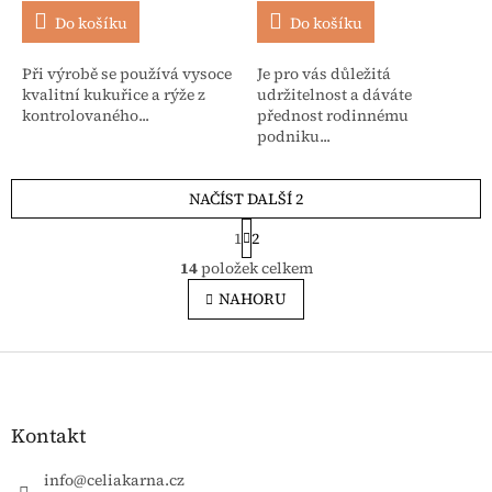
Do košíku
Do košíku
Při výrobě se používá vysoce
Je pro vás důležitá
kvalitní kukuřice a rýže z
udržitelnost a dáváte
kontrolovaného...
přednost rodinnému
podniku...
NAČÍST DALŠÍ 2
Stránkování
1
2
Ovládací prvky výpisu
14
položek celkem
NAHORU
Zápatí
Kontakt
info
@
celiakarna.cz