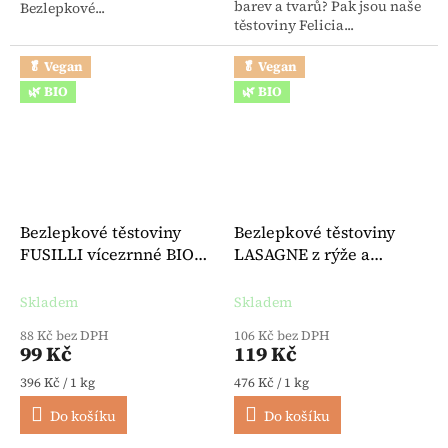
barev a tvarů? Pak jsou naše
Bezlepkové...
těstoviny Felicia...
🥬 Vegan
🥬 Vegan
🌿 BIO
🌿 BIO
Bezlepkové těstoviny
Bezlepkové těstoviny
FUSILLI vícezrnné BIO
LASAGNE z rýže a
250 g - Felicia
kukuřice BIO 250 g -
Felicia
Skladem
Skladem
88 Kč bez DPH
106 Kč bez DPH
99 Kč
119 Kč
Měrná cena:
Měrná cena:
396 Kč / 1 kg
476 Kč / 1 kg
Do košíku
Do košíku