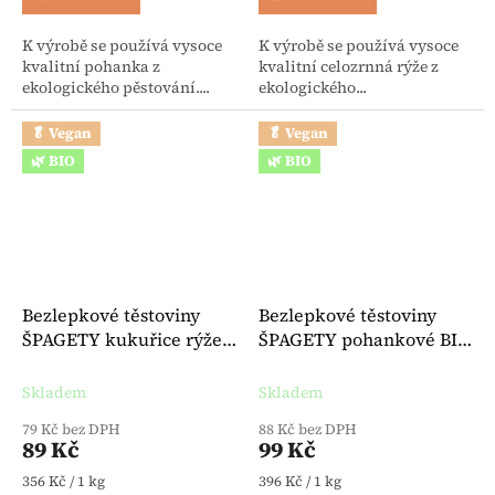
K výrobě se používá vysoce
K výrobě se používá vysoce
kvalitní pohanka z
kvalitní celozrnná rýže z
ekologického pěstování....
ekologického...
🥬 Vegan
🥬 Vegan
🌿 BIO
🌿 BIO
Bezlepkové těstoviny
Bezlepkové těstoviny
ŠPAGETY kukuřice rýže
ŠPAGETY pohankové BIO
BIO 250 g - Felicia
250 g - Felicia
Skladem
Skladem
79 Kč bez DPH
88 Kč bez DPH
89 Kč
99 Kč
Měrná cena:
Měrná cena:
356 Kč / 1 kg
396 Kč / 1 kg