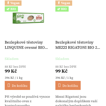
🥬 Vegan
🥬 Vegan
🌿 BIO
🌿 BIO
Bezlepkové těstoviny
Bezlepkové těstoviny
LINQUINE ovesné BIO
MEZZI RIGATONI BIO 250
250 g - Felicia
g - Felicia
Skladem
Skladem
88 Kč bez DPH
88 Kč bez DPH
99 Kč
99 Kč
Měrná cena:
Měrná cena:
396 Kč / 1 kg
396 Kč / 1 kg
Do košíku
Do košíku
Při výrobě se používá vysoce
Mezzi Rigatoni jsou
kvalitního oves z
dokonalým doplňkem vaší
kontrolovaného...
nabídky bezlepkových...