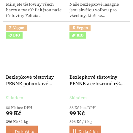
Milujete těstoviny všech
Naše bezlepkové lasagne
barev a tvarů? Pak jsou naše
jsou skvělou volbou pro
těstoviny Felicia...
všechny, kteří se...
🥬 Vegan
🥬 Vegan
🌿 BIO
🌿 BIO
Bezlepkové těstoviny
Bezlepkové těstoviny
PENNE pohankové
PENNE z celozrnné rýže
veganské BIO 250 g -
BIO 250 g - Felicia
Felicia
Skladem
Skladem
88 Kč bez DPH
88 Kč bez DPH
99 Kč
99 Kč
Měrná cena:
Měrná cena:
396 Kč / 1 kg
396 Kč / 1 kg
Do košíku
Do košíku