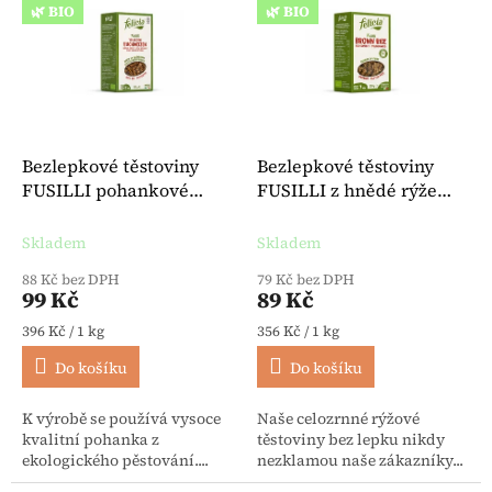
🌿 BIO
🌿 BIO
Bezlepkové těstoviny
Bezlepkové těstoviny
FUSILLI pohankové
FUSILLI z hnědé rýže
veganské BIO 250 g -
BIO 250 g - Felicia
Felicia
Skladem
Skladem
88 Kč bez DPH
79 Kč bez DPH
99 Kč
89 Kč
Měrná cena:
Měrná cena:
396 Kč / 1 kg
356 Kč / 1 kg
Do košíku
Do košíku
K výrobě se používá vysoce
Naše celozrnné rýžové
kvalitní pohanka z
těstoviny bez lepku nikdy
ekologického pěstování....
nezklamou naše zákazníky...