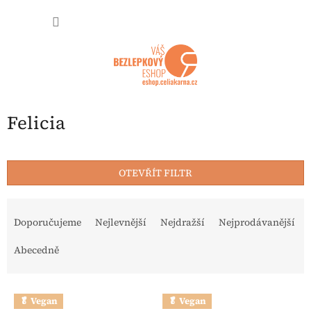
Přejít na obsah
NÁKUP
Felicia
OTEVŘÍT FILTR
Řazení produktů
Doporučujeme
Nejlevnější
Nejdražší
Nejprodávanější
Abecedně
Výpis produktů
🥬 Vegan
🥬 Vegan