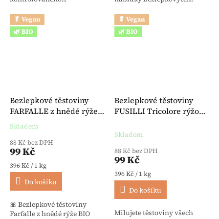
🥬 Vegan
🥬 Vegan
🌿 BIO
🌿 BIO
Bezlepkové těstoviny
Bezlepkové těstoviny
FARFALLE z hnědé rýže
FUSILLI Tricolore rýžové
BIO 250 g - Felicia
BIO 250 g - Felicia
Skladem
Průměrné hodnocení produktu je 5,0 z 5 hvězdiček.
Skladem
88 Kč bez DPH
99 Kč
88 Kč bez DPH
99 Kč
Měrná cena:
396 Kč / 1 kg
Měrná cena:
396 Kč / 1 kg
Do košíku
Do košíku
🎀 Bezlepkové těstoviny
Milujete těstoviny všech
Farfalle z hnědé rýže BIO