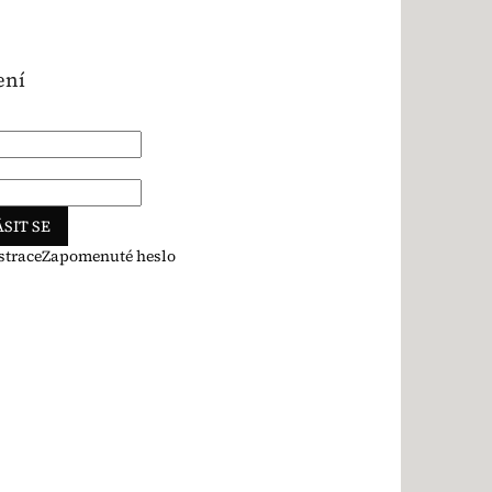
ení
SIT SE
strace
Zapomenuté heslo