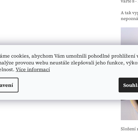
vařte 8 
A tak vy
nepozná,
áme cookies, abychom Vám umožnili pohodlné prohlížení 
nalýze provozu webu neustále zlepšovali jeho funkce, výko
elnost.
Více informací
avení
Souhl
Složení 