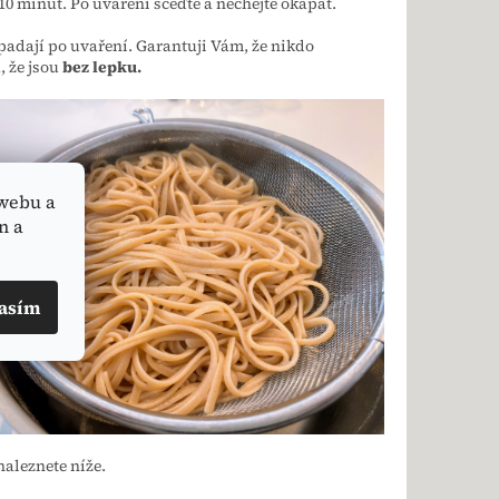
- 10 minut. Po uvaření sceďte a nechejte okapat.
padají po uvaření. Garantuji Vám, že nikdo
 že jsou
bez lepku.
webu a
n a
asím
naleznete níže.