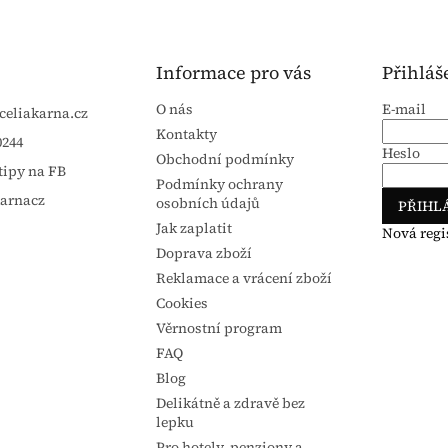
Informace pro vás
Přihláš
O nás
E-mail
celiakarna.cz
Kontakty
0244
Heslo
Obchodní podmínky
tipy na FB
Podmínky ochrany
karnacz
osobních údajů
PŘIHLÁ
Jak zaplatit
Nová regi
Doprava zboží
Reklamace a vrácení zboží
Cookies
Věrnostní program
FAQ
Blog
Delikátně a zdravě bez
lepku
Pro hotely, penziony a