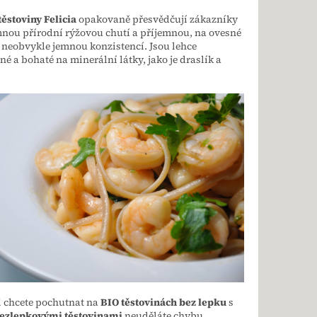
ěstoviny Felicia
opakovaně přesvědčují zákazníky
nou přírodní rýžovou chutí a příjemnou, na ovesné
neobvykle jemnou konzistencí. Jsou lehce
lné a bohaté na minerální látky, jako je draslík a
i chcete pochutnat na
BIO těstovinách bez lepku
s
ezlepkovými těstovinami
neuděláte chybu.