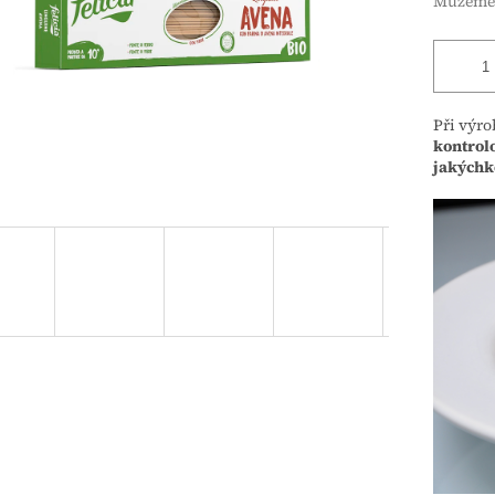
Můžeme 
Při výro
kontrol
jakýchko