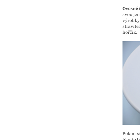
Ovesné t
svou jem
výrobky 
stravite
hořčík.
Pokud s
těmito
b