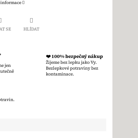
 informace
AT SE
HLÍDAT
,
❤️ 100% bezpečný nákup
Žijeme bez lepku jako Vy.
e jen
Bezlepkové potraviny bez
kutečně
kontaminace.
travin.