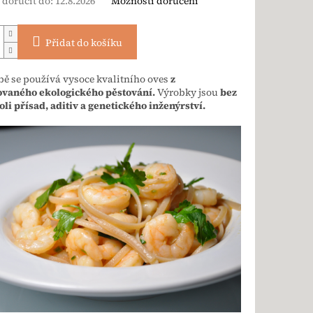
doručit do:
12.8.2026
Možnosti doručení
Přidat do košíku
bě se používá vysoce kvalitního oves
z
ovaného ekologického pěstování.
Výrobky jsou
bez
li přísad, aditiv a genetického inženýrství.