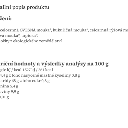
ailní popis produktu
žení:
celozrnná OVESNÁ mouka*, kukuřičná mouka*, celozrnná rýžová m
vá mouka*, tapioka*.
Složky z ekologického zemědělství
riční hodnoty a výsledky analýzy na 100 g
ie kJ / kcal 1527 kJ / 361 kcal
4,4 g z toho nasycené mastné kyseliny 0,8 g
aridy 68 g z toho cukr 0,8 g
nina 5,4 g
oviny 9,9 g
0,01 g