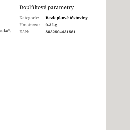
Doplňkové parametry
Kategorie
:
Bezlepkové těstoviny
Hmotnost
:
0.3 kg
ouka*,
EAN
:
8032804431881