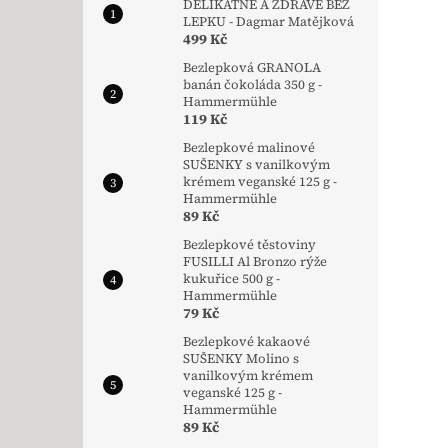
DELIKÁTNĚ A ZDRAVĚ BEZ
LEPKU - Dagmar Matějková
499 Kč
Bezlepková GRANOLA
banán čokoláda 350 g -
Hammermühle
119 Kč
Bezlepkové malinové
SUŠENKY s vanilkovým
krémem veganské 125 g -
Hammermühle
89 Kč
Bezlepkové těstoviny
FUSILLI Al Bronzo rýže
kukuřice 500 g -
Hammermühle
79 Kč
Bezlepkové kakaové
SUŠENKY Molino s
vanilkovým krémem
veganské 125 g -
Hammermühle
89 Kč