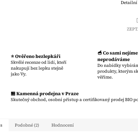
Detailní
ZEPT
🥣 Co sami nejíme
⭐ Ověřeno bezlepkáři
neprodáváme
Skvělé recenze od lidí, kteří
Do nabídky vybírám
nakupují bez lepku stejně
produkty, kterým s
jako Vy.
věříme.
🏪 Kamenná prodejna v Praze
Skutečný obchod, osobní přístup a certifikovaný prodej BIO po
is
Podobné (2)
Hodnocení