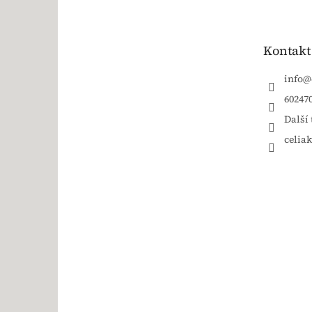
Kontakt
info
@
60247
Další 
celia