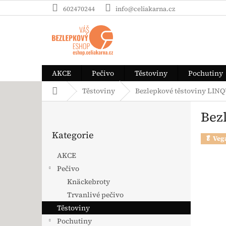
Přejít na obsah
602470244
info@celiakarna.cz
AKCE
Pečivo
Těstoviny
Pochutiny
Domů
Těstoviny
Bezlepkové těstoviny LINQU
Postranní panel
Bez
Přeskočit kategorie
Kategorie
🥬 Veg
AKCE
Pečivo
Knäckebroty
Trvanlivé pečivo
Těstoviny
Pochutiny