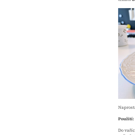
Naprost
Použití:
Do vaříc