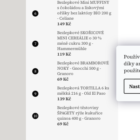
Bezlepkové Mini MUFFINY
s čokoládou a lískovými
oříšky bez laktózy BIO 200 g
- Celiane
149 Kč
Bezlepkové SKOŘICOVÉ
MINI CEREÁLIE o 30 %
méně cukru 300 g -
Hammermühle
119 Kč
Použív
díky a
Bezlepkové BRAMBOROVÉ
NOKY - Gnocchi 500 g -
použit
Granoro
69 Kč
Nast
Bezlepková TORTILLA 6 ks
měkká 216 g - Old El Paso
139 Kč
Bezlepkové těstoviny
ŠPAGETY rýže kukuřice
quinoa 400 g - Granoro
69 Kč