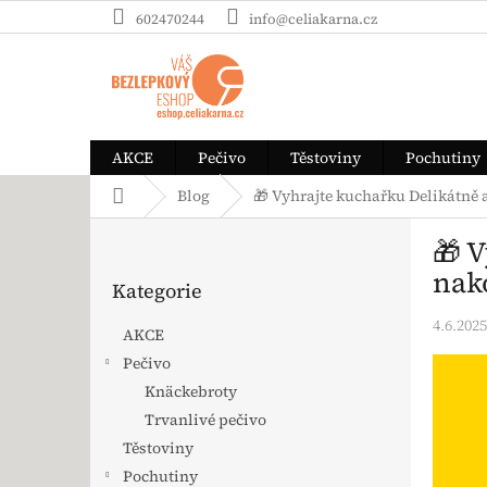
Přejít na obsah
602470244
info@celiakarna.cz
AKCE
Pečivo
Těstoviny
Pochutiny
Domů
Blog
🎁 Vyhrajte kuchařku Delikátně a
Postranní panel
🎁 V
Přeskočit kategorie
nak
Kategorie
4.6.2025
AKCE
Pečivo
Knäckebroty
Trvanlivé pečivo
Těstoviny
Pochutiny