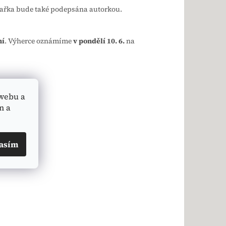
hařka bude také podepsána autorkou.
ní
. Výherce oznámíme
v pondělí 10. 6.
na
webu a
n a
asím
LÁNEK