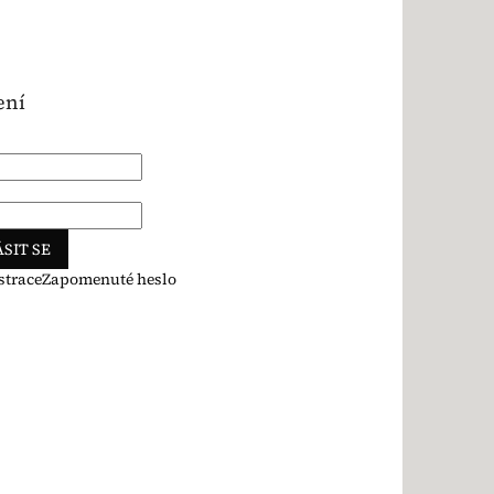
ení
SIT SE
strace
Zapomenuté heslo