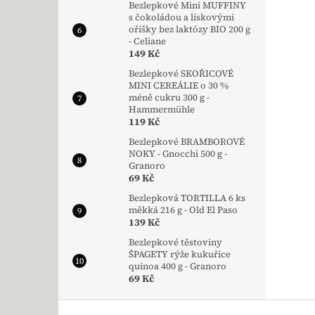
Bezlepkové Mini MUFFINY
s čokoládou a lískovými
oříšky bez laktózy BIO 200 g
- Celiane
149 Kč
Bezlepkové SKOŘICOVÉ
MINI CEREÁLIE o 30 %
méně cukru 300 g -
Hammermühle
119 Kč
Bezlepkové BRAMBOROVÉ
NOKY - Gnocchi 500 g -
Granoro
69 Kč
Bezlepková TORTILLA 6 ks
měkká 216 g - Old El Paso
139 Kč
Bezlepkové těstoviny
ŠPAGETY rýže kukuřice
quinoa 400 g - Granoro
69 Kč
Zápatí