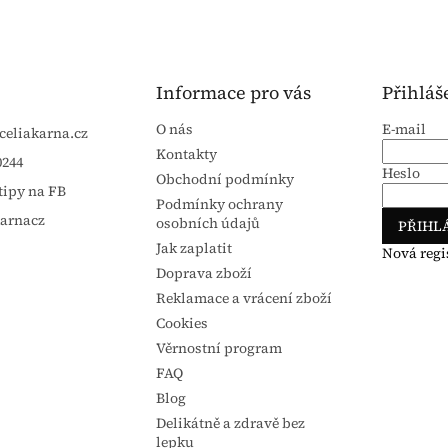
Informace pro vás
Přihláš
O nás
E-mail
celiakarna.cz
Kontakty
0244
Heslo
Obchodní podmínky
tipy na FB
Podmínky ochrany
karnacz
osobních údajů
PŘIHLÁ
Jak zaplatit
Nová regi
Doprava zboží
Reklamace a vrácení zboží
Cookies
Věrnostní program
FAQ
Blog
Delikátně a zdravě bez
lepku