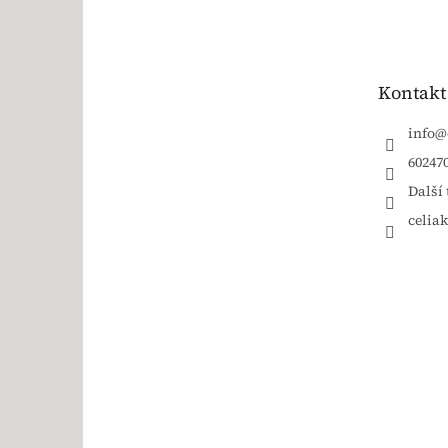
Kontakt
info
@
60247
Další 
celia