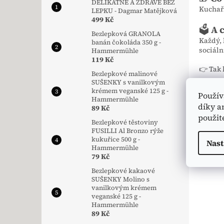
DELIKÁTNĚ A ZDRAVĚ BEZ
Kuchař
LEPKU - Dagmar Matějková
499 Kč
🗳️
A 
Bezlepková GRANOLA
Každý,
banán čokoláda 350 g -
sociáln
Hammermühle
119 Kč
👉 Tak 
Bezlepkové malinové
SUŠENKY s vanilkovým
krémem veganské 125 g -
Použív
->
Chc
Hammermühle
díky a
89 Kč
použit
Bezlepkové těstoviny
FUSILLI Al Bronzo rýže
kukuřice 500 g -
Nast
Hammermühle
79 Kč
Bezlepkové kakaové
SUŠENKY Molino s
vanilkovým krémem
veganské 125 g -
Hammermühle
89 Kč