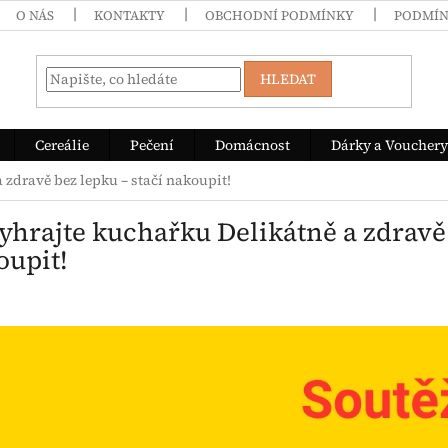
O NÁS
KONTAKTY
OBCHODNÍ PODMÍNKY
PODMÍN
HLEDAT
Cereálie
Pečení
Domácnost
Dárky a Vouchery
 zdravě bez lepku – stačí nakoupit!
yhrajte kuchařku Delikátně a zdravě 
oupit!