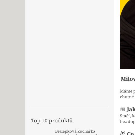
Milo
Máme p
chutné 
📅
Jak
Stačí, 
Top 10 produktů
bez dop
Bezlepková kuchařka
🎁
Co