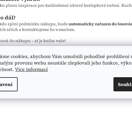
ku plnou inspirace pro každodenní zdravé bezlepkové vaření. Kuc
co dál?
 kdo splní podmínku nákupu, bude
automaticky zařazen do losová
ích sítích a kontaktujeme ho e-mailem.
hurá do nákupu – ať je kniha vaše!
áme cookies, abychom Vám umožnili pohodlné prohlížení 
i soutěžit
nalýze provozu webu neustále zlepšovali jeho funkce, výko
elnost.
Více informací
avení
Souhl
PŘEDCHOZÍ ČLÁNEK
DALŠÍ Č