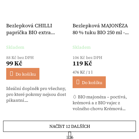
Bezlepková CHILLI
Bezlepková MAJONÉZA
paprička BIO extra
80 % tuku BIO 250 ml -
pálivá mletá 50 g -
Byodo
Lebensbaum
Skladem
Skladem
88 Kč bez DPH
106 Kč bez DPH
99 Kč
119 Kč
Měrná cena:
476 Kč / 1 l
Do košíku
Do košíku
Ideální doplněk pro všechny,
pro které pokrmy nejsou dost
🥚 BIO majonéza – poctivá,
pikantní....
krémová a z BIO vajec z
volného chovu Krémová...
NAČÍST 12 DALŠÍCH
Stránkování
1
6