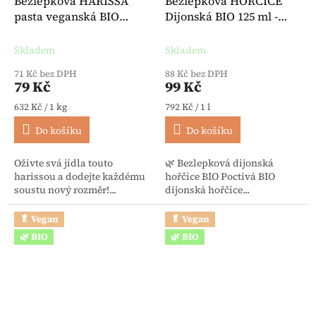
Bezlepková HARISSA
Bezlepková HOŘČICE
pasta veganská BIO
Dijonská BIO 125 ml -
Demeter 125 g - Pural
Byodo
Skladem
Skladem
71 Kč bez DPH
88 Kč bez DPH
79 Kč
99 Kč
Měrná cena:
Měrná cena:
632 Kč / 1 kg
792 Kč / 1 l
Do košíku
Do košíku
Oživte svá jídla touto
🌿 Bezlepková dijonská
harissou a dodejte každému
hořčice BIO Poctivá BIO
soustu nový rozměr!...
dijonská hořčice...
🥬 Vegan
🥬 Vegan
🌿 BIO
🌿 BIO