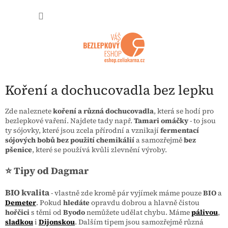
Přejít na obsah
NÁKUP
Koření a dochucovadla bez lepku
Zde naleznete
koření a různá dochucovadla
, která se hodí pro
bezlepkové vaření. Najdete tady např.
Tamari omáčky
- to jsou
ty sójovky, které jsou zcela přírodní a vznikají
fermentací
sójových bobů bez použití chemikálií
a samozřejmě
bez
pšenice
, které se používá kvůli zlevnění výroby.
⭐ Tipy od Dagmar
BIO kvalita
- vlastně zde kromě pár vyjímek máme pouze
BIO
a
Demeter
. Pokud
hledáte
opravdu dobrou a hlavně čistou
hořčici
s těmi od
Byodo
nemůžete udělat chybu. Máme
pálivou
,
sladkou
i
Dijonskou
. Dalším tipem jsou samozřejmě různá