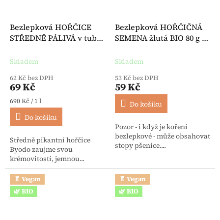
Bezlepková HOŘČICE
Bezlepková HOŘČIČNÁ
STŘEDNĚ PÁLIVÁ v tubě
SEMENA žlutá BIO 80 g -
BIO 100 ml - Byodo
Lebensbaum
Skladem
Skladem
62 Kč bez DPH
53 Kč bez DPH
69 Kč
59 Kč
Měrná cena:
690 Kč / 1 l
Do košíku
Do košíku
Pozor - i když je koření
bezlepkové - může obsahovat
Středně pikantní hořčice
stopy pšenice....
Byodo zaujme svou
krémovitostí, jemnou...
🥬 Vegan
🥬 Vegan
🌿 BIO
🌿 BIO