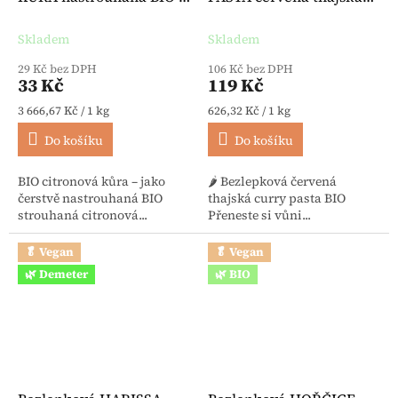
g - BioVegan
BIO 190 g - Sanchon
Skladem
Skladem
29 Kč bez DPH
106 Kč bez DPH
33 Kč
119 Kč
Měrná cena:
Měrná cena:
3 666,67 Kč / 1 kg
626,32 Kč / 1 kg
Do košíku
Do košíku
BIO citronová kůra – jako
🌶️ Bezlepková červená
čerstvě nastrouhaná BIO
thajská curry pasta BIO
strouhaná citronová...
Přeneste si vůni...
🥬 Vegan
🥬 Vegan
🌿 Demeter
🌿 BIO