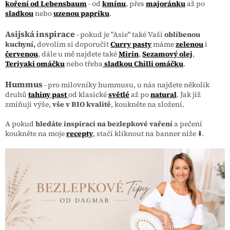
koření od Lebensbaum
- od
kmínu
, přes
majoránku
až po
sladkou
nebo
uzenou papriku
.
Asijská inspirace
- pokud je "Asie" také Vaši
oblíbenou
kuchyní,
dovolím si doporučit
Curry pasty
máme
zelenou
i
červenou
, dále u mě najdete také
Mirin
,
Sezamový olej
,
Teriyaki omáčku
nebo třeba
sladkou Chilli omáčku
.
Hummus
- pro milovníky hummusu, u nás najdete několik
druhů
tahiny past
od klasické
světlé
až po
natural
. Jak již
zmiňuji výše,
vše v BIO kvalitě
, koukněte na složení.
A pokud
hledáte inspiraci na bezlepkové vaření
a pečení
koukněte na moje
recepty
, stačí kliknout na banner níže ⬇️.