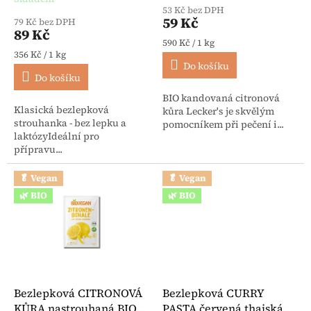
53 Kč bez DPH
59 Kč
79 Kč bez DPH
89 Kč
Měrná cena:
590 Kč / 1 kg
Měrná cena:
356 Kč / 1 kg
Do košíku
Do košíku
BIO kandovaná citronová
Klasická bezlepková
kůra Lecker's je skvělým
strouhanka - bez lepku a
pomocníkem při pečení i...
laktózyIdeální pro
přípravu...
🥬 Vegan
🥬 Vegan
🌿 BIO
🌿 BIO
Bezlepková CITRONOVÁ
Bezlepková CURRY
KŮRA nastrouhaná BIO 9
PASTA červená thajská