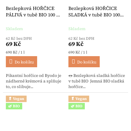
Bezlepková HOŘČICE
Bezlepková HOŘČICE
PÁLIVÁ v tubě BIO 100 ml
SLADKÁ v tubě BIO 100
- Byodo
ml - Byodo
Skladem
Skladem
62 Kč bez DPH
62 Kč bez DPH
69 Kč
69 Kč
Měrná cena:
Měrná cena:
690 Kč / 1 l
690 Kč / 1 l
Do košíku
Do košíku
Pikantní hořčice od Byodo je
🌭 Bezlepková sladká hořčice
nádherně krémová a splňuje
v tubě BIO Jemná BIO sladká
to, co slibuje...
hořčice...
🥬 Vegan
🥬 Vegan
🌿 BIO
🌿 BIO