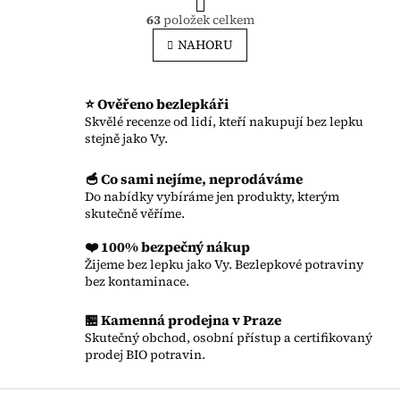
Ovládací prvky výpisu
63
položek celkem
NAHORU
⭐ Ověřeno bezlepkáři
Skvělé recenze od lidí, kteří nakupují bez lepku
stejně jako Vy.
🥣 Co sami nejíme, neprodáváme
Do nabídky vybíráme jen produkty, kterým
skutečně věříme.
❤️ 100% bezpečný nákup
Žijeme bez lepku jako Vy. Bezlepkové potraviny
bez kontaminace.
🏪 Kamenná prodejna v Praze
Skutečný obchod, osobní přístup a certifikovaný
prodej BIO potravin.
Zápatí