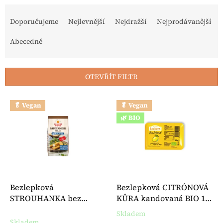
Řazení produktů
Doporučujeme
Nejlevnější
Nejdražší
Nejprodávanější
Abecedně
OTEVŘÍT FILTR
Výpis produktů
🥬 Vegan
🥬 Vegan
🌿 BIO
Bezlepková
Bezlepková CITRÓNOVÁ
STROUHANKA bez
KŮRA kandovaná BIO 100
laktózy vše v jednom 250
g - Lecker's
Skladem
Průměrné hodnocení produktu je 
g - Hammermühle
Skladem