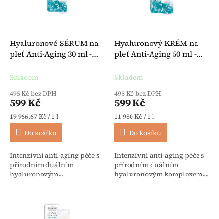
Hyaluronové SÉRUM na
Hyaluronový KRÉM na
pleť Anti-Aging 30 ml -
pleť Anti-Aging 50 ml -
Bergland
Bergland
Skladem
Skladem
495 Kč bez DPH
495 Kč bez DPH
599 Kč
599 Kč
Měrná cena:
Měrná cena:
19 966,67 Kč / 1 l
11 980 Kč / 1 l
Do košíku
Do košíku
Intenzivní anti-aging péče s
Intenzivní anti-aging péče s
přírodním duálním
přírodním duálním
hyaluronovým...
hyaluronovým komplexem....