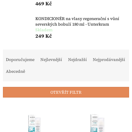
469 Kč
KONDICIONÉR na vlasy regenerační s vůní
severských bobulí 180 ml - Unterkram
Skladem
249 Kč
Řazení produktů
Doporučujeme
Nejlevnější
Nejdražší
Nejprodávanější
Abecedně
OTEVŘÍT FILTR
Výpis produktů