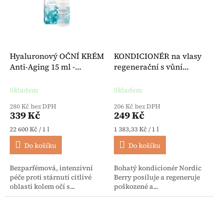
Hyaluronový OČNÍ KRÉM
KONDICIONÉR na vlasy
Anti-Aging 15 ml -
regenerační s vůní
Bergland
severských bobulí 180 ml
- Unterkram
Skladem
Skladem
280 Kč bez DPH
206 Kč bez DPH
339 Kč
249 Kč
Měrná cena:
Měrná cena:
22 600 Kč / 1 l
1 383,33 Kč / 1 l
Do košíku
Do košíku
Bezparfémová, intenzivní
Bohatý kondicionér Nordic
péče proti stárnutí citlivé
Berry posiluje a regeneruje
oblasti kolem očí s...
poškozené a...