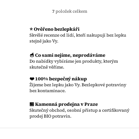
7
položek celkem
Ovládací prvky výpisu
⭐ Ověřeno bezlepkáři
Skvělé recenze od lidí, kteří nakupují bez lepku
stejně jako Vy.
🥣 Co sami nejíme, neprodáváme
Do nabídky vybíráme jen produkty, kterým
skutečně věříme.
❤️ 100% bezpečný nákup
Žijeme bez lepku jako Vy. Bezlepkové potraviny
bez kontaminace.
🏪 Kamenná prodejna v Praze
Skutečný obchod, osobní přístup a certifikovaný
prodej BIO potravin.
Zápatí