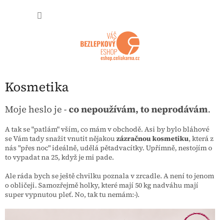
Přejít na obsah
NÁKUP
Kosmetika
Moje heslo je -
co nepoužívám, to neprodávám
.
A tak se "patlám" vším, co mám v obchodě. Asi by bylo bláhové
se Vám tady snažit vnutit nějakou
zázračnou kosmetiku
, která z
nás "přes noc" ideálně, udělá pětadvacítky. Upřímně, nestojím o
to vypadat na 25, když je mi pade.
Ale ráda bych se ještě chvilku poznala v zrcadle. A není to jenom
o obličeji. Samozřejmě holky, které mají 50 kg nadváhu mají
super vypnutou pleť. No, tak tu nemám:-).