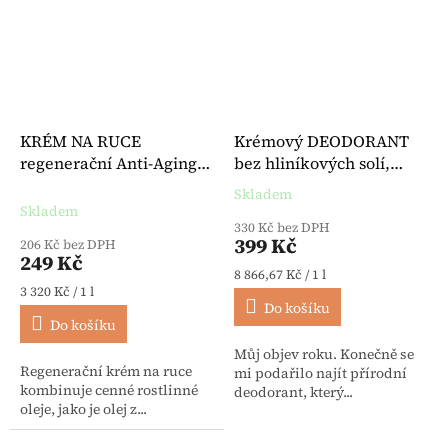
KRÉM NA RUCE
Krémový DEODORANT
regenerační Anti-Aging
bez hliníkových solí,
75 ml - Bergland
alkoholu a
Skladem
Průměrné hodnocení produktu je 
konzervačních látek 45
Skladem
ml - Primavera
330 Kč bez DPH
399 Kč
206 Kč bez DPH
249 Kč
Měrná cena:
8 866,67 Kč / 1 l
Měrná cena:
3 320 Kč / 1 l
Do košíku
Do košíku
Můj objev roku. Konečně se
Regenerační krém na ruce
mi podařilo najít přírodní
kombinuje cenné rostlinné
deodorant, který...
oleje, jako je olej z...