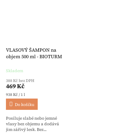
VLASOVÝ ŠAMPON na
objem 500 ml - BIOTURM
Skladem
388 Kč bez DPH
469 Kč
Měrná cena:
938 Kč / 1 l
Do košíku
Posiluje slabé nebo jemné
vlasy bez objemu a dodává
jim zářivý lesk. Bez...