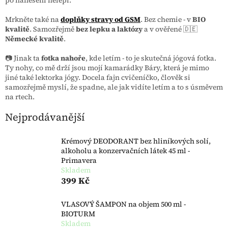
po nanesení nelepí.
Mrkněte také na
doplňky stravy od GSM
. Bez chemie - v
BIO
kvalitě
. Samozřejmě
bez lepku a laktózy
a v ověřené
🇩🇪
Německé kvalitě
.
📷 Jinak ta
fotka nahoře
, kde letím - to je skutečná jógová fotka.
Ty nohy, co mě drží jsou mojí kamarádky Báry, která je mimo
jiné také lektorka jógy. Docela fajn cvičeníčko, člověk si
samozřejmě myslí, že spadne, ale jak vidíte letím a to s úsměvem
na rtech.
Nejprodávanější
Krémový DEODORANT bez hliníkových solí,
alkoholu a konzervačních látek 45 ml -
Primavera
Skladem
399 Kč
VLASOVÝ ŠAMPON na objem 500 ml -
BIOTURM
Skladem