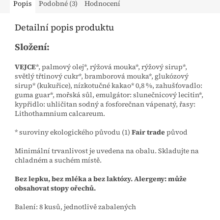
Popis
Podobné (3)
Hodnocení
Detailní popis produktu
Složení:
VEJCE
*, palmový olej*, rýžová mouka*, rýžový sirup*,
světlý třtinový cukr*, bramborová mouka*, glukózový
sirup* (kukuřice), nízkotučné kakao* 0,8 %, zahušťovadlo:
guma guar*, mořská sůl, emulgátor: slunečnicový lecitin*,
kypřidlo: uhličitan sodný a fosforečnan vápenatý, řasy:
Lithothamnium calcareum.
* suroviny ekologického původu (1)
Fair trade
původ
Minimální trvanlivost je uvedena na obalu. Skladujte na
chladném a suchém místě.
Bez lepku, bez mléka a bez laktózy. Alergeny: může
obsahovat stopy ořechů.
Balení: 8 kusů, jednotlivě zabalených