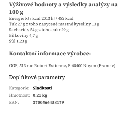
Výživové hodnoty a výsledky analýzy na
100 g
Energie kJ / kcal 2013 kJ / 482 kcal
Tuk 27 g z toho nasycené mastné kyseliny 13 g
Sacharidy 54 g z toho cukr 29 g
Bílkoviny 4,7 g
Sůl 1,23 g
Kontaktní informace výrobce:
GGF, 513 rue Robert Estienne, F-60400 Noyon (Francie)
Doplňkové parametry
Kategorie
:
Sladkosti
Hmotnost
:
0.21 kg
EAN
:
3700566453179
Zápatí