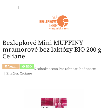
Přejít na obsah
NÁKUP
Bezlepkové Mini MUFFINY
mramorové bez laktózy BIO 200 g -
Celiane
🥬 Vegan
🌿 BIO
Průměrné hodnocení produktu je 0,0 z 5 hvězdi
Neohodnoceno
Podrobnosti hodnocení
Značka:
Celiane