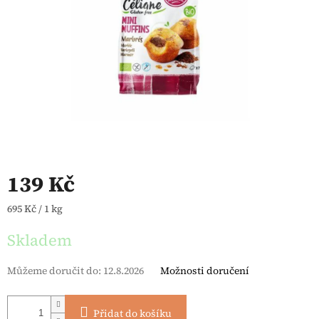
139 Kč
Měrná cena:
695 Kč / 1 kg
Skladem
Můžeme doručit do:
12.8.2026
Možnosti doručení
Přidat do košíku