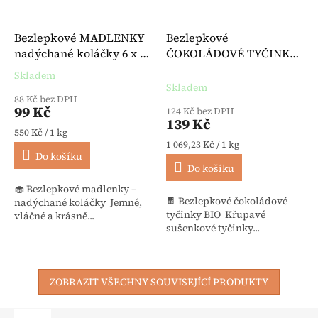
Bezlepkové MADLENKY
Bezlepkové
nadýchané koláčky 6 x 30
ČOKOLÁDOVÉ TYČINKY
g - Hammermühle
BIO 130 g - Celiane
Skladem
Průměrné hodnocení produktu je 5,0 z 5 hvězdiček.
Skladem
88 Kč bez DPH
99 Kč
124 Kč bez DPH
139 Kč
Měrná cena:
550 Kč / 1 kg
Měrná cena:
1 069,23 Kč / 1 kg
Do košíku
Do košíku
🧁 Bezlepkové madlenky –
🍫 Bezlepkové čokoládové
nadýchané koláčky Jemné,
tyčinky BIO Křupavé
vláčné a krásně...
sušenkové tyčinky...
ZOBRAZIT VŠECHNY SOUVISEJÍCÍ PRODUKTY