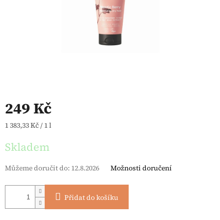
249 Kč
Měrná cena:
1 383,33 Kč / 1 l
Skladem
Můžeme doručit do:
12.8.2026
Možnosti doručení
Přidat do košíku