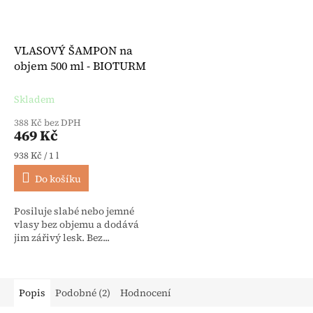
VLASOVÝ ŠAMPON na
objem 500 ml - BIOTURM
Skladem
388 Kč bez DPH
469 Kč
Měrná cena:
938 Kč / 1 l
Do košíku
Posiluje slabé nebo jemné
vlasy bez objemu a dodává
jim zářivý lesk. Bez...
Popis
Podobné (2)
Hodnocení