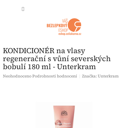
Přejít na obsah
NÁKUP
KONDICIONÉR na vlasy
regenerační s vůní severských
bobulí 180 ml - Unterkram
Průměrné hodnocení produktu je 0,0 z 5 hvězdiček.
Neohodnoceno
Podrobnosti hodnocení
Značka:
Unterkram