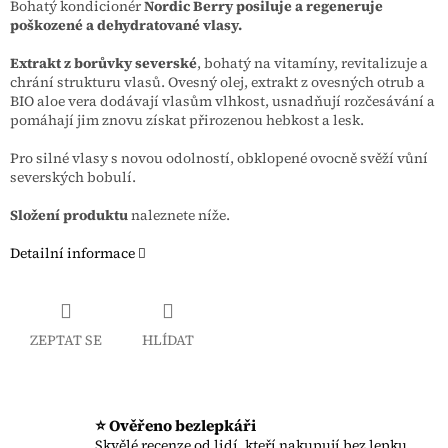
Bohatý kondicionér
Nordic Berry
posiluje a regeneruje
poškozené a dehydratované vlasy.
Extrakt z borůvky severské
, bohatý na vitamíny, revitalizuje a
chrání strukturu vlasů. Ovesný olej, extrakt z ovesných otrub a
BIO aloe vera dodávají vlasům vlhkost, usnadňují rozčesávání a
pomáhají jim znovu získat přirozenou hebkost a lesk.
Pro silné vlasy s novou odolností, obklopené ovocně svěží vůní
severských bobulí.
Složení produktu
naleznete níže.
Detailní informace
ZEPTAT SE
HLÍDAT
⭐ Ověřeno bezlepkáři
Skvělé recenze od lidí, kteří nakupují bez lepku