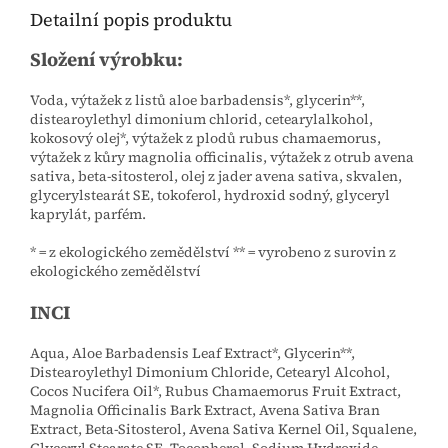
Detailní popis produktu
Složení výrobku:
Voda, výtažek z listů aloe barbadensis*, glycerin**,
distearoylethyl dimonium chlorid, cetearylalkohol,
kokosový olej*, výtažek z plodů rubus chamaemorus,
výtažek z kůry magnolia officinalis, výtažek z otrub avena
sativa, beta-sitosterol, olej z jader avena sativa, skvalen,
glycerylstearát SE, tokoferol, hydroxid sodný, glyceryl
kaprylát, parfém.
* = z ekologického zemědělství ** = vyrobeno z surovin z
ekologického zemědělství
INCI
Aqua, Aloe Barbadensis Leaf Extract*, Glycerin**,
Distearoylethyl Dimonium Chloride, Cetearyl Alcohol,
Cocos Nucifera Oil*, Rubus Chamaemorus Fruit Extract,
Magnolia Officinalis Bark Extract, Avena Sativa Bran
Extract, Beta-Sitosterol, Avena Sativa Kernel Oil, Squalene,