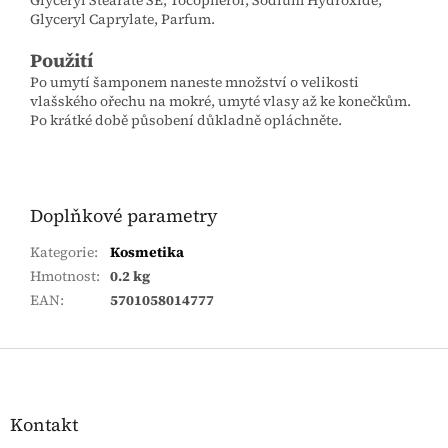
Glyceryl Stearate SE, Tocopherol, Sodium Hydroxide,
Glyceryl Caprylate, Parfum.
Použití
Po umytí šamponem naneste množství o velikosti
vlašského ořechu na mokré, umyté vlasy až ke konečkům.
Po krátké době působení důkladně opláchněte.
Doplňkové parametry
Kategorie
:
Kosmetika
Hmotnost
:
0.2 kg
EAN
:
5701058014777
Zápatí
Kontakt