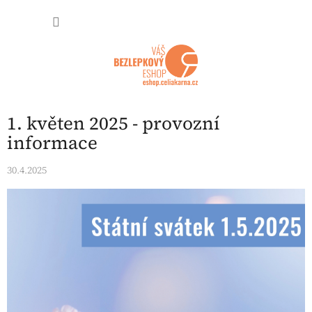
Přejít na obsah
NÁKUP
1. květen 2025 - provozní
informace
30.4.2025