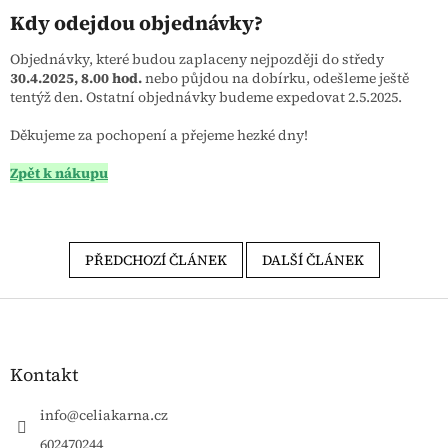
Kdy odejdou objednávky?
Objednávky, které budou zaplaceny nejpozději do středy
30.4.2025, 8.00 hod.
nebo půjdou na dobírku, odešleme ještě
tentýž den. Ostatní objednávky budeme expedovat 2.5.2025.
Děkujeme za pochopení a přejeme hezké dny!
Zpět k nákupu
PŘEDCHOZÍ ČLÁNEK
DALŠÍ ČLÁNEK
Zápatí
Kontakt
info
@
celiakarna.cz
602470244