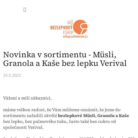
Přejít na obsah
NÁKUP
Novinka v sortimentu - Müsli,
Granola a Kaše bez lepku Verival
19.5.2023
Vážení a milí zákazníci,
máme velkou radost, že Vám můžeme oznámit, že jsme do
sortimentu zařadili skvělé
bezlepkové Müsli, Granolu a Kaše
bez lepku, bez palmového tuku, často také bez cukru od
společnosti Verival.