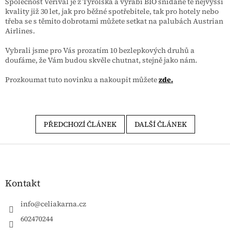
Společnost Verival je z Tyrolska a vyrábí BIO snídaně té nejvyšší
kvality již 30 let, jak pro běžné spotřebitele, tak pro hotely nebo
třeba se s těmito dobrotami můžete setkat na palubách Austrian
Airlines.
Vybrali jsme pro Vás prozatím 10 bezlepkových druhů a
doufáme, že Vám budou skvěle chutnat, stejně jako nám.
Prozkoumat tuto novinku a nakoupit můžete
zde.
PŘEDCHOZÍ ČLÁNEK
DALŠÍ ČLÁNEK
Zápatí
Kontakt
info
@
celiakarna.cz
602470244