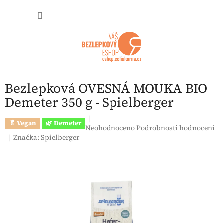
Přejít na obsah
NÁKUP
Bezlepková OVESNÁ MOUKA BIO
Demeter 350 g - Spielberger
🥬 Vegan
🌿 Demeter
Průměrné hodnocení produktu je 0,0 z 5 h
Neohodnoceno
Podrobnosti hodnocení
Značka:
Spielberger