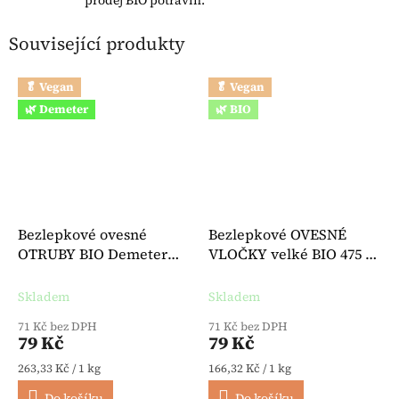
prodej BIO potravin.
Související produkty
🥬 Vegan
🥬 Vegan
🌿 Demeter
🌿 BIO
Bezlepkové ovesné
Bezlepkové OVESNÉ
OTRUBY BIO Demeter
VLOČKY velké BIO 475 g -
300 g - Bauck
Bauck
Skladem
Skladem
71 Kč bez DPH
71 Kč bez DPH
79 Kč
79 Kč
Měrná cena:
Měrná cena:
263,33 Kč / 1 kg
166,32 Kč / 1 kg
Do košíku
Do košíku