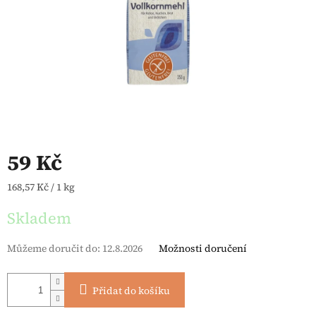
59 Kč
Měrná cena:
168,57 Kč / 1 kg
Skladem
Můžeme doručit do:
12.8.2026
Možnosti doručení
Přidat do košíku