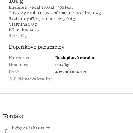
100 g
Energie kJ / kcal 1700 kJ / 406 kcal
Tuk 7,2 g z toho nasycené mastné kyseliny 1,4 g
Sacharidy 67,9 g z toho cukry 0,6 g
Vláknina 5,0 g
Bílkoviny 14,2 g
Sůl 0,02 g
Doplňkové parametry
Kategorie
:
Bezlepková mouka
Hmotnost
:
0.37 kg
EAN
:
4022381024709
🇩🇪 Německá kvalita
:
Zápatí
Kontakt
info
@
celiakarna.cz