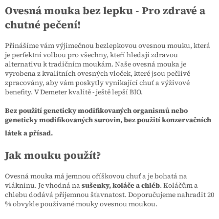
Ovesná mouka bez lepku - Pro zdravé a
chutné pečení!
Přinášíme vám výjimečnou bezlepkovou ovesnou mouku, která
je perfektní volbou pro všechny, kteří hledají zdravou
alternativu k tradičním moukám. Naše ovesná mouka je
vyrobena z kvalitních ovesných vloček, které jsou pečlivě
zpracovány, aby vám poskytly vynikající chuť a výživové
benefity. V Demeter kvalitě - ještě lepší BIO.
Bez použití geneticky modifikovaných organismů nebo
geneticky modifikovaných surovin, bez použití konzervačních
látek a přísad.
Jak mouku použít?
Ovesná mouka má jemnou oříškovou chuť a je bohatá na
vlákninu. Je vhodná na
sušenky, koláče a chléb
. Koláčům a
chlebu dodává příjemnou šťavnatost. Doporučujeme nahradit 20
% obvykle používané mouky ovesnou moukou.