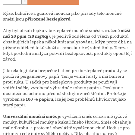
Rýže, kukuřice a guarová moučka jako přísady této moučné
směsi jsou
přirozeně bezlepkové
.
Aby byl obsah lepku v bezlepkové moučné směsi zaručeně
nižší
než 20 ppm (20 mg/kg)
, je pečlivě oddělena od všech produktů
obsahujících lepek a několikrát analyzována. Mlýn proto dbá na
přísné oddělení toků zboží a samostatné výrobní linky. Teprve
když poslední analýza potvrdí bezlepkovost, produkty opouštějí
závod.
Jako ekologické a bezpečné balení pro bezlepkové produkty se
používá pergamenový papír. Ten je velmi hustý a má bariéru
proti tuku. U sáčků pro bezlepkové produkty se používají
vnitřní sáčky vyrobené výhradně z tohoto papíru. Poskytuje
dostatečnou ochranu před následným znečištěním. Protože je
vyroben ze
100 % papíru
, lze jej bez problémů likvidovat jako
starý papír.
Univerzální moučná směs
je vyvážená směs celozrnné rýžové
mouky, kukuřičné mouky a kukuřičného škrobu. Směs obsahuje
málo škrobu, a proto má obzvláště vyváženou chuť. Hodí se pro
přípravu celé řady světlého pečiva. Díky obsahu guarové