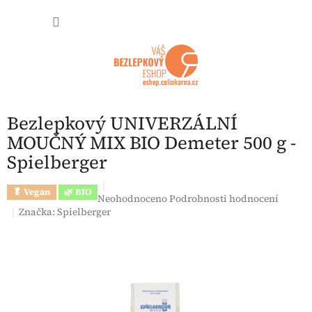
Přejít na obsah
NÁKUP
Bezlepkový UNIVERZÁLNÍ
MOUČNÝ MIX BIO Demeter 500 g -
Spielberger
🥬 Vegan
🌿 BIO
Průměrné hodnocení produktu je 0,0 z 5 hvězdi
Neohodnoceno
Podrobnosti hodnocení
Značka:
Spielberger