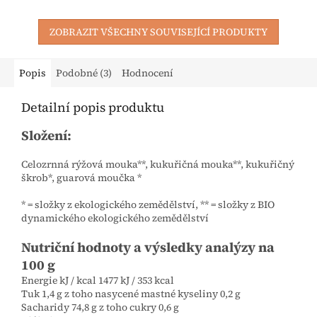
ZOBRAZIT VŠECHNY SOUVISEJÍCÍ PRODUKTY
Popis
Podobné (3)
Hodnocení
Detailní popis produktu
Složení:
Celozrnná rýžová mouka**, kukuřičná mouka**, kukuřičný
škrob*, guarová moučka *
* = složky z ekologického zemědělství,
*
* = složky z BIO
dynamického ekologického zemědělství
Nutriční hodnoty a výsledky analýzy na
100 g
Energie kJ / kcal 1477 kJ / 353 kcal
Tuk 1,4 g z toho nasycené mastné kyseliny 0,2 g
Sacharidy 74,8 g z toho cukry 0,6 g