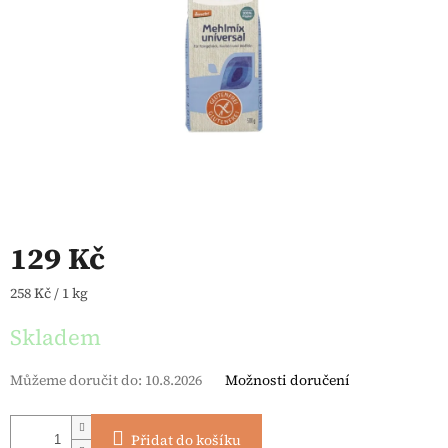
129 Kč
Měrná cena:
258 Kč / 1 kg
Skladem
Můžeme doručit do:
10.8.2026
Možnosti doručení
Přidat do košíku