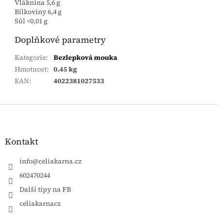
Vláknina 5,6 g
Bílkoviny 6,4 g
Sůl <0,01 g
Doplňkové parametry
Kategorie
:
Bezlepková mouka
Hmotnost
:
0.45 kg
EAN
:
4022381027533
Zápatí
Kontakt
info
@
celiakarna.cz
602470244
Další tipy na FB
celiakarnacz