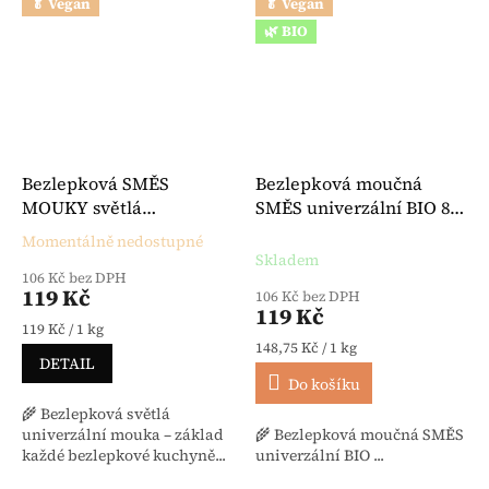
🥬 Vegan
🥬 Vegan
🌿 BIO
Bezlepková SMĚS
Bezlepková moučná
MOUKY světlá
SMĚS univerzální BIO 800
univerzální 1 kg -
g - Bauck
Momentálně nedostupné
Průměrné hodnocení produktu je 5,0 z 5 hvězdiček.
Hammermühle
Skladem
106 Kč bez DPH
119 Kč
106 Kč bez DPH
119 Kč
Měrná cena:
119 Kč / 1 kg
Měrná cena:
148,75 Kč / 1 kg
DETAIL
Do košíku
🌾 Bezlepková světlá
univerzální mouka – základ
🌾 Bezlepková moučná SMĚS
každé bezlepkové kuchyně...
univerzální BIO ...