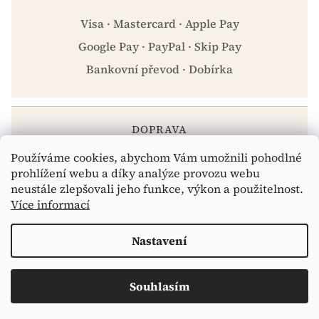
Visa · Mastercard · Apple Pay
Google Pay · PayPal · Skip Pay
Bankovní převod · Dobírka
DOPRAVA
Používáme cookies, abychom Vám umožnili pohodlné
Zásilkovna · PPL · Osobní odběr Praha
prohlížení webu a díky analýze provozu webu
neustále zlepšovali jeho funkce, výkon a použitelnost.
Více informací
Vytvořil Shoptet
Nastavení
Copyright 2026
eshop.celiakarna.cz
. Všechna práva
Souhlasím
vyhrazena.