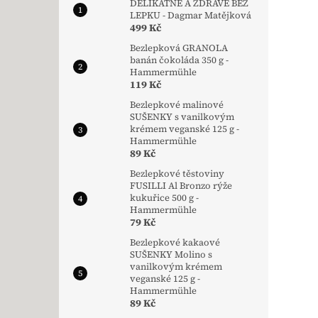
DELIKÁTNĚ A ZDRAVĚ BEZ
LEPKU - Dagmar Matějková
499 Kč
Bezlepková GRANOLA
banán čokoláda 350 g -
Hammermühle
119 Kč
Bezlepkové malinové
SUŠENKY s vanilkovým
krémem veganské 125 g -
Hammermühle
89 Kč
Bezlepkové těstoviny
FUSILLI Al Bronzo rýže
kukuřice 500 g -
Hammermühle
79 Kč
Bezlepkové kakaové
SUŠENKY Molino s
vanilkovým krémem
veganské 125 g -
Hammermühle
89 Kč