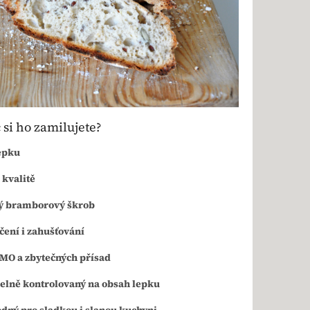
 si ho zamilujete?
epku
 kvalitě
ý bramborový škrob
čení i zahušťování
MO a zbytečných přísad
elně kontrolovaný na obsah lepku
dný pro sladkou i slanou kuchyni