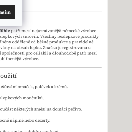
asím
výrobci
Mühle
patří mezi nejuznávanější německé výrobce
ezlepkových surovin. Všechny bezlepkové produkty
áběny odděleně od běžné produkce a pravidelně
vány na obsah lepku. Značka je registrována u
společnosti pro celiakii a dlouhodobě patří mezi
oblíbenější výrobce.
Použití
ušťování omáček, polévek a krémů.
ezlepkových moučníků.
součást některých směsí na domácí pečivo.
ocné náplně nebo dezerty.
ujte v suchu a dobře uzavřené.