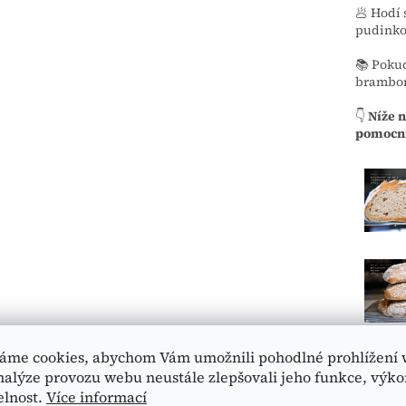
🥟 Hodí 
pudinko
📚 Pokud
brambor
👇
Níže n
pomocní
áme cookies, abychom Vám umožnili pohodlné prohlížení 
nalýze provozu webu neustále zlepšovali jeho funkce, výko
elnost.
Více informací