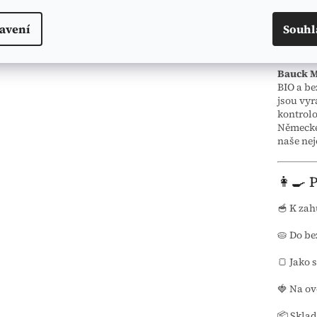
avení
Souhl
🌿 O 
Bauck 
BIO a b
jsou vyr
kontrolo
Německé 
naše nej
👩‍🍳 
🥣 K zah
🥧 Do b
🍞 Jako 
🍓 Na ov
📦 Sklad