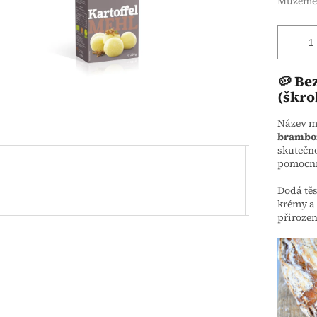
Můžeme 
🥔 Be
(škro
Název mů
brambor
skutečno
pomocní
Dodá těs
krémy a 
přirozen