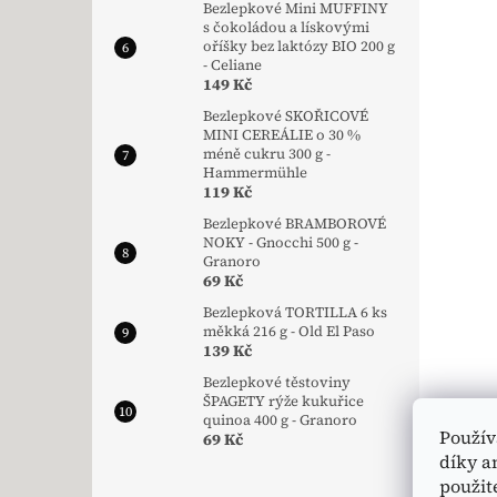
Bezlepkové Mini MUFFINY
s čokoládou a lískovými
oříšky bez laktózy BIO 200 g
- Celiane
149 Kč
Bezlepkové SKOŘICOVÉ
MINI CEREÁLIE o 30 %
méně cukru 300 g -
Hammermühle
119 Kč
Bezlepkové BRAMBOROVÉ
NOKY - Gnocchi 500 g -
Granoro
69 Kč
Bezlepková TORTILLA 6 ks
měkká 216 g - Old El Paso
139 Kč
Bezlepkové těstoviny
ŠPAGETY rýže kukuřice
quinoa 400 g - Granoro
Použív
69 Kč
díky a
použit