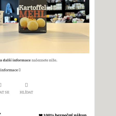
 a další informace
naleznete níže.
 informace
AT SE
HLÍDAT
,
❤️ 100% bezpečný nákup