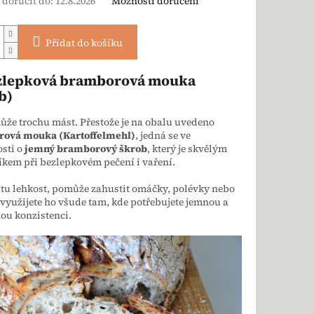
doručit do:
12.8.2026
Možnosti doručení
Přidat do košíku
zlepková bramborová mouka
b)
že trochu mást. Přestože je na obalu uvedeno
ová mouka (Kartoffelmehl)
, jedná se ve
sti o
jemný bramborový škrob
, který je skvělým
kem při bezlepkovém pečení i vaření.
tu lehkost, pomůže zahustit omáčky, polévky nebo
využijete ho všude tam, kde potřebujete jemnou a
ou konzistenci.