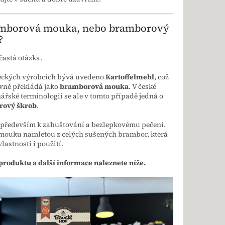
mborová mouka, nebo bramborový
?
 častá otázka.
ckých výrobcích bývá uvedeno
Kartoffelmehl
, což
vně překládá jako
bramborová mouka
. V české
ářské terminologii se ale v tomto případě jedná o
ový škrob
.
 především k zahušťování a bezlepkovému pečení.
 mouku namletou z celých sušených brambor, která
lastnosti i použití.
produktu a další informace naleznete níže.