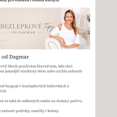
p od Dagmar
ový škrob používám hlavně tam, kde chci
t jemnější struktury těsta nebo rychle zahustit
.
rně funguje v bezlepkových bábovkách a
ích.
vá se také do některých směsí na domácí pečivo.
e zahustí polévky, omáčky i krémy.