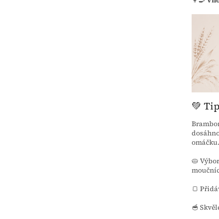
💚 Ti
Brambor
dosáhnou
omáčku
🥧 Výbo
moučníc
🍞 Přidá
🥣 Skvěl