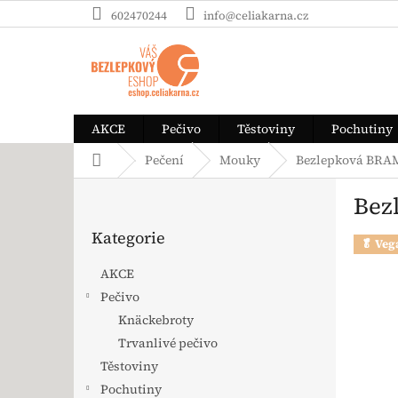
Přejít na obsah
602470244
info@celiakarna.cz
AKCE
Pečivo
Těstoviny
Pochutiny
Domů
Pečení
Mouky
Bezlepková BRAM
Postranní panel
Bez
Přeskočit kategorie
Kategorie
🥬 Veg
AKCE
Pečivo
Knäckebroty
Trvanlivé pečivo
Těstoviny
Pochutiny