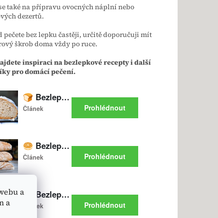
se také na přípravu ovocných náplní nebo
vých dezertů.
 pečete bez lepku častěji, určitě doporučuji mít
ový škrob doma vždy po ruce.
ajdete inspiraci na bezlepkové recepty i další
ky pro domácí pečení.
webu a
n a