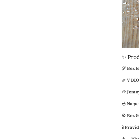
✨ Proč
🌾
Bez l
🌿
V BIO
🥔
Jemn
🥣
Na pe
🚫
Bez G
🧪
Pravid
👩‍🍳
Vho