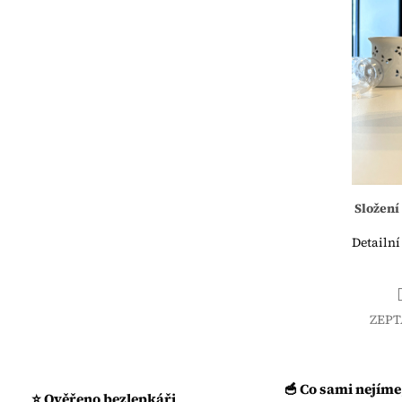
Složení
Detailní
ZEPT
🥣 Co sami nejíme
⭐ Ověřeno bezlepkáři