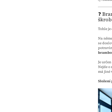
❓ Bra
škrob
Tohle je
Na něme
se doslo
potravin
brambor
Je určen
Nejde o
má jiné v
Složení 