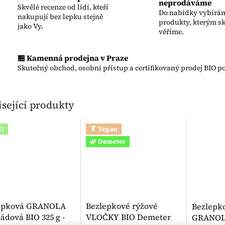
neprodáváme
Skvělé recenze od lidí, kteří
Do nabídky vybírám
nakupují bez lepku stejně
produkty, kterým s
jako Vy.
věříme.
🏪 Kamenná prodejna v Praze
Skutečný obchod, osobní přístup a certifikovaný prodej BIO po
sející produkty
IO
🥬 Vegan
🌿 Demeter
epková GRANOLA
Bezlepkové rýžové
Bezlepk
ádová BIO 325 g -
VLOČKY BIO Demeter
GRANOLA