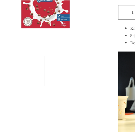
Kř
S 
Do