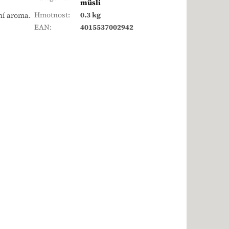
müsli
Hmotnost
:
0.3 kg
ní aroma.
EAN
:
4015537002942