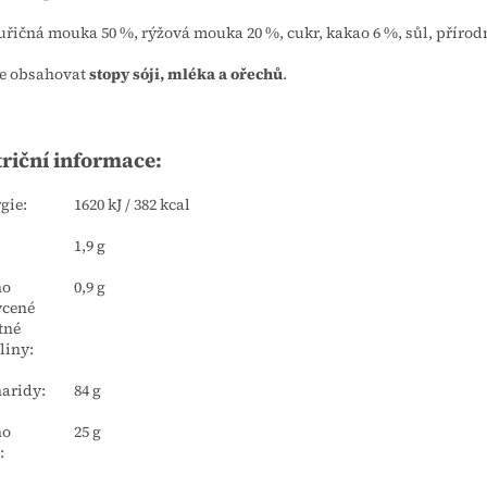
řičná mouka 50 %, rýžová mouka 20 %, cukr, kakao 6 %, sůl, přírod
e obsahovat
stopy sóji, mléka a ořechů
.
riční informace:
gie:
1620 kJ / 382 kcal
1,9 g
ho
0,9 g
ycené
tné
liny:
aridy:
84 g
ho
25 g
: