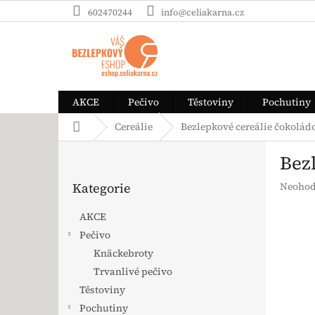
Přejít na obsah
602470244
info@celiakarna.cz
AKCE
Pečivo
Těstoviny
Pochutiny
Domů
Cereálie
Bezlepkové cereálie čokolá
Postranní panel
Bez
Přeskočit kategorie
Průměrn
Kategorie
Neohod
AKCE
Pečivo
Knäckebroty
Trvanlivé pečivo
Těstoviny
Pochutiny