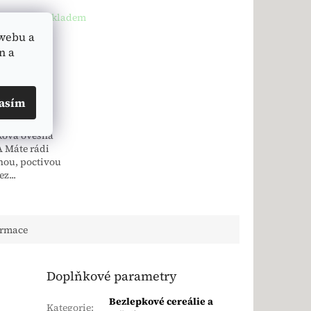
mühle
Skladem
webu a
 DPH
n a
a:
 1 kg
asím
ošíku
ková ovesná
Máte rádi
ou, poctivou
z...
ormace
Doplňkové parametry
Bezlepkové cereálie a
Kategorie
: