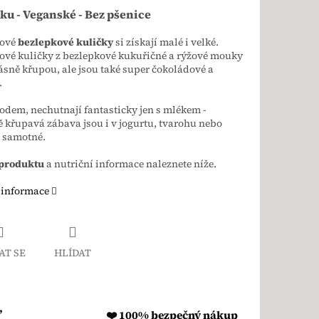
ku - Veganské - Bez pšenice
dové
bezlepkové kuličky
si získají malé i velké.
ové kuličky z bezlepkové kukuřičné a rýžové mouky
ásně křupou, ale jsou také super čokoládové a
.
em, nechutnají fantasticky jen s mlékem -
 křupavá zábava jsou i v jogurtu, tvarohu nebo
 samotné.
 produktu
a nutriční informace naleznete níže.
 informace
AT SE
HLÍDAT
,
❤️ 100% bezpečný nákup