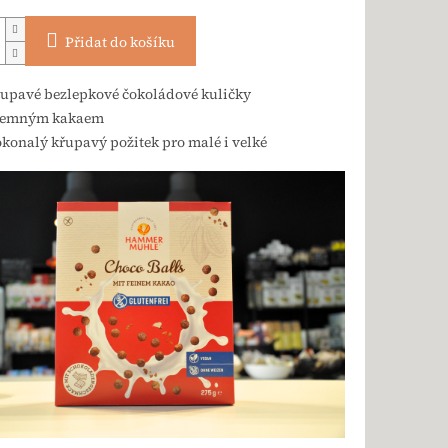
Přidat do košíku
upavé bezlepkové čokoládové kuličky
jemným kakaem
konalý křupavý požitek pro malé i velké