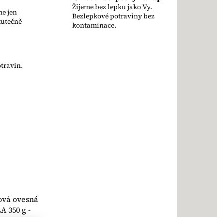
Žijeme bez lepku jako Vy.
e jen
Bezlepkové potraviny bez
kutečně
kontaminace.
travin.
ová ovesná
 350 g -