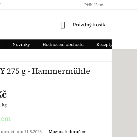
KY OCHRANY OSOBNÍCH ÚDAJŮ
JAK ZAPLATIT
Přihlášení
DOPRAVA Z
NÁKUPNÍ KOŠÍK
Prázdný košík
Novinky
Hodnocení obchodu
Recepty
KY 275 g - Hammermühle
Kč
ena:
1 kg
dem
doručit do:
11.8.2026
Možnosti doručení