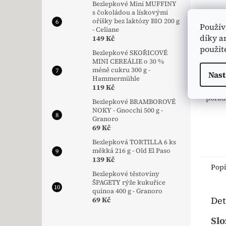
Schni
Bezlepkové Mini MUFFINY
Mo
s čokoládou a lískovými
oříšky bez laktózy BIO 200 g
Použív
- Celiane
124 K
díky a
149 Kč
139
použit
Bezlepkové SKOŘICOVÉ
Měrná
427,69
MINI CEREÁLIE o 30 %
méně cukru 300 g -
Nast
🍫 Be
Hammermühle
119 Kč
čokol
pořád
Bezlepkové BRAMBOROVÉ
NOKY - Gnocchi 500 g -
Granoro
69 Kč
Bezlepková TORTILLA 6 ks
měkká 216 g - Old El Paso
139 Kč
Pop
Bezlepkové těstoviny
ŠPAGETY rýže kukuřice
quinoa 400 g - Granoro
Det
69 Kč
Slo