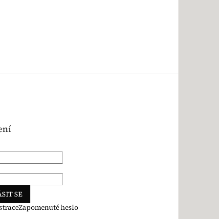
ení
SIT SE
strace
Zapomenuté heslo