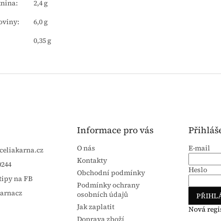
nina:
2,4 g
oviny:
6,0 g
0,35 g
Informace pro vás
Přihláš
O nás
E-mail
celiakarna.cz
Kontakty
0244
Heslo
Obchodní podmínky
tipy na FB
Podmínky ochrany
karnacz
osobních údajů
PŘIHLÁ
Jak zaplatit
Nová regi
Doprava zboží