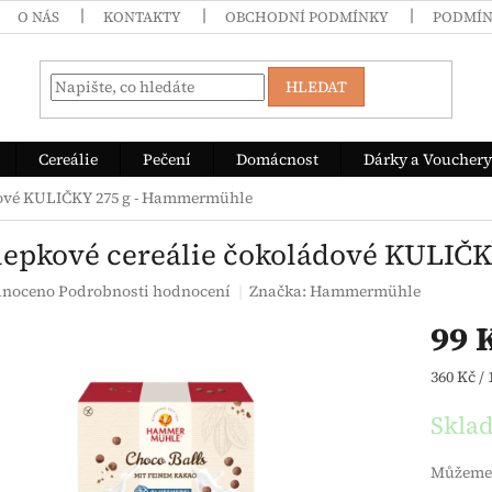
O NÁS
KONTAKTY
OBCHODNÍ PODMÍNKY
PODMÍN
HLEDAT
Cereálie
Pečení
Domácnost
Dárky a Vouchery
dové KULIČKY 275 g - Hammermühle
lepkové cereálie čokoládové KULIČ
é hodnocení produktu je 0,0 z 5 hvězdiček.
noceno
Podrobnosti hodnocení
Značka:
Hammermühle
99 
Měrná c
360 Kč / 
Skla
Můžeme 