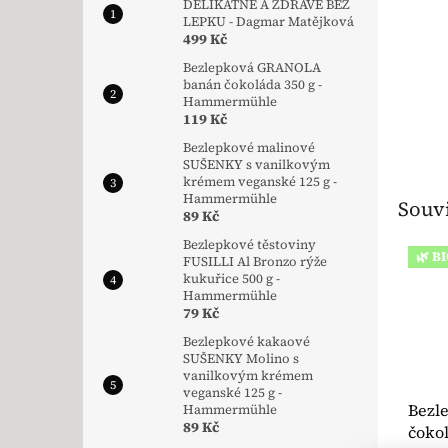
DELIKÁTNĚ A ZDRAVĚ BEZ
LEPKU - Dagmar Matějková
499 Kč
Bezlepková GRANOLA
banán čokoláda 350 g -
Hammermühle
119 Kč
Bezlepkové malinové
SUŠENKY s vanilkovým
krémem veganské 125 g -
Hammermühle
Souvi
89 Kč
Bezlepkové těstoviny
🌿 B
FUSILLI Al Bronzo rýže
kukuřice 500 g -
Hammermühle
79 Kč
Bezlepkové kakaové
SUŠENKY Molino s
vanilkovým krémem
veganské 125 g -
Bezl
Hammermühle
89 Kč
čokol