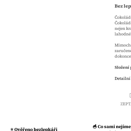
Bez lep
Čokolá
Čokolád
nejen kr
lahodné
Mimochod
zaručeně
dokonce
Složení
Detailní
ZEPT
🥣 Co sami nejíme
⭐ Ověřeno bezlepkáři