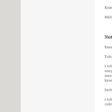
Kuku
Můž
Nut
Ener
Tuk:
z to
nas
mas
kyse
Sach
z to
cukr