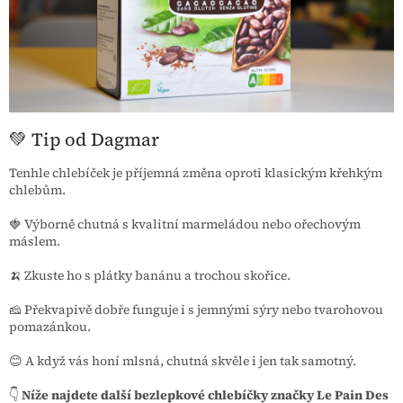
💚 Tip od Dagmar
Tenhle chlebíček je příjemná změna oproti klasickým křehkým
chlebům.
🍓 Výborně chutná s kvalitní marmeládou nebo ořechovým
máslem.
🍌 Zkuste ho s plátky banánu a trochou skořice.
🧀 Překvapivě dobře funguje i s jemnými sýry nebo tvarohovou
pomazánkou.
😊 A když vás honí mlsná, chutná skvěle i jen tak samotný.
👇
Níže najdete další bezlepkové chlebíčky značky Le Pain Des