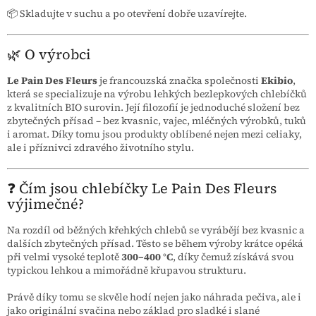
📦 Skladujte v suchu a po otevření dobře uzavírejte.
🌿 O výrobci
Le Pain Des Fleurs
je francouzská značka společnosti
Ekibio
,
která se specializuje na výrobu lehkých bezlepkových chlebíčků
z kvalitních BIO surovin. Její filozofií je jednoduché složení bez
zbytečných přísad – bez kvasnic, vajec, mléčných výrobků, tuků
i aromat. Díky tomu jsou produkty oblíbené nejen mezi celiaky,
ale i příznivci zdravého životního stylu.
❓ Čím jsou chlebíčky Le Pain Des Fleurs
výjimečné?
Na rozdíl od běžných křehkých chlebů se vyrábějí bez kvasnic a
dalších zbytečných přísad. Těsto se během výroby krátce opéká
při velmi vysoké teplotě
300–400 °C
, díky čemuž získává svou
typickou lehkou a mimořádně křupavou strukturu.
Právě díky tomu se skvěle hodí nejen jako náhrada pečiva, ale i
jako originální svačina nebo základ pro sladké i slané