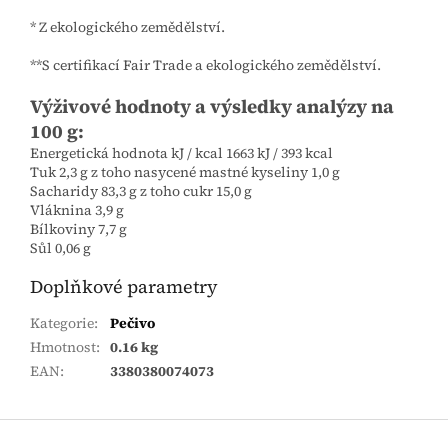
* Z ekologického zemědělství.
**S certifikací Fair Trade a ekologického zemědělství.
Výživové hodnoty a výsledky analýzy na
100 g:
Energetická hodnota kJ / kcal 1663 kJ / 393 kcal
Tuk 2,3 g z toho nasycené mastné kyseliny 1,0 g
Sacharidy 83,3 g z toho cukr 15,0 g
Vláknina 3,9 g
Bílkoviny 7,7 g
Sůl 0,06 g
Doplňkové parametry
Kategorie
:
Pečivo
Hmotnost
:
0.16 kg
EAN
:
3380380074073
Zápatí