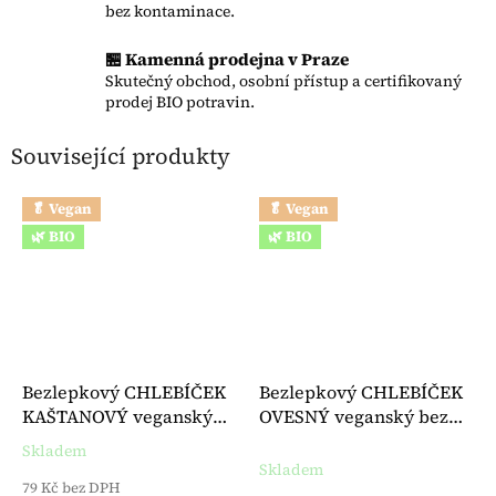
bez kontaminace.
🏪 Kamenná prodejna v Praze
Skutečný obchod, osobní přístup a certifikovaný
prodej BIO potravin.
Související produkty
🥬 Vegan
🥬 Vegan
🌿 BIO
🌿 BIO
Bezlepkový CHLEBÍČEK
Bezlepkový CHLEBÍČEK
KAŠTANOVÝ veganský
OVESNÝ veganský bez
bez kvasnic BIO košer
kvasnic a cukru BIO 150 g
Skladem
Průměrné hodnocení produktu je 5,0 z 5 hvězdiček.
150 g - Le Pain Des Fleurs
- Le Pain Des Fleurs
Skladem
79 Kč bez DPH