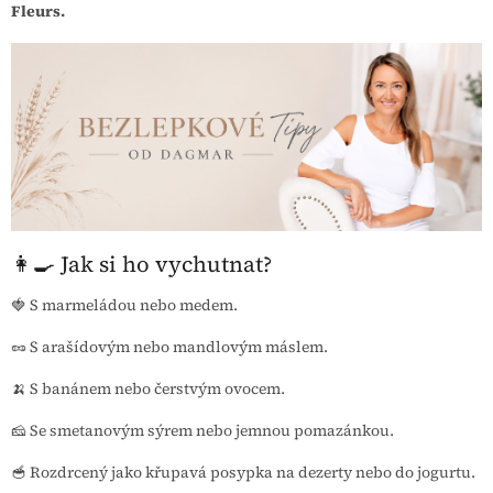
Fleurs.
👩‍🍳 Jak si ho vychutnat?
🍓 S marmeládou nebo medem.
🥜 S arašídovým nebo mandlovým máslem.
🍌 S banánem nebo čerstvým ovocem.
🧀 Se smetanovým sýrem nebo jemnou pomazánkou.
🥣 Rozdrcený jako křupavá posypka na dezerty nebo do jogurtu.