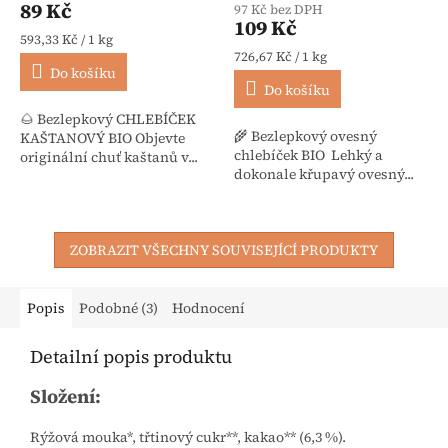
89 Kč
97 Kč bez DPH
109 Kč
Měrná cena:
593,33 Kč / 1 kg
Měrná cena:
726,67 Kč / 1 kg
Do košíku
Do košíku
🌰 Bezlepkový CHLEBÍČEK
🌾 Bezlepkový ovesný
KAŠTANOVÝ BIO Objevte
chlebíček BIO Lehký a
originální chuť kaštanů v...
dokonale křupavý ovesný...
ZOBRAZIT VŠECHNY SOUVISEJÍCÍ PRODUKTY
Popis
Podobné (3)
Hodnocení
Detailní popis produktu
Složení:
Rýžová mouka*, třtinový cukr**, kakao** (6,3 %).