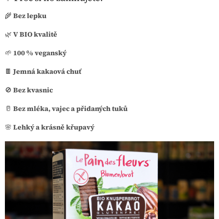
🌾
Bez lepku
🌿
V BIO kvalitě
🌱
100 % veganský
🍫
Jemná kakaová chuť
🚫
Bez kvasnic
🥛
Bez mléka, vajec a přidaných tuků
🌸
Lehký a krásně křupavý