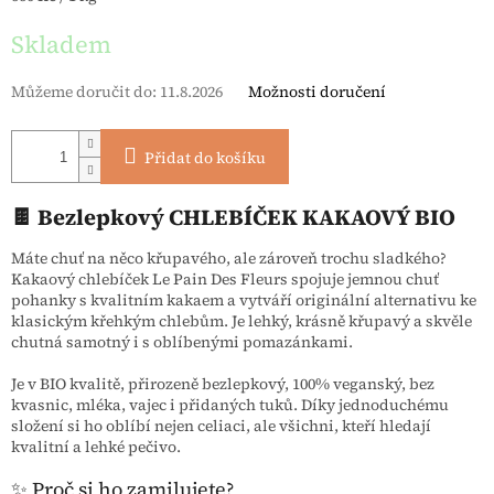
Skladem
Můžeme doručit do:
11.8.2026
Možnosti doručení
Přidat do košíku
🍫 Bezlepkový CHLEBÍČEK KAKAOVÝ BIO
Máte chuť na něco křupavého, ale zároveň trochu sladkého?
Kakaový chlebíček Le Pain Des Fleurs spojuje jemnou chuť
pohanky s kvalitním kakaem a vytváří originální alternativu ke
klasickým křehkým chlebům. Je lehký, krásně křupavý a skvěle
chutná samotný i s oblíbenými pomazánkami.
Je v BIO kvalitě, přirozeně bezlepkový, 100% veganský, bez
kvasnic, mléka, vajec i přidaných tuků. Díky jednoduchému
složení si ho oblíbí nejen celiaci, ale všichni, kteří hledají
kvalitní a lehké pečivo.
✨ Proč si ho zamilujete?