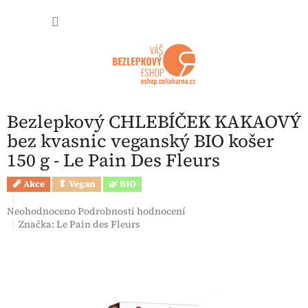
Přejít na obsah
NÁKUP
Bezlepkový CHLEBÍČEK KAKAOVÝ
bez kvasnic veganský BIO košer
150 g - Le Pain Des Fleurs
🧨 Akce
🥬 Vegan
🌿 BIO
Průměrné hodnocení produktu je 0,0 z 5 hvězdiček.
Neohodnoceno
Podrobnosti hodnocení
Značka:
Le Pain des Fleurs