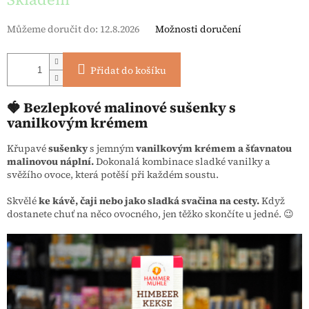
Můžeme doručit do:
12.8.2026
Možnosti doručení
Přidat do košíku
🍓 Bezlepkové malinové sušenky s
vanilkovým krémem
Křupavé
sušenky
s jemným
vanilkovým krémem a šťavnatou
malinovou náplní.
Dokonalá kombinace sladké vanilky a
svěžího ovoce, která potěší při každém soustu.
Skvělé
ke kávě, čaji nebo jako sladká svačina na cesty.
Když
dostanete chuť na něco ovocného, jen těžko skončíte u jedné. 😉