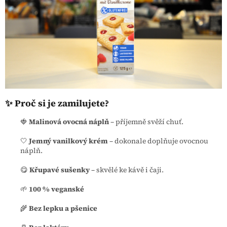
✨ Proč si je zamilujete?
🍓
Malinová ovocná náplň
– příjemně svěží chuť.
🤍
Jemný vanilkový krém
– dokonale doplňuje ovocnou
náplň.
😋
Křupavé sušenky
– skvělé ke kávě i čaji.
🌱
100 % veganské
🌾
Bez lepku a pšenice