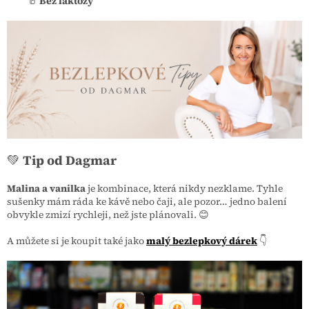
🥛
Bez laktózy
💚
Tip od Dagmar
Malina a vanilka
je kombinace, která nikdy nezklame. Tyhle
sušenky mám ráda ke kávě nebo čaji, ale pozor… jedno balení
obvykle zmizí rychleji, než jste plánovali. 😊
A můžete si je koupit také jako
malý bezlepkový dárek
👇