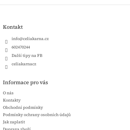
Zápatí
Kontakt
info
@
celiakarna.cz
602470244
Další tipy na FB
celiakarnacz
Informace pro vás
O nás
Kontakty
Obchodní podmínky
Podmínky ochrany osobních údajů
Jak zaplatit
Doprava zboží