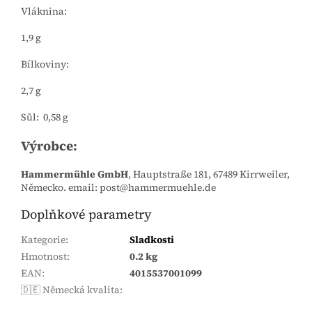
Vláknina:
1,9 g
Bílkoviny:
2,7 g
Sůl: 0,58 g
Výrobce:
Hammermühle GmbH
, Hauptstraße 181, 67489 Kirrweiler,
Německo. email: post@hammermuehle.de
Doplňkové parametry
Kategorie
:
Sladkosti
Hmotnost
:
0.2 kg
EAN
:
4015537001099
🇩🇪 Německá kvalita
: