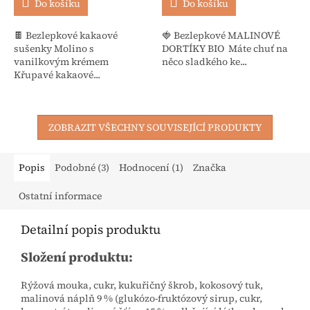
Do košíku
Do košíku
🍫 Bezlepkové kakaové
🍓 Bezlepkové MALINOVÉ
sušenky Molino s
DORTÍKY BIO Máte chuť na
vanilkovým krémem
něco sladkého ke...
Křupavé kakaové...
ZOBRAZIT VŠECHNY SOUVISEJÍCÍ PRODUKTY
Popis
Podobné (3)
Hodnocení (1)
Značka
Ostatní informace
Detailní popis produktu
Složení produktu:
Rýžová mouka, cukr, kukuřičný škrob, kokosový tuk,
malinová náplň 9 % (glukózo-fruktózový sirup, cukr,