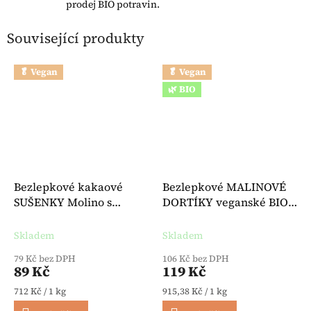
prodej BIO potravin.
Související produkty
🥬 Vegan
🥬 Vegan
🌿 BIO
Bezlepkové kakaové
Bezlepkové MALINOVÉ
SUŠENKY Molino s
DORTÍKY veganské BIO
vanilkovým krémem
130 g - Celiane
veganské 125 g -
Skladem
Skladem
Hammermühle
79 Kč bez DPH
106 Kč bez DPH
89 Kč
119 Kč
Měrná cena:
Měrná cena:
712 Kč / 1 kg
915,38 Kč / 1 kg