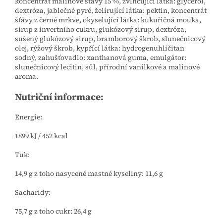
koncentrát malinové šťávy 15 %, zvlhčující látka: glycerol,
dextróza, jablečné pyré, želírující látka: pektin, koncentrát
šťávy z černé mrkve, okyselující látka: kukuřičná mouka,
sirup z invertního cukru, glukózový sirup, dextróza,
sušený glukózový sirup, bramborový škrob, slunečnicový
olej, rýžový škrob, kypřící látka: hydrogenuhličitan
sodný, zahušťovadlo: xanthanová guma, emulgátor:
slunečnicový lecitin, sůl, přírodní vanilkové a malinové
aroma.
Nutriční informace:
Energie:
1899 kJ / 452 kcal
Tuk:
14,9 g z toho nasycené mastné kyseliny: 11,6 g
Sacharidy:
75,7 g z toho cukr: 26,4 g