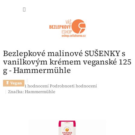
Přejít na obsah
NÁKUP
Bezlepkové malinové SUŠENKY s
vanilkovým krémem veganské 125
g - Hammermühle
🥬 Vegan
Průměrné hodnocení produktu je 5,0 z 5 hvězdiček.
1 hodnocení
Podrobnosti hodnocení
Značka:
Hammermühle