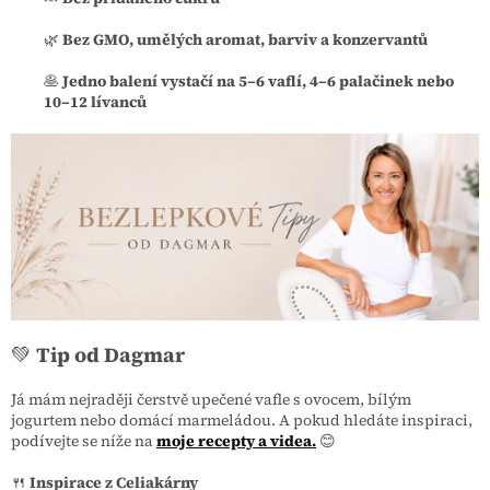
🌿
Bez GMO, umělých aromat, barviv a konzervantů
🥞
Jedno balení vystačí na 5–6 vaflí, 4–6 palačinek nebo
10–12 lívanců
💚
Tip od Dagmar
Já mám nejraději čerstvě upečené vafle s ovocem, bílým
jogurtem nebo domácí marmeládou. A pokud hledáte inspiraci,
podívejte se níže na
moje recepty a videa.
😊
🍴
Inspirace z Celiakárny