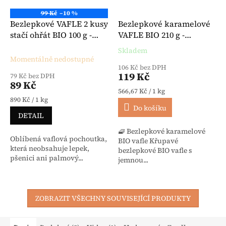
99 Kč
–10 %
Bezlepkové VAFLE 2 kusy
Bezlepkové karamelové
stačí ohřát BIO 100 g -
VAFLE BIO 210 g -
Hammermühle
Hammermühle
Skladem
Průměrné hodnocení produktu je 
Momentálně nedostupné
106 Kč bez DPH
119 Kč
79 Kč bez DPH
89 Kč
Měrná cena:
566,67 Kč / 1 kg
Měrná cena:
890 Kč / 1 kg
Do košíku
DETAIL
🧇 Bezlepkové karamelové
Oblíbená vaflová pochoutka,
BIO vafle Křupavé
která neobsahuje lepek,
bezlepkové BIO vafle s
pšenici ani palmový...
jemnou...
ZOBRAZIT VŠECHNY SOUVISEJÍCÍ PRODUKTY