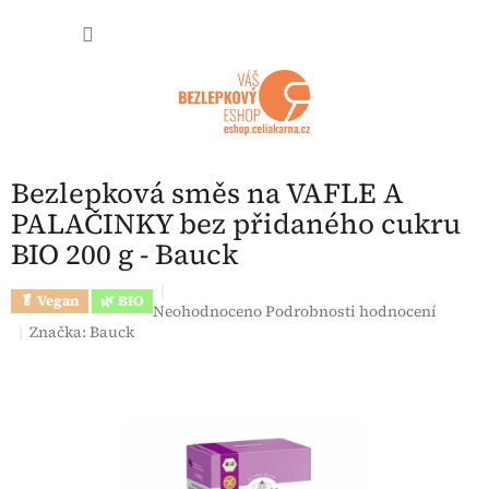
Přejít na obsah
NÁKUP
Bezlepková směs na VAFLE A
PALAČINKY bez přidaného cukru
BIO 200 g - Bauck
🥬 Vegan
🌿 BIO
Průměrné hodnocení produktu je 0,0 z 5 hvězdi
Neohodnoceno
Podrobnosti hodnocení
Značka:
Bauck