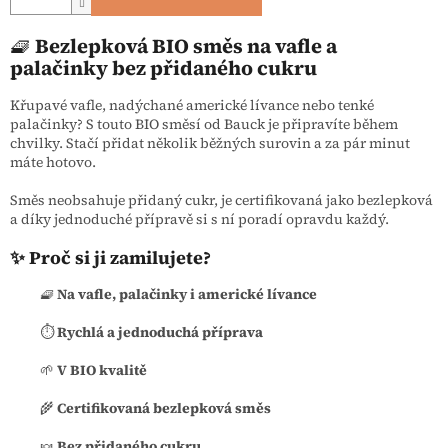
🧇
Bezlepková BIO směs na vafle a
palačinky bez přidaného cukru
Křupavé vafle, nadýchané americké lívance nebo tenké
palačinky? S touto BIO směsí od Bauck je připravíte během
chvilky. Stačí přidat několik běžných surovin a za pár minut
máte hotovo.
Směs neobsahuje přidaný cukr, je certifikovaná jako bezlepková
a díky jednoduché přípravě si s ní poradí opravdu každý.
✨ Proč si ji zamilujete?
🧇
Na vafle, palačinky i americké lívance
⏱️
Rychlá a jednoduchá příprava
🌱
V BIO kvalitě
🌾
Certifikovaná bezlepková směs
🍬
Bez přidaného cukru