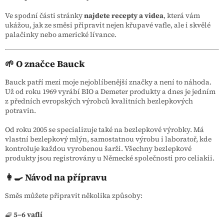
Ve spodní části stránky
najdete recepty a videa
, která vám
ukážou, jak ze směsi připravit nejen křupavé vafle, ale i skvělé
palačinky nebo americké lívance.
🌱 O značce Bauck
Bauck patří mezi moje nejoblíbenější značky a není to náhoda.
Už od roku 1969 vyrábí BIO a Demeter produkty a dnes je jedním
z předních evropských výrobců kvalitních bezlepkových
potravin.
Od roku 2005 se specializuje také na bezlepkové výrobky. Má
vlastní bezlepkový mlýn, samostatnou výrobu i laboratoř, kde
kontroluje každou vyrobenou šarži. Všechny bezlepkové
produkty jsou registrovány u Německé společnosti pro celiakii.
👩‍🍳 Návod na přípravu
Směs můžete připravit několika způsoby:
🧇
5–6 vaflí