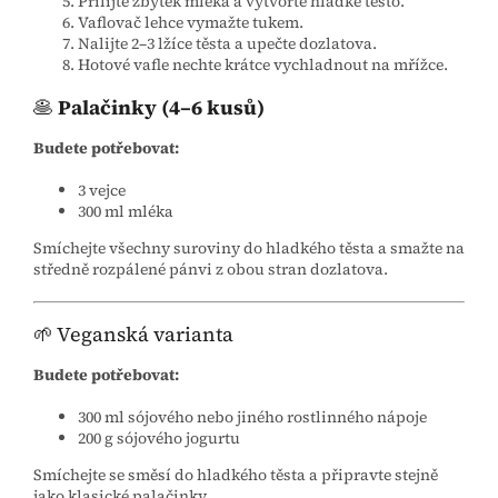
Přilijte zbytek mléka a vytvořte hladké těsto.
Vaflovač lehce vymažte tukem.
Nalijte 2–3 lžíce těsta a upečte dozlatova.
Hotové vafle nechte krátce vychladnout na mřížce.
🥞
Palačinky (4–6 kusů)
Budete potřebovat:
3 vejce
300 ml mléka
Smíchejte všechny suroviny do hladkého těsta a smažte na
středně rozpálené pánvi z obou stran dozlatova.
🌱 Veganská varianta
Budete potřebovat:
300 ml sójového nebo jiného rostlinného nápoje
200 g sójového jogurtu
Smíchejte se směsí do hladkého těsta a připravte stejně
jako klasické palačinky.