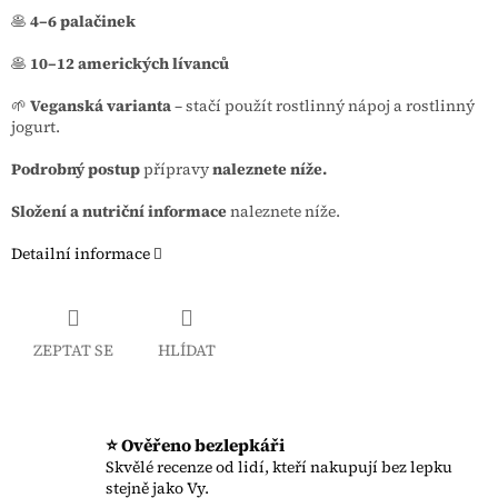
🥞
4–6 palačinek
🥞
10–12 amerických lívanců
🌱
Veganská varianta
– stačí použít rostlinný nápoj a rostlinný
jogurt.
Podrobný postup
přípravy
naleznete níže.
Složení a nutriční informace
naleznete níže.
Detailní informace
ZEPTAT SE
HLÍDAT
⭐ Ověřeno bezlepkáři
Skvělé recenze od lidí, kteří nakupují bez lepku
stejně jako Vy.