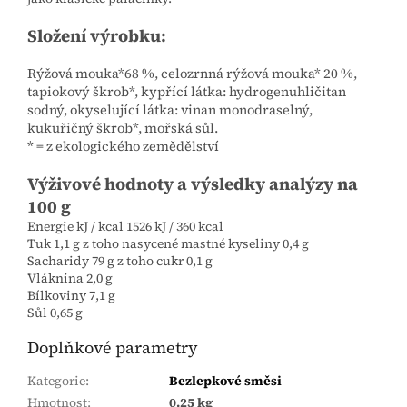
Složení výrobku:
Rýžová mouka*68 %, celozrnná rýžová mouka* 20 %,
tapiokový škrob*, kypřící látka: hydrogenuhličitan
sodný, okyselující látka: vinan monodraselný,
kukuřičný škrob*, mořská sůl.
* = z ekologického zemědělství
Výživové hodnoty a výsledky analýzy na
100 g
Energie kJ / kcal 1526 kJ / 360 kcal
Tuk 1,1 g z toho nasycené mastné kyseliny 0,4 g
Sacharidy 79 g z toho cukr 0,1 g
Vláknina 2,0 g
Bílkoviny 7,1 g
Sůl 0,65 g
Doplňkové parametry
Kategorie
:
Bezlepkové směsi
Hmotnost
:
0.25 kg