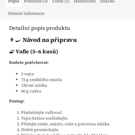
Popis
Podobné (3)
Videa (1)
Hodnocení
Značka
Ostatní informace
Detailní popis produktu
👩‍🍳
Návod na přípravu
🧇
Vafle (5–6 kusů)
Budete potřebovat:
2 vejce
75 g změklého másla
150 ml mléka
80 g cukru
Postup:
Předehřejte vaflovač.
Vejce krátce rozšlehejte.
Přidejte směs, máslo, cukr a polovinu mléka.
Dobře promíchejte.