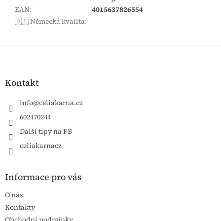
EAN
:
4015637826554
🇩🇪 Německá kvalita
:
Zápatí
Kontakt
info
@
celiakarna.cz
602470244
Další tipy na FB
celiakarnacz
Informace pro vás
O nás
Kontakty
Obchodní podmínky