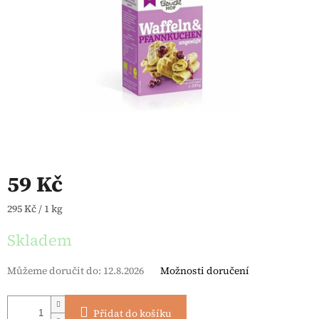
59 Kč
Měrná cena:
295 Kč / 1 kg
Skladem
Můžeme doručit do:
12.8.2026
Možnosti doručení
Přidat do košíku