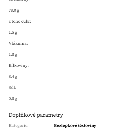
78,0 g
z toho cukr:
1,5 g
Vláknina:
1,8 g
Bílkoviny:
8,4 g
Sůl:
0,0 g
Doplňkové parametry
Kategorie
:
Bezlepkové těstoviny