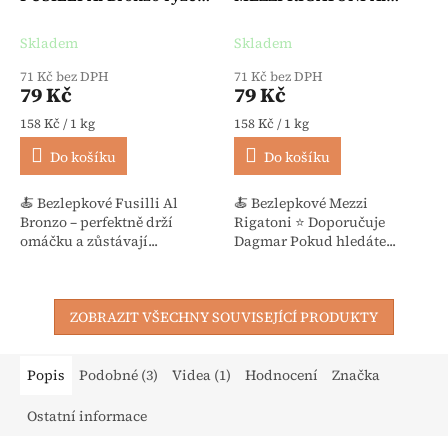
kukuřice 500 g -
Bronzo rýže kukuřice 500
Hammermühle
g - Hammermühle
Skladem
Skladem
71 Kč bez DPH
71 Kč bez DPH
79 Kč
79 Kč
Měrná cena:
Měrná cena:
158 Kč / 1 kg
158 Kč / 1 kg
Do košíku
Do košíku
🍝 Bezlepkové Fusilli Al
🍝 Bezlepkové Mezzi
Bronzo – perfektně drží
Rigatoni ⭐ Doporučuje
omáčku a zůstávají...
Dagmar Pokud hledáte...
ZOBRAZIT VŠECHNY SOUVISEJÍCÍ PRODUKTY
Popis
Podobné (3)
Videa (1)
Hodnocení
Značka
Ostatní informace