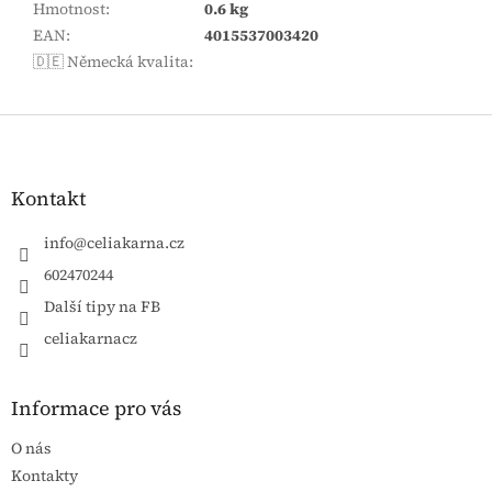
Hmotnost
:
0.6 kg
EAN
:
4015537003420
🇩🇪 Německá kvalita
:
Zápatí
Kontakt
info
@
celiakarna.cz
602470244
Další tipy na FB
celiakarnacz
Informace pro vás
O nás
Kontakty