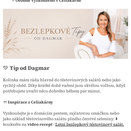
⭐
Osobně vyzkoušeno v Celiakárně
💚
Tip od Dagmar
Kolínka mám ráda hlavně do těstovinových salátů nebo jako
rychlý oběd. Díky krátké době vaření jsou skvělou volbou, když
potřebujete uvařit něco dobrého během pár minut.
🍴
Inspirace z Celiakárny
Vyzkoušejte je s domácím pestem, rajčatovou omáčkou nebo
jako základ těstovinového salátu plného čerstvé zeleniny. ⬇️
koukněte na
video recept
-
Letní bezlepkový těstovinový salát.