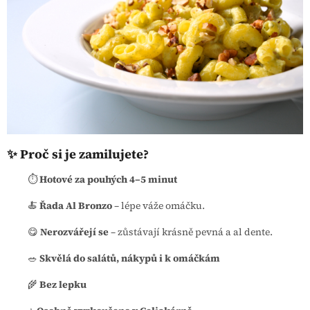
✨ Proč si je zamilujete?
⏱️
Hotové za pouhých 4–5 minut
🍝
Řada Al Bronzo
– lépe váže omáčku.
😋
Nerozvářejí se
– zůstávají krásně pevná a al dente.
🥗
Skvělá do salátů, nákypů i k omáčkám
🌾
Bez lepku