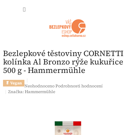
Přejít na obsah
NÁKUP
Bezlepkové těstoviny CORNETTI
kolínka Al Bronzo rýže kukuřice
500 g - Hammermühle
🥬 Vegan
Průměrné hodnocení produktu je 0,0 z 5 hvězdiček.
Neohodnoceno
Podrobnosti hodnocení
Značka:
Hammermühle