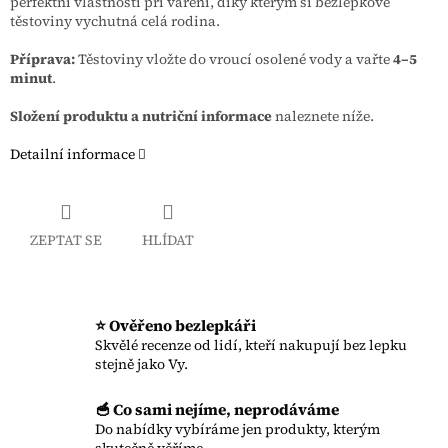
perfektní vlastnosti při vaření, díky kterým si bezlepkové
těstoviny vychutná celá rodina.
Příprava:
Těstoviny vložte do vroucí osolené vody a vařte
4–5
minut
.
Složení produktu a nutriční informace
naleznete níže.
Detailní informace
ZEPTAT SE
HLÍDAT
⭐ Ověřeno bezlepkáři
Skvělé recenze od lidí, kteří nakupují bez lepku
stejně jako Vy.
🥣 Co sami nejíme, neprodáváme
Do nabídky vybíráme jen produkty, kterým