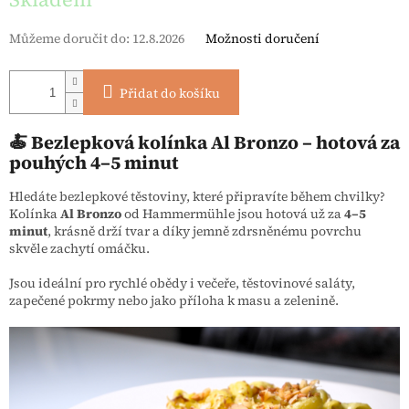
Můžeme doručit do:
12.8.2026
Možnosti doručení
Přidat do košíku
🍝 Bezlepková kolínka Al Bronzo – hotová za
pouhých 4–5 minut
Hledáte bezlepkové těstoviny, které připravíte během chvilky?
Kolínka
Al Bronzo
od Hammermühle jsou hotová už za
4–5
minut
, krásně drží tvar a díky jemně zdrsněnému povrchu
skvěle zachytí omáčku.
Jsou ideální pro rychlé obědy i večeře, těstovinové saláty,
zapečené pokrmy nebo jako příloha k masu a zelenině.