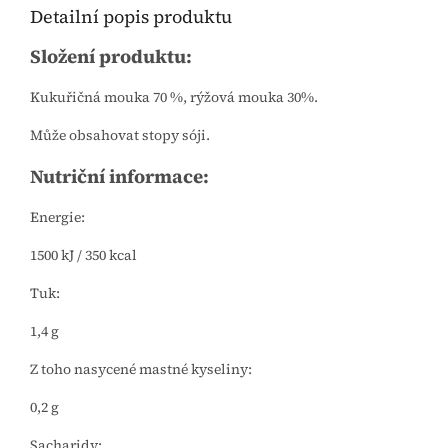
Detailní popis produktu
Složení produktu:
Kukuřičná mouka 70 %, rýžová mouka 30%.
Může obsahovat stopy sóji.
Nutriční informace:
Energie:
1500 kJ / 350 kcal
Tuk:
1,4 g
Z toho nasycené mastné kyseliny:
0,2 g
Sacharidy: