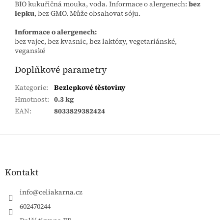
BIO kukuřičná mouka, voda. Informace o alergenech:
bez
lepku
, bez GMO. Může obsahovat sóju.
Informace o alergenech:
bez vajec, bez kvasnic, bez laktózy, vegetariánské,
veganské
Doplňkové parametry
Kategorie
:
Bezlepkové těstoviny
Hmotnost
:
0.3 kg
EAN
:
8033829382424
Zápatí
Kontakt
info
@
celiakarna.cz
602470244