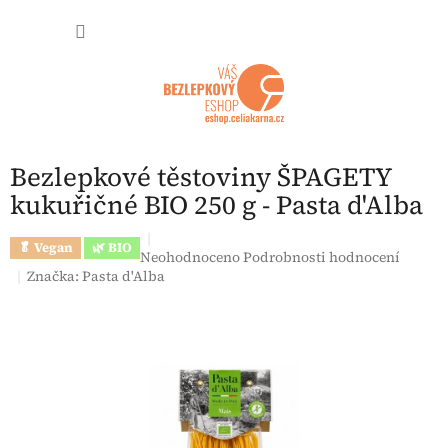
Přejít na obsah
NÁKUP
Bezlepkové těstoviny ŠPAGETY
kukuřičné BIO 250 g - Pasta d'Alba
🥬 Vegan
🌿 BIO
Průměrné hodnocení produktu je 0,0 z 5 hvězdi
Neohodnoceno
Podrobnosti hodnocení
Značka:
Pasta d'Alba