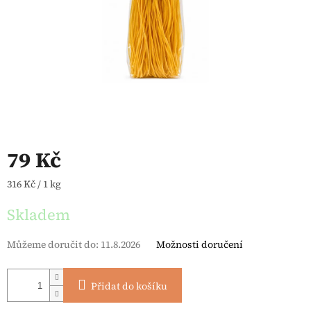
79 Kč
Měrná cena:
316 Kč / 1 kg
Skladem
Můžeme doručit do:
11.8.2026
Možnosti doručení
Přidat do košíku