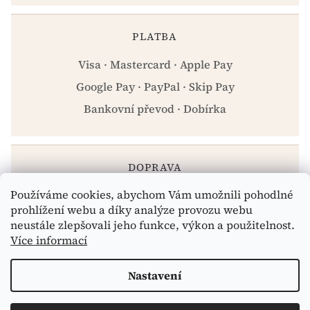
PLATBA
Visa · Mastercard · Apple Pay
Google Pay · PayPal · Skip Pay
Bankovní převod · Dobírka
DOPRAVA
Používáme cookies, abychom Vám umožnili pohodlné
Zásilkovna · PPL · Osobní odběr Praha
prohlížení webu a díky analýze provozu webu
neustále zlepšovali jeho funkce, výkon a použitelnost.
Více informací
Vytvořil Shoptet
Nastavení
Copyright 2026
eshop.celiakarna.cz
. Všechna práva