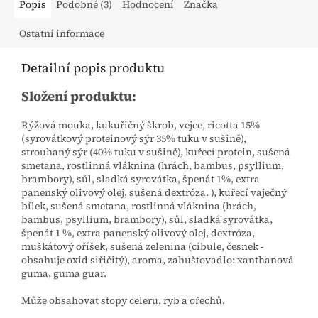
Popis
Podobné (3)
Hodnocení
Značka
Ostatní informace
Detailní popis produktu
Složení produktu:
Rýžová mouka, kukuřičný škrob, vejce, ricotta 15%
(syrovátkový proteinový sýr 35% tuku v sušině),
strouhaný sýr (40% tuku v sušině), kuřecí protein, sušená
smetana, rostlinná vláknina (hrách, bambus, psyllium,
brambory), sůl, sladká syrovátka, špenát 1%, extra
panenský olivový olej, sušená dextróza. ), kuřecí vaječný
bílek, sušená smetana, rostlinná vláknina (hrách,
bambus, psyllium, brambory), sůl, sladká syrovátka,
špenát 1 %, extra panenský olivový olej, dextróza,
muškátový oříšek, sušená zelenina (cibule, česnek -
obsahuje oxid siřičitý), aroma, zahušťovadlo: xanthanová
guma, guma guar.
Může obsahovat stopy celeru, ryb a ořechů.