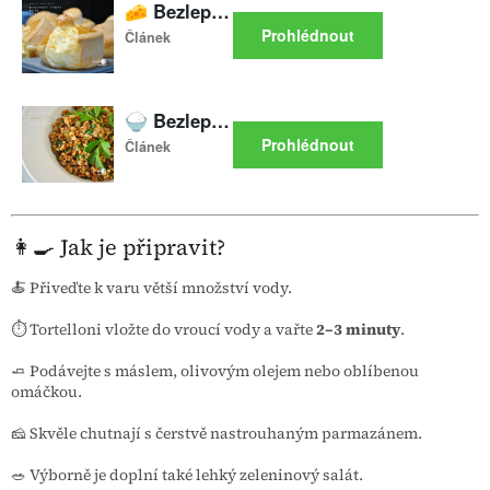
👩‍🍳 Jak je připravit?
🍝 Přiveďte k varu větší množství vody.
⏱️ Tortelloni vložte do vroucí vody a vařte
2–3 minuty
.
🧈 Podávejte s máslem, olivovým olejem nebo oblíbenou
omáčkou.
🧀 Skvěle chutnají s čerstvě nastrouhaným parmazánem.
🥗 Výborně je doplní také lehký zeleninový salát.