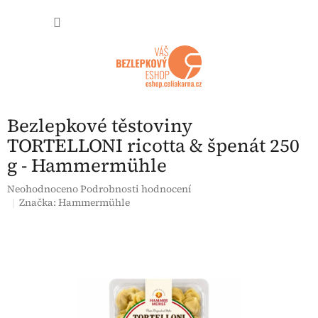
Přejít na obsah
NÁKUP
Bezlepkové těstoviny
TORTELLONI ricotta & špenát 250
g - Hammermühle
Průměrné hodnocení produktu je 0,0 z 5 hvězdiček.
Neohodnoceno
Podrobnosti hodnocení
Značka:
Hammermühle