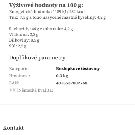
Výživové hodnoty na 100 g:
Energetická hodnota: 1189 kJ / 282 kcal
Tuk: 7,5 g z toho nasycené mastné kyseliny: 4,2 g
Sacharidy: 44 g z toho cukr: 4,2 g
Vláknina: 2,2 g
Bílkoviny: 8,5 g
Sůl: 2,5 g
Doplňkové parametry
Kategorie
:
Bezlepkové těstoviny
Hmotnost
:
0.3 kg
EAN
:
4015537002768
🇩🇪 Německá kvalita
:
Zápatí
Kontakt