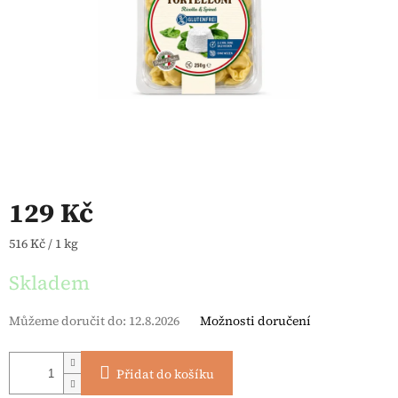
129 Kč
Měrná cena:
516 Kč / 1 kg
Skladem
Můžeme doručit do:
12.8.2026
Možnosti doručení
Přidat do košíku