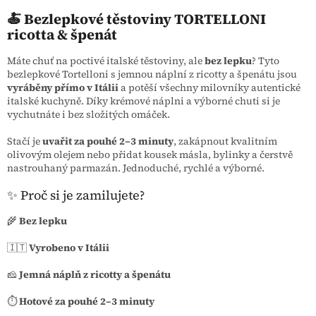
🍝 Bezlepkové těstoviny TORTELLONI
ricotta & špenát
Máte chuť na poctivé italské těstoviny, ale
bez lepku
? Tyto
bezlepkové Tortelloni s jemnou náplní z ricotty a špenátu jsou
vyráběny přímo v Itálii
a potěší všechny milovníky autentické
italské kuchyně. Díky krémové náplni a výborné chuti si je
vychutnáte i bez složitých omáček.
Stačí je
uvařit za pouhé 2–3 minuty
, zakápnout kvalitním
olivovým olejem nebo přidat kousek másla, bylinky a čerstvě
nastrouhaný parmazán. Jednoduché, rychlé a výborné.
✨ Proč si je zamilujete?
🌾
Bez lepku
🇮🇹
Vyrobeno v Itálii
🧀
Jemná náplň z ricotty a špenátu
⏱️
Hotové za pouhé 2–3 minuty