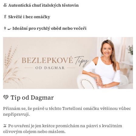
🍝
Autentická chuť italských těstovin
🥬
Skvělé i bez omáčky
👨‍🍳
Ideální pro rychlý oběd nebo večeři
💚 Tip od Dagmar
Přiznám se, že právě u těchto Tortelloni omáčku většinou vůbec
nepřipravuji.
🫒 Po uvaření je jen krátce promíchám na pánvi s kvalitním
olivovým olejem nebo máslem.