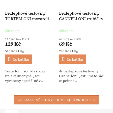
Bezlepkové těstoviny
Bezlepkové těstoviny
TORTELLONI mozarella
CANNELLONI trubičky
& rajčata 250 g -
250 g - Granoro
Hammermühle
Skladem
Skladem
115 Kč bez DPH
62 Kč bez DPH
129 Kč
69 Kč
Měrná cena:
Měrná cena:
516 Kč / 1 kg
276 Kč / 1 kg
Do košíku
Do košíku
Tortelloni jsou klasikou
🍝 Bezlepkové těstoviny
italské kuchyně. Jsou
Cannelloni Jestli máte rádi
vyrobeny speciálně v...
zapečené...
ZOBRAZIT VŠECHNY SOUVISEJÍCÍ PRODUKTY