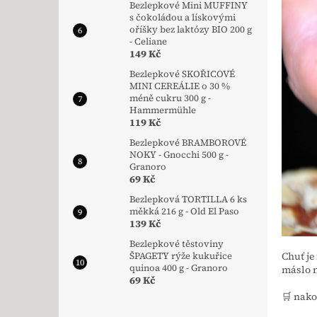
Bezlepkové Mini MUFFINY
s čokoládou a lískovými
oříšky bez laktózy BIO 200 g
- Celiane
149 Kč
Bezlepkové SKOŘICOVÉ
MINI CEREÁLIE o 30 %
méně cukru 300 g -
Hammermühle
119 Kč
Bezlepkové BRAMBOROVÉ
NOKY - Gnocchi 500 g -
Granoro
69 Kč
Bezlepková TORTILLA 6 ks
měkká 216 g - Old El Paso
139 Kč
Bezlepkové těstoviny
Chuť je
ŠPAGETY rýže kukuřice
quinoa 400 g - Granoro
máslo n
69 Kč
🛒 nak