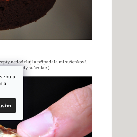
recepty nedodržuji a připadala mi sušenková
jsem měla tedy sušenku:-).
webu a
n a
asím