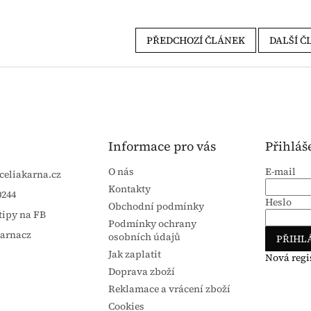
PŘEDCHOZÍ ČLÁNEK
DALŠÍ Č
Informace pro vás
Přihláš
O nás
E-mail
celiakarna.cz
Kontakty
0244
Heslo
Obchodní podmínky
tipy na FB
Podmínky ochrany
karnacz
osobních údajů
PŘIHLÁ
Jak zaplatit
Nová regi
Doprava zboží
Reklamace a vrácení zboží
Cookies