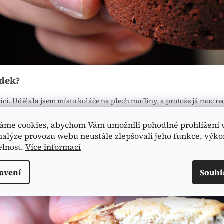
edek?
ící. Udělala jsem místo koláče na plech muffiny, a protože já moc 
příliš sypká, přidala jsem do ní ještě kapku mléka a místo posypky 
áme cookies, abychom Vám umožnili pohodlné prohlížení 
nalýze provozu webu neustále zlepšovali jeho funkce, výko
elnost.
Více informací
avení
Souhl