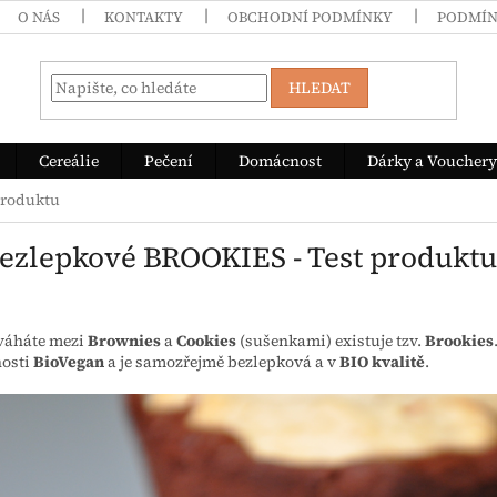
O NÁS
KONTAKTY
OBCHODNÍ PODMÍNKY
PODMÍN
HLEDAT
Cereálie
Pečení
Domácnost
Dárky a Vouchery
produktu
Bezlepkové BROOKIES - Test produktu
váháte mezi
Brownies
a
Cookies
(sušenkami) existuje tzv.
Brookies
nosti
BioVegan
a je samozřejmě bezlepková a v
BIO kvalitě
.