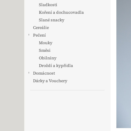
Sladkosti
Koření a dochucovadla
Slané snacky
Cereálie
Pečení
Mouky
Směsi
Obilniny
Droždí a kypřidla
Domácnost
Dárky a Vouchery