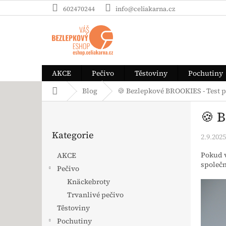
Přejít na obsah
602470244
info@celiakarna.cz
AKCE
Pečivo
Těstoviny
Pochutiny
Domů
Blog
🍪 Bezlepkové BROOKIES - Test 
Postranní panel
🍪 
Přeskočit kategorie
Kategorie
2.9.2025
Pokud 
AKCE
společ
Pečivo
Knäckebroty
Trvanlivé pečivo
Těstoviny
Pochutiny