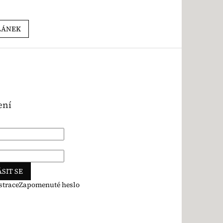
LÁNEK
ení
SIT SE
strace
Zapomenuté heslo