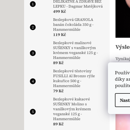
DELIKÁTNĚ A ZDRAVĚ BEZ
LEPKU - Dagmar Matějková
499 Kč
Bezlepková GRANOLA
banán čokoláda 350 g -
Hammermühle
119 Kč
Bezlepkové malinové
Výsl
SUŠENKY s vanilkovým
krémem veganské 125 g -
Hammermühle
Vynikaj
89 Kč
vrstva 
Bezlepkové těstoviny
Použív
FUSILLI Al Bronzo rýže
díky a
kukuřice 500 g -
použit
Hammermühle
79 Kč
Bezlepkové kakaové
Nast
SUŠENKY Molino s
vanilkovým krémem
veganské 125 g -
Hammermühle
89 Kč