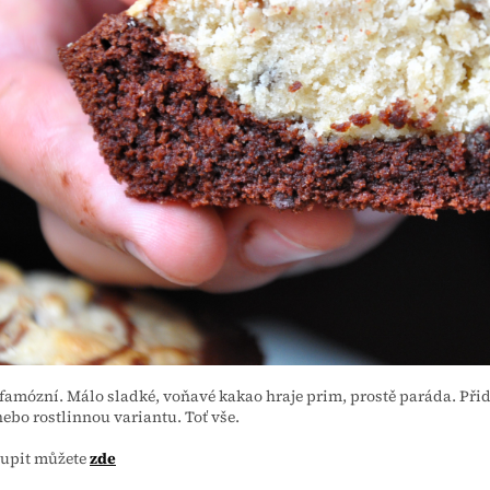
 famózní. Málo sladké, voňavé kakao hraje prim, prostě paráda. Při
ebo rostlinnou variantu. Toť vše.
oupit můžete
zde