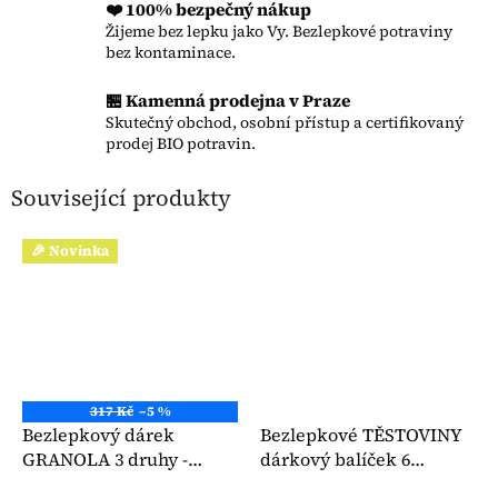
❤️ 100% bezpečný nákup
Žijeme bez lepku jako Vy. Bezlepkové potraviny
bez kontaminace.
🏪 Kamenná prodejna v Praze
Skutečný obchod, osobní přístup a certifikovaný
prodej BIO potravin.
Související produkty
🎉 Novinka
317 Kč
–5 %
Bezlepkový dárek
Bezlepkové TĚSTOVINY
GRANOLA 3 druhy -
dárkový balíček 6
Hammermühle
produktů - Granoro