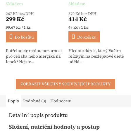
Skladem
Skladem
267 Kč bez DPH
370 Kč bez DPH
299 Kč
414 Kč
Měrná cena:
Měrná cena:
99,67 Kč / 1 ks
69 Kč / 1 ks
Do košíku
Do košíku
Potřebujete malou pozornost
Hledáte dárek, který Vašim
pro celiaka nebo alergika na
blízkým na bezlepkové dietě
lepek? Nejste...
udělá...
ZOBRAZIT VŠECHNY SOUVISEJÍCÍ PRODUKTY
Popis
Podobné (3)
Hodnocení
Detailní popis produktu
Složení, nutriční hodnoty a postup