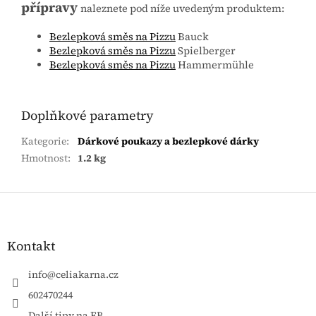
přípravy
naleznete pod níže uvedeným produktem:
Bezlepková směs na Pizzu
Bauck
Bezlepková směs na Pizzu
Spielberger
Bezlepková směs na Pizzu
Hammermühle
Doplňkové parametry
Kategorie
:
Dárkové poukazy a bezlepkové dárky
Hmotnost
:
1.2 kg
Zápatí
Kontakt
info
@
celiakarna.cz
602470244
Další tipy na FB