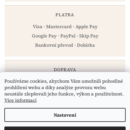
PLATBA
Visa · Mastercard · Apple Pay
Google Pay · PayPal · Skip Pay
Bankovní převod · Dobírka
DOPRAVA
Používáme cookies, abychom Vám umožnili pohodlné
Zásilkovna · PPL · Osobní odběr Praha
prohlížení webu a díky analýze provozu webu
neustále zlepšovali jeho funkce, výkon a použitelnost.
Více informací
Vytvořil Shoptet
Nastavení
Copyright 2026
eshop.celiakarna.cz
. Všechna práva