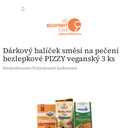
Přejít na obsah
NÁKUP
Dárkový balíček směsí na pečení
bezlepkové PIZZY veganský 3 ks
Průměrné hodnocení produktu je 0,0 z 5 hvězdiček.
Neohodnoceno
Podrobnosti hodnocení