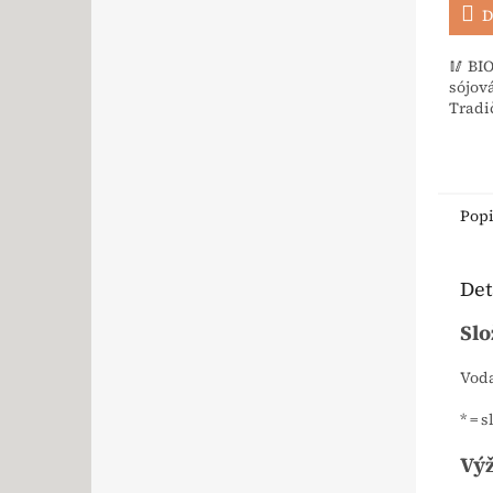
D
🥢 BI
sójov
Tradič
Pop
Det
Slo
Voda
* = 
Výž