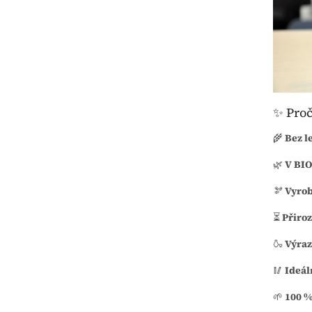
✨ Proč 
🌾
Bez l
🌿
V BIO
🫘
Vyrob
⏳
Přiroz
🍶
Výraz
🥢
Ideál
🌱
100 %