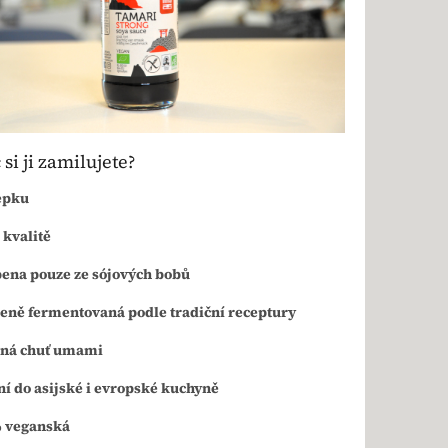
si ji zamilujete?
epku
 kvalitě
ena pouze ze sójových bobů
eně fermentovaná podle tradiční receptury
ná chuť umami
ní do asijské i evropské kuchyně
 veganská