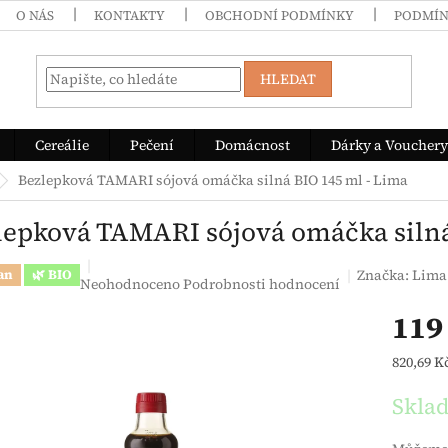
O NÁS
KONTAKTY
OBCHODNÍ PODMÍNKY
PODMÍN
HLEDAT
Cereálie
Pečení
Domácnost
Dárky a Vouchery
Bezlepková TAMARI sójová omáčka silná BIO 145 ml - Lima
lepková TAMARI sójová omáčka silná
Značka:
Lima
an
🌿 BIO
Průměrné hodnocení produktu je 0,0 z 5 hvězdiček.
Neohodnoceno
Podrobnosti hodnocení
119
Měrná c
820,69 Kč
Skla