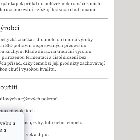
e pár kapek přidat do polévek nebo omáček místo
ho dochucování – získají krásnou chuť umami.
výrobci
belgická značka s dlouholetou tradicí výroby
ích BIO potravin inspirovaných především
u kuchyní. Klade důraz na tradiční výrobní
 přirozenou fermentaci a čisté složení bez
ch přísad, díky čemuž si její produkty zachovávají
kou chuť i vysokou kvalitu.
Použití
udlových a rýžových pokrmů.
hucení wok jídel.
rinád na maso, ryby, tofu nebo tempeh.
webu a
n a
látových zálivek a dipů.