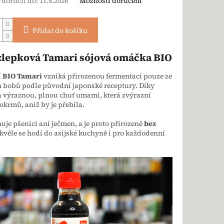
doručit do:
11.8.2026
Možnosti doručení
Přidat do košíku
zlepková Tamari sójová omáčka BIO
í
BIO Tamari
vzniká přirozenou fermentací pouze ze
 bobů podle původní japonské receptury. Díky
 výraznou, plnou chuť umami, která zvýrazní
krmů, aniž by je přebila.
je pšenici ani ječmen, a je proto přirozeně
bez
Skvěle se hodí do asijské kuchyně i pro každodenní