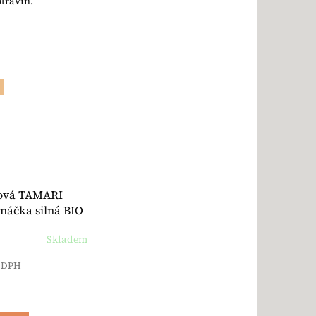
travin.
ová TAMARI
máčka silná BIO
 Lima
Skladem
z DPH
a: