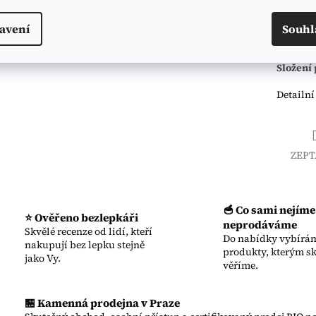
🥣 K doc
avení
Souhl
📦 Po ot
Složení 
Detailní
ZEPT
🥣 Co sami nejíme
⭐ Ověřeno bezlepkáři
neprodáváme
Skvělé recenze od lidí, kteří
Do nabídky vybírám
nakupují bez lepku stejně
produkty, kterým s
jako Vy.
věříme.
🏪 Kamenná prodejna v Praze