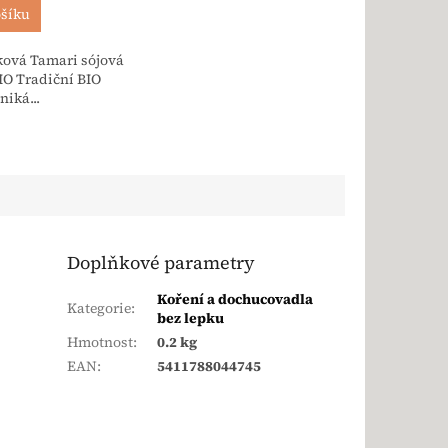
ošíku
ková Tamari sójová
O Tradiční BIO
iká...
Doplňkové parametry
Koření a dochucovadla
Kategorie
:
bez lepku
Hmotnost
:
0.2 kg
EAN
:
5411788044745