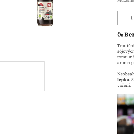
Můžeme 
🍶 Be
Tradičn
sójových
tomu má
aroma po
Neobsahu
lepku
. 
vaření.