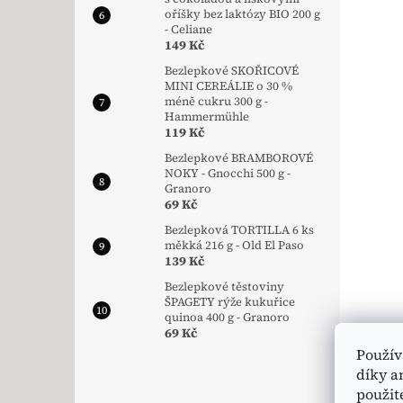
oříšky bez laktózy BIO 200 g
- Celiane
149 Kč
Bezlepkové SKOŘICOVÉ
MINI CEREÁLIE o 30 %
méně cukru 300 g -
Hammermühle
119 Kč
Bezlepkové BRAMBOROVÉ
NOKY - Gnocchi 500 g -
Granoro
69 Kč
Bezlepková TORTILLA 6 ks
měkká 216 g - Old El Paso
139 Kč
Bezlepkové těstoviny
ŠPAGETY rýže kukuřice
quinoa 400 g - Granoro
69 Kč
Použív
díky a
použit