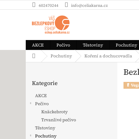
Přejít na obsah
602470244
info@celiakarna.cz
AKCE
Pečivo
Těstoviny
Pochutiny
Domů
Pochutiny
Koření a dochucovadla
Postranní panel
Bez
Přeskočit kategorie
Kategorie
🥬 Veg
AKCE
Pečivo
Knäckebroty
Trvanlivé pečivo
Těstoviny
Pochutiny