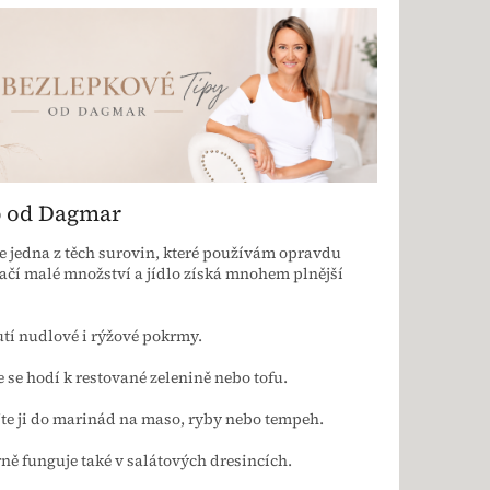
p od Dagmar
e jedna z těch surovin, které používám opravdu
tačí malé množství a jídlo získá mnohem plnější
tí nudlové i rýžové pokrmy.
e se hodí k restované zelenině nebo tofu.
jte ji do marinád na maso, ryby nebo tempeh.
ně funguje také v salátových dresincích.