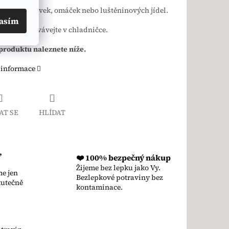
hucení polévek, omáček nebo luštěninových jídel.
asím
evření uchovávejte v chladničce.
produktu naleznete níže.
 informace
AT SE
HLÍDAT
,
❤️ 100% bezpečný nákup
Žijeme bez lepku jako Vy.
e jen
Bezlepkové potraviny bez
kutečně
kontaminace.