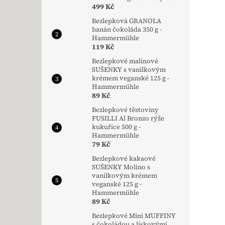
499 Kč
Bezlepková GRANOLA
banán čokoláda 350 g -
Hammermühle
119 Kč
Bezlepkové malinové
SUŠENKY s vanilkovým
krémem veganské 125 g -
Hammermühle
89 Kč
Bezlepkové těstoviny
FUSILLI Al Bronzo rýže
kukuřice 500 g -
Hammermühle
79 Kč
Bezlepkové kakaové
SUŠENKY Molino s
vanilkovým krémem
veganské 125 g -
Hammermühle
89 Kč
Bezlepkové Mini MUFFINY
s čokoládou a lískovými