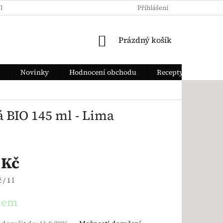
KY OCHRANY OSOBNÍCH ÚDAJŮ
JAK ZAPLATIT
Přihlášení
DOPRAVA Z
NÁKUPNÍ KOŠÍK
Prázdný košík
Novinky
Hodnocení obchodu
Recepty
 BIO 145 ml - Lima
 Kč
ena:
 / 1 l
dem