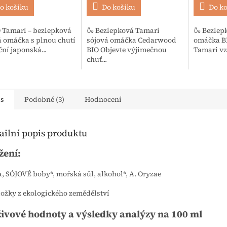
o košíku
Do košíku
Do k
O Tamari – bezlepková
🍶 Bezlepková Tamari
🍶 Bezlep
á omáčka s plnou chutí
sójová omáčka Cedarwood
omáčka BI
ní japonská...
BIO Objevte výjimečnou
Tamari vzn
chuť...
is
Podobné (3)
Hodnocení
ailní popis produktu
žení:
, SÓJOVÉ boby*, mořská sůl, alkohol*, A. Oryzae
složky z ekologického zemědělství
ivové hodnoty a výsledky analýzy na 100 ml