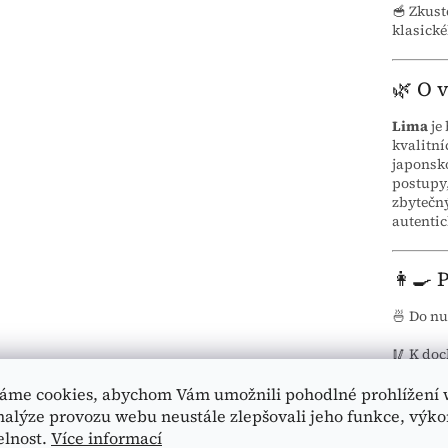
🥣 Zkust
klasické
🌿 O 
Lima
je 
kvalitn
japonsko
postupy,
zbytečný
autentic
👩‍🍳 
🍜 Do n
🥢 K doc
🥟 Do ma
áme cookies, abychom Vám umožnili pohodlné prohlížení 
nalýze provozu webu neustále zlepšovali jeho funkce, výko
🥗 Do sa
elnost.
Více informací