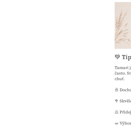
💚 Ti
Tamari j
často. S
chuť.
🍜 Dochu
🥦 Skvěl
🥟 Přide
🥗 Výbor