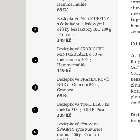
extr
Hammermühle
slun
89 Kč
rozm
Bezlepkové Mini MUFFINY
kapr
s čokoládou a lískovými
benz
oříšky bez laktózy BIO 200 g
země
- Celiane
149 Kč
INC
Bezlepkové SKOŘICOVÉ
MINI CEREÁLIE o 30 %
Zea 
méně cukru 300 g -
Buty
Hammermühle
Oil*
119 Kč
Citr
Benz
Bezlepkové BRAMBOROVÉ
(Sun
NOKY - Gnocchi 500 g -
Granoro
Rosm
69 Kč
(Sun
Oxid
Bezlepková TORTILLA 6 ks
měkká 216 g - Old El Paso
Dist
139 Kč
info
Bezlepkové těstoviny
ŠPAGETY rýže kukuřice
quinoa 400 g - Granoro