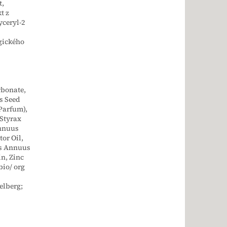
t,
t z
yceryl-2
ogického
rbonate,
s Seed
(Parfum),
 Styrax
Annuus
or Oil,
us Annuus
in, Zinc
bio/ org
elberg;