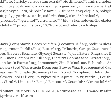
akt* bio, éterický benzoe siam extrakt* bio ,limonen**, zink ricinoleá
ečnicový vosk, mimózový vosk, hydrogenovaný ricinový olej, extrak
arýnových listů, přírodní vitamin E, slunečnicový olej* bio, polygl
át, polyglycerin-3, lecitin, oxid zinečnatý, citral**, linalool**,
ylbenzoát**, geraniol**, citronellol** * bio = z kontrolovaného ekol
dělství ** přírodní složky 100% přírodních éterických olejů
I
Mays (Corn) Starch, Cocos Nucifera (Coconut) Oil* org, Sodium Bica
rospermum Parkii (Shea) Butter* org, Trilaurin, Carapa Guaianensi
 org, Glyceryl Behenate, Glyceryl Stearate, Jojoba Esters, Fragrance 
us Limon (Lemon) Peel Oil* org, Dipteryx Odorata Seed Extract* org,
oin Resin Extract* org, Limonene**, Zinc Ricinoleate, Helianthus 
flower) Seed Wax, Acacia Decurrens Flower Wax, Hydrogenated Cast
arinus Officinalis (Rosemary) Leaf Extract, Tocopherol, Helianth
flower) Seed Oil* org, Polyglyceryl-2 Caprate, Polyglycerin-3, Lecith
e, Citral**, Linalool**, Benzyl Benzoate**, Geraniol**, Citronellol** * 
ributor:
PRIMAVERA LIFE GMBH, Naturparadies 1, D-87466 Oy-Mitt
@primaveralife.com