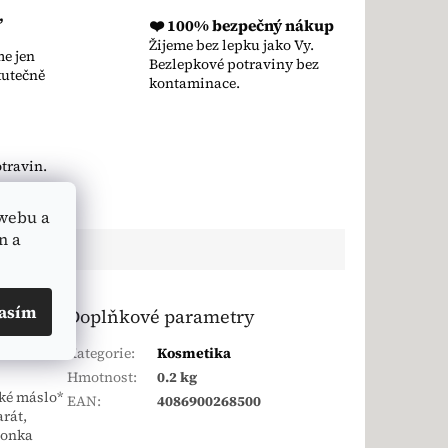
,
❤️ 100% bezpečný nákup
Žijeme bez lepku jako Vy.
e jen
Bezlepkové potraviny bez
kutečně
kontaminace.
travin.
webu a
n a
asím
Doplňkové parametry
Kategorie
:
Kosmetika
Hmotnost
:
0.2 kg
ké máslo*
EAN
:
4086900268500
arát,
 tonka