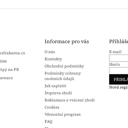
Informace pro vás
Přihláš
O nás
E-mail
celiakarna.cz
Kontakty
0244
Heslo
Obchodní podmínky
tipy na FB
Podmínky ochrany
karnacz
osobních údajů
PŘIHLÁ
Jak zaplatit
Nová regi
Doprava zboží
Reklamace a vrácení zboží
Cookies
Věrnostní program
FAQ