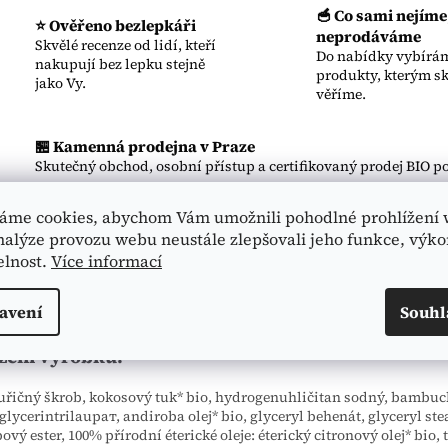
🥣 Co sami nejíme
⭐ Ověřeno bezlepkáři
neprodáváme
Skvělé recenze od lidí, kteří
Do nabídky vybírám
nakupují bez lepku stejně
produkty, kterým s
jako Vy.
věříme.
🏪 Kamenná prodejna v Praze
Skutečný obchod, osobní přístup a certifikovaný prodej BIO po
áme cookies, abychom Vám umožnili pohodlné prohlížení 
nalýze provozu webu neustále zlepšovali jeho funkce, výko
is
Podobné (2)
Hodnocení (1)
elnost.
Více informací
avení
Souhl
ailní popis produktu
žení výrobku:
řičný škrob, kokosový tuk* bio, hydrogenuhličitan sodný, bambuc
 glycerintrilauрат, andiroba olej* bio, glyceryl behenát, glyceryl ste
bový ester, 100% přírodní éterické oleje: éterický citronový olej* bio,