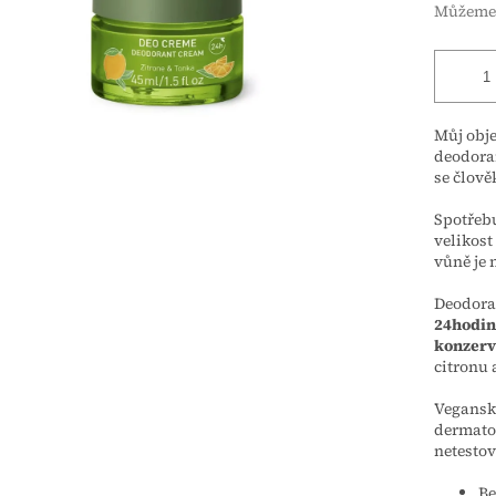
Můžeme 
Můj obje
deodoran
se člově
Spotřeb
velikost
vůně je
Deodora
24hodin
konzerv
citronu 
Veganské
dermatol
netestov
Be