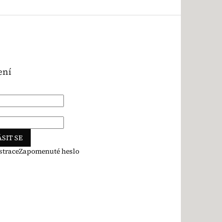
ení
SIT SE
strace
Zapomenuté heslo