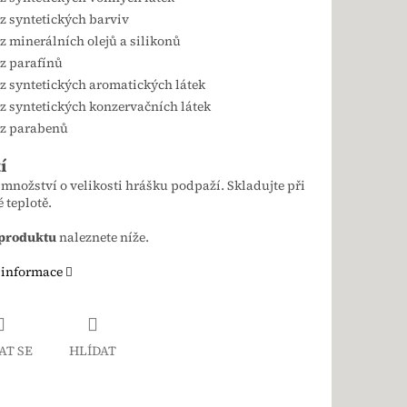
z syntetických barviv
z minerálních olejů a silikonů
z parafínů
z syntetických aromatických látek
z syntetických konzervačních látek
z parabenů
í
množství o velikosti hrášku podpaží. Skladujte při
 teplotě.
 produktu
naleznete níže.
 informace
AT SE
HLÍDAT