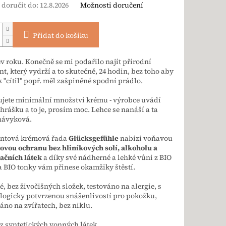
doručit do:
12.8.2026
Možnosti doručení
Přidat do košíku
v roku. Konečně se mi podařilo najít přírodní
t, který vydrží a to skutečně, 24 hodin, bez toho aby
k "cítil" popř. měl zašpiněné spodní prádlo.
ujete minimální množství krému - výrobce uvádí
 hrášku a to je, prosím moc. Lehce se nanáší a ta
 návyková.
ntová krémová řada
Glücksgefühle
nabízí voňavou
ovou ochranu bez hliníkových solí, alkoholu a
ačních látek
a díky své nádherné a lehké vůni z BIO
a BIO tonky vám přinese okamžiky štěstí.
, bez živočišných složek, testováno na alergie, s
ogicky potvrzenou snášenlivostí pro pokožku,
áno na zvířatech, bez niklu.
z syntetických vonných látek