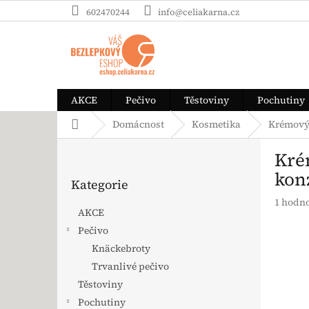
Přejít na obsah
602470244
info@celiakarna.cz
AKCE
Pečivo
Těstoviny
Pochutiny
Domů
Domácnost
Kosmetika
Krémový 
Postranní panel
Kré
Přeskočit kategorie
kon
Kategorie
Průměrn
1 hodn
AKCE
Pečivo
Knäckebroty
Trvanlivé pečivo
Těstoviny
Pochutiny