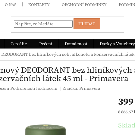
O NÁS
KONTAKTY
OBCHODNÍ PODMÍNKY
PODMÍN
HLEDAT
Cereálie
Pečení
Domácnost
Dárky a Vouchery
DEODORANT bez hliníkových solí, alkoholu a konzervačních látek 
mový DEODORANT bez hliníkových so
zervačních látek 45 ml - Primavera
é hodnocení produktu je 5,0 z 5 hvězdiček.
ocení
Podrobnosti hodnocení
Značka:
Primavera
399
Měrná c
8 866,67 K
Skla