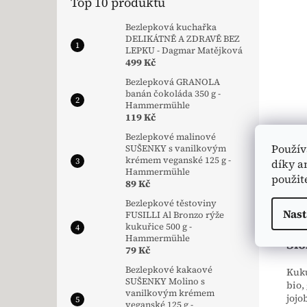
Top 10 produktů
Bezlepková kuchařka
DELIKÁTNĚ A ZDRAVĚ BEZ
LEPKU - Dagmar Matějková
499 Kč
Bezlepková GRANOLA
banán čokoláda 350 g -
Hammermühle
119 Kč
Bezlepkové malinové
Použív
SUŠENKY s vanilkovým
krémem veganské 125 g -
díky a
Pop
Hammermühle
použit
89 Kč
Bezlepkové těstoviny
Nast
Det
FUSILLI Al Bronzo rýže
kukuřice 500 g -
Hammermühle
Slo
79 Kč
Bezlepkové kakaové
Kuku
SUŠENKY Molino s
bio,
vanilkovým krémem
jojo
veganské 125 g -