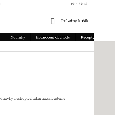
KY OCHRANY OSOBNÍCH ÚDAJŮ
JAK ZAPLATIT
Přihlášení
DOPRAVA Z
NÁKUPNÍ KOŠÍK
Prázdný košík
Novinky
Hodnocení obchodu
Recepty
ednávky z eshop.celiakarna.cz budeme