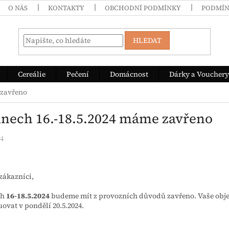
O NÁS
KONTAKTY
OBCHODNÍ PODMÍNKY
PODMÍN
HLEDAT
Cereálie
Pečení
Domácnost
Dárky a Vouchery
 zavřeno
dnech 16.-18.5.2024 máme zavřeno
24
zákazníci,
ch
16-18.5.2024
budeme mít z provozních důvodů zavřeno. Vaše obj
uovat v pondělí 20.5.2024.