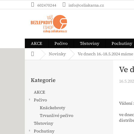
Přejít na obsah
602470244
info@celiakarna.cz
AKCE
Pečivo
Těstoviny
Pochutiny
Domů
Novinky
Ve dnech 16.-18.5.2024 máme
Postranní panel
Ve 
Přeskočit kategorie
Kategorie
16.5.20
AKCE
Pečivo
Vážení 
Knäckebroty
ve dne
Trvanlivé pečivo
distrib
Těstoviny
Pochutiny