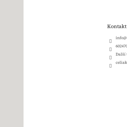
Kontakt
info
@
60247
Další 
celia