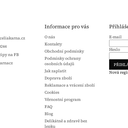
Informace pro vás
Přihláš
O nás
E-mail
celiakarna.cz
Kontakty
0244
Heslo
Obchodní podmínky
tipy na FB
Podmínky ochrany
karnacz
osobních údajů
PŘIHLÁ
Jak zaplatit
Nová regi
Doprava zboží
Reklamace a vrácení zboží
Cookies
Věrnostní program
FAQ
Blog
Delikátně a zdravě bez
lepku