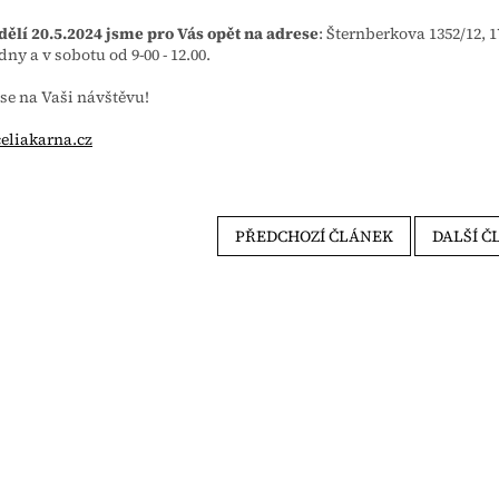
ělí 20.5.2024 jsme pro Vás opět na adrese
: Šternberkova 1352/12, 1
dny a v sobotu od 9-00 - 12.00.
se na Vaši návštěvu!
eliakarna.cz
PŘEDCHOZÍ ČLÁNEK
DALŠÍ Č