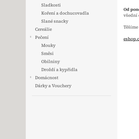
Sladkosti
Od pond
Koření a dochucovadla
všední 
Slané snacky
Těšíme 
Cereálie
Pečení
eshop.c
Mouky
Směsi
Obilniny
Droždí a kypřidla
Domácnost
Dárky a Vouchery