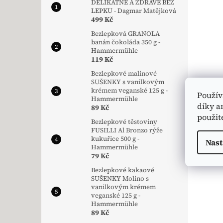
DELIKÁTNĚ A ZDRAVĚ BEZ
LEPKU - Dagmar Matějková
499 Kč
Bezlepková GRANOLA
banán čokoláda 350 g -
Hammermühle
119 Kč
Bezlepkové malinové
SUŠENKY s vanilkovým
krémem veganské 125 g -
Použív
Hammermühle
díky a
89 Kč
použit
Bezlepkové těstoviny
FUSILLI Al Bronzo rýže
kukuřice 500 g -
Nast
Hammermühle
79 Kč
Bezlepkové kakaové
SUŠENKY Molino s
vanilkovým krémem
veganské 125 g -
Hammermühle
89 Kč