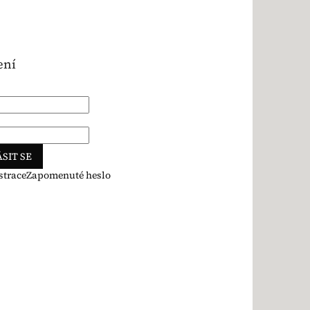
ení
SIT SE
strace
Zapomenuté heslo