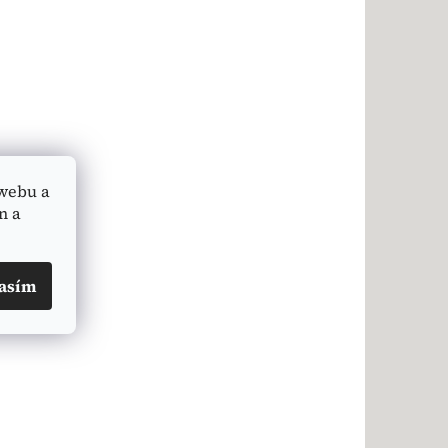
webu a
n a
asím