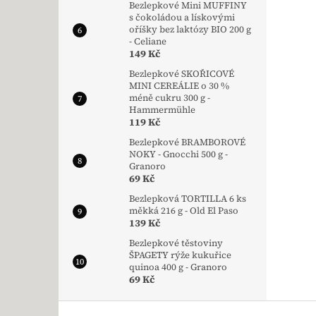
Bezlepkové Mini MUFFINY
s čokoládou a lískovými
oříšky bez laktózy BIO 200 g
- Celiane
149 Kč
Bezlepkové SKOŘICOVÉ
MINI CEREÁLIE o 30 %
méně cukru 300 g -
Hammermühle
119 Kč
Bezlepkové BRAMBOROVÉ
NOKY - Gnocchi 500 g -
Granoro
69 Kč
Bezlepková TORTILLA 6 ks
měkká 216 g - Old El Paso
139 Kč
Bezlepkové těstoviny
ŠPAGETY rýže kukuřice
quinoa 400 g - Granoro
69 Kč
Zápatí