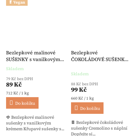
🥬 Vegan
Bezlepkové malinové
Bezlepkové
SUŠENKY s vanilkovým
ČOKOLÁDOVÉ SUŠENKY
krémem veganské 125 g -
Cremolino s náplní 150 g -
Skladem
Průměrné hodnocení produktu je 5,0 z 5 hvězdiček.
Hammermühle
Hammermühle
Skladem
79 Kč bez DPH
89 Kč
88 Kč bez DPH
99 Kč
Měrná cena:
712 Kč / 1 kg
Měrná cena:
660 Kč / 1 kg
Do košíku
Do košíku
🍓 Bezlepkové malinové
🍫 Bezlepkové čokoládové
sušenky s vanilkovým
sušenky Cremolino s náplní
krémem Křupavé sušenky s...
Dopřejte si...