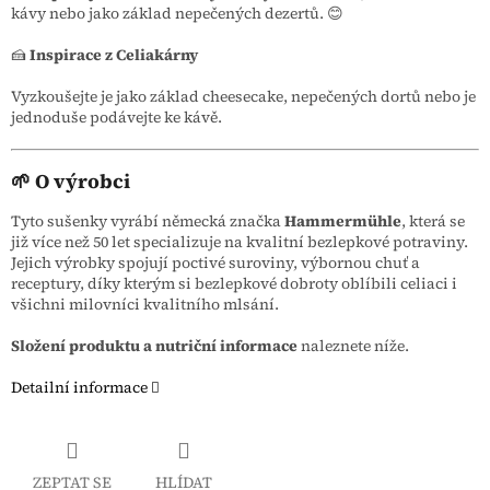
kávy nebo jako základ nepečených dezertů. 😊
🍰
Inspirace z Celiakárny
Vyzkoušejte je jako základ cheesecake, nepečených dortů nebo je
jednoduše podávejte ke kávě.
🌱 O výrobci
Tyto sušenky vyrábí německá značka
Hammermühle
, která se
již více než 50 let specializuje na kvalitní bezlepkové potraviny.
Jejich výrobky spojují poctivé suroviny, výbornou chuť a
receptury, díky kterým si bezlepkové dobroty oblíbili celiaci i
všichni milovníci kvalitního mlsání.
Složení produktu a nutriční informace
naleznete níže.
Detailní informace
ZEPTAT SE
HLÍDAT