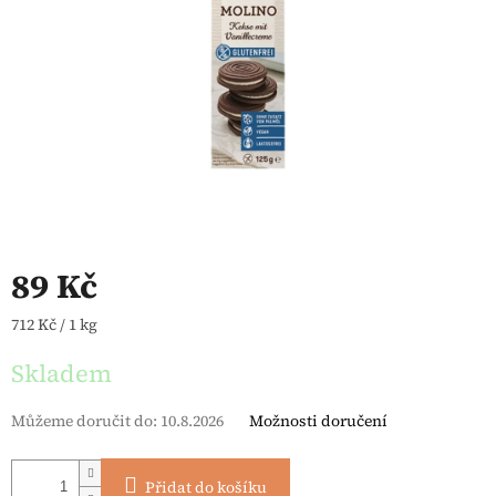
89 Kč
Měrná cena:
712 Kč / 1 kg
Skladem
Můžeme doručit do:
10.8.2026
Možnosti doručení
Přidat do košíku