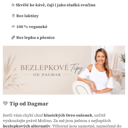
☕
Skvělé ke kávě, čaji i jako sladká svačina
🥛
Bez laktózy
🌱
100 % veganské
🌾
Bez lepku a pšenice
💚
Tip od Dagmar
Jestli vám chybí chuť
klasických Oreo sušenek
, určitě
vyzkoušejte právě Molino. Za mě jsou jednou z nejlepších
bezlepkových alternativ
. Výborné jsou samotné, namočené do