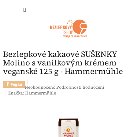
Přejít na obsah
NÁKUP
Bezlepkové kakaové SUŠENKY
Molino s vanilkovým krémem
veganské 125 g - Hammermühle
🥬 Vegan
Průměrné hodnocení produktu je 0,0 z 5 hvězdiček.
Neohodnoceno
Podrobnosti hodnocení
Značka:
Hammermühle