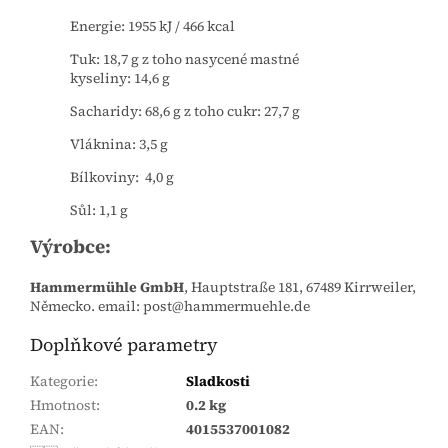
Energie:
1955 kJ / 466 kcal
Tuk:
18,7 g
z toho nasycené mastné
kyseliny:
14,6 g
Sacharidy:
68,6 g
z toho cukr:
27,7 g
Vláknina:
3,5 g
Bílkoviny:
4,0 g
Sůl:
1,1 g
Výrobce:
Hammermühle GmbH
, Hauptstraße 181, 67489 Kirrweiler,
Německo. email: post@hammermuehle.de
Doplňkové parametry
Kategorie
:
Sladkosti
Hmotnost
:
0.2 kg
EAN
:
4015537001082