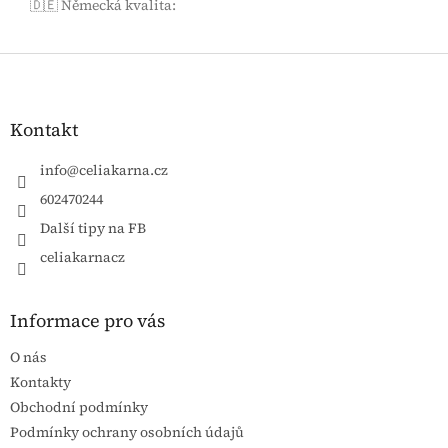
🇩🇪 Německá kvalita
:
Zápatí
Kontakt
info
@
celiakarna.cz
602470244
Další tipy na FB
celiakarnacz
Informace pro vás
O nás
Kontakty
Obchodní podmínky
Podmínky ochrany osobních údajů