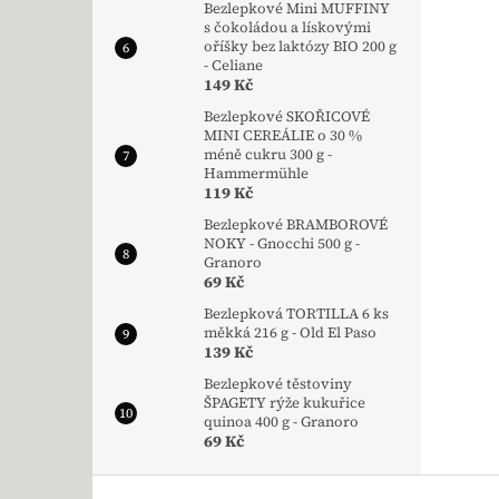
Bezlepkové Mini MUFFINY
s čokoládou a lískovými
oříšky bez laktózy BIO 200 g
- Celiane
149 Kč
Bezlepkové SKOŘICOVÉ
MINI CEREÁLIE o 30 %
méně cukru 300 g -
Hammermühle
119 Kč
Bezlepkové BRAMBOROVÉ
NOKY - Gnocchi 500 g -
Granoro
69 Kč
Bezlepková TORTILLA 6 ks
měkká 216 g - Old El Paso
139 Kč
Bezlepkové těstoviny
ŠPAGETY rýže kukuřice
quinoa 400 g - Granoro
69 Kč
Zápatí