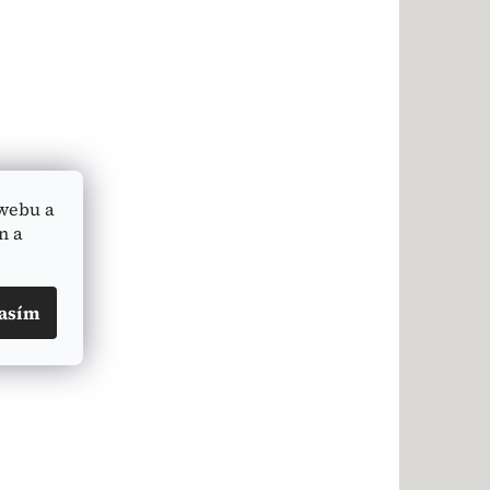
webu a
n a
asím