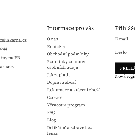
Informace pro vás
Přihláš
O nás
E-mail
celiakarna.cz
Kontakty
0244
Heslo
Obchodní podmínky
tipy na FB
Podmínky ochrany
karnacz
osobních údajů
PŘIHLÁ
Jak zaplatit
Nová regi
Doprava zboží
Reklamace a vrácení zboží
Cookies
Věrnostní program
FAQ
Blog
Delikátně a zdravě bez
lepku