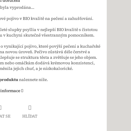
i doručení
 byla vyprodána…
vé pojivo v BIO kvalitě na pečení a zahušťování.
eté slupky psyllia v nejlepší BIO kvalitě s čistotou
ou v kuchyni skutečně všestranným pomocníkem.
 o vynikající pojivo, které povýší pečení a kuchařské
na novou úroveň. Pečivo zůstává déle čerstvé a
zlepšuje se struktura těsta a zvětšuje se jeho objem.
ům nebo omáčkám dodává krémovou konzistenci,
měnila jejich chuť, a je nízkokalorické.
 produktu
naleznete níže.
 informace
AT SE
HLÍDAT