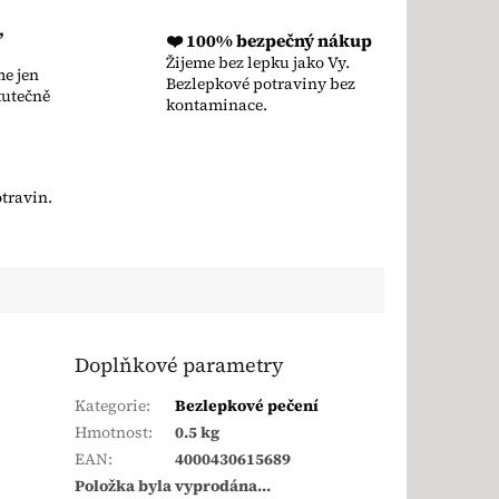
,
❤️ 100% bezpečný nákup
Žijeme bez lepku jako Vy.
e jen
Bezlepkové potraviny bez
kutečně
kontaminace.
travin.
Doplňkové parametry
Kategorie
:
Bezlepkové pečení
Hmotnost
:
0.5 kg
EAN
:
4000430615689
Položka byla vyprodána…