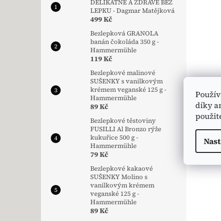
DELIKÁTNĚ A ZDRAVĚ BEZ
LEPKU - Dagmar Matějková
499 Kč
Bezlepková GRANOLA
banán čokoláda 350 g -
Hammermühle
119 Kč
Bezlepkové malinové
SUŠENKY s vanilkovým
krémem veganské 125 g -
Použív
Hammermühle
díky a
89 Kč
použit
Bezlepkové těstoviny
FUSILLI Al Bronzo rýže
kukuřice 500 g -
Nast
Hammermühle
79 Kč
Bezlepkové kakaové
SUŠENKY Molino s
vanilkovým krémem
veganské 125 g -
Hammermühle
89 Kč