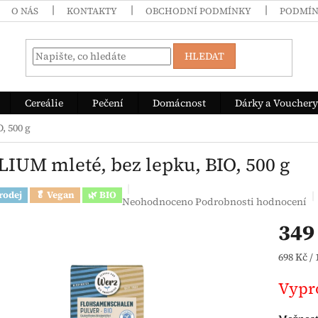
O NÁS
KONTAKTY
OBCHODNÍ PODMÍNKY
PODMÍN
HLEDAT
Cereálie
Pečení
Domácnost
Dárky a Vouchery
, 500 g
LIUM mleté, bez lepku, BIO, 500 g
rodej
🥬 Vegan
🌿 BIO
Průměrné hodnocení produktu je 0,0 z 5 h
Neohodnoceno
Podrobnosti hodnocení
349
Měrná c
698 Kč / 
Vypr