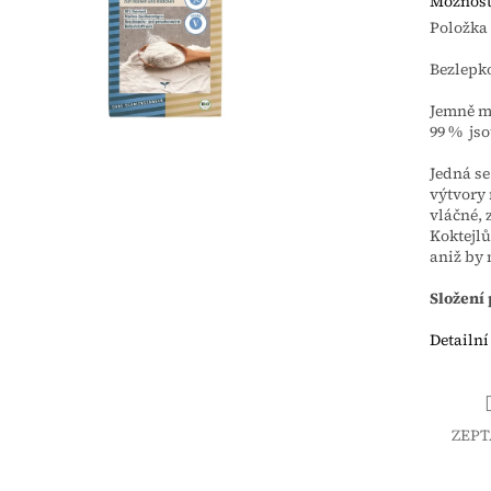
Možnost
Položka
Bezlepko
Jemně ml
99 % js
Jedná se
výtvory 
vláčné, 
Koktejl
aniž by 
Složení
Detailní
ZEPT