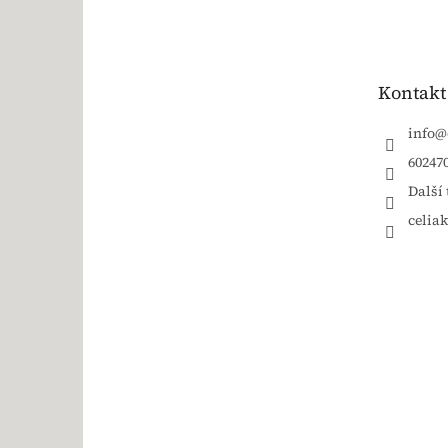
Kontakt
info
@
60247
Další 
celia