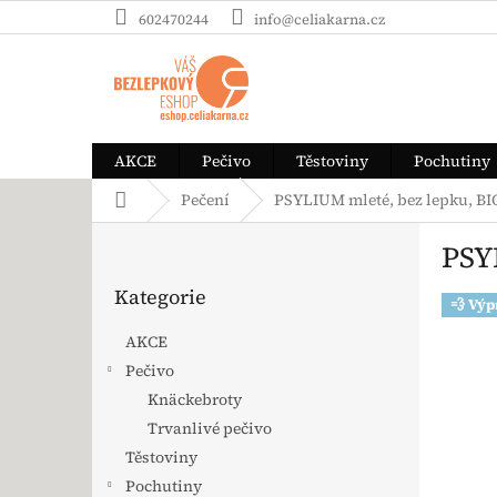
Přejít na obsah
602470244
info@celiakarna.cz
AKCE
Pečivo
Těstoviny
Pochutiny
Domů
Pečení
PSYLIUM mleté, bez lepku, BIO
Postranní panel
PSY
Přeskočit kategorie
Kategorie
💨 Výp
AKCE
Pečivo
Knäckebroty
Trvanlivé pečivo
Těstoviny
Pochutiny