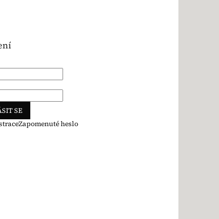
ení
SIT SE
strace
Zapomenuté heslo