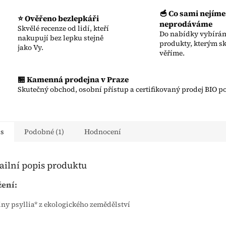
🥣 Co sami nejíme
⭐ Ověřeno bezlepkáři
neprodáváme
Skvělé recenze od lidí, kteří
Do nabídky vybírám
nakupují bez lepku stejně
produkty, kterým s
jako Vy.
věříme.
🏪 Kamenná prodejna v Praze
Skutečný obchod, osobní přístup a certifikovaný prodej BIO po
is
Podobné (1)
Hodnocení
ailní popis produktu
žení:
ny psyllia* z ekologického zemědělství