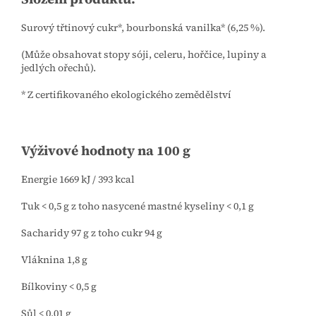
Surový třtinový cukr*, bourbonská vanilka* (6,25 %).
(Může obsahovat stopy sóji, celeru, hořčice, lupiny a
jedlých ořechů).
* Z certifikovaného ekologického zemědělství
Výživové hodnoty na 100 g
Energie 1669 kJ / 393 kcal
Tuk < 0,5 g z toho nasycené mastné kyseliny < 0,1 g
Sacharidy 97 g z toho cukr 94 g
Vláknina 1,8 g
Bílkoviny < 0,5 g
Sůl < 0,01 g