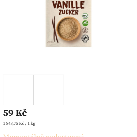
59 Kč
Měrná cena:
1 843,75 Kč / 1 kg
Momentálně nedostupné