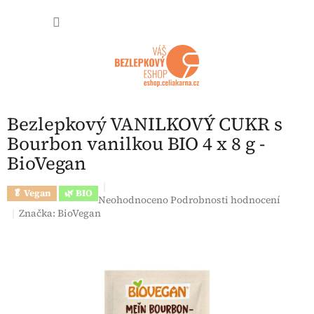
Přejít na obsah
NÁKUP
Bezlepkový VANILKOVÝ CUKR s
Bourbon vanilkou BIO 4 x 8 g -
BioVegan
🥬 Vegan
🌿 BIO
Průměrné hodnocení produktu je 0,0 z 5 hvězdi
Neohodnoceno
Podrobnosti hodnocení
Značka:
BioVegan