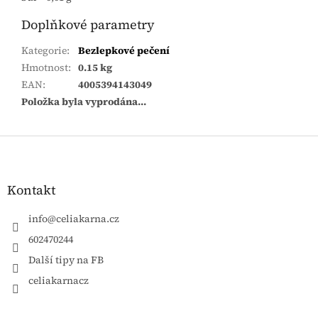
Doplňkové parametry
Kategorie
:
Bezlepkové pečení
Hmotnost
:
0.15 kg
EAN
:
4005394143049
Položka byla vyprodána…
Zápatí
Kontakt
info
@
celiakarna.cz
602470244
Další tipy na FB
celiakarnacz