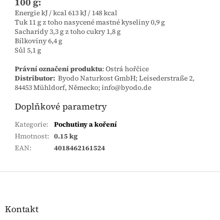
100 g:
Energie kJ / kcal 613 kJ / 148 kcal
Tuk 11 g z toho nasycené mastné kyseliny 0,9 g
Sacharidy 3,3 g z toho cukry 1,8 g
Bílkoviny 6,4 g
Sůl 5,1 g
Právní označení produktu
: Ostrá hořčice
Distributor:
Byodo Naturkost GmbH; Leisederstraße 2,
84453 Mühldorf, Německo; info@byodo.de
Doplňkové parametry
Kategorie
:
Pochutiny a koření
Hmotnost
:
0.15 kg
EAN
:
4018462161524
Zápatí
Kontakt