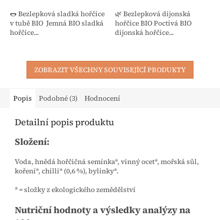
🌭 Bezlepková sladká hořčice
🌿 Bezlepková dijonská
v tubě BIO Jemná BIO sladká
hořčice BIO Poctivá BIO
hořčice...
dijonská hořčice...
ZOBRAZIT VŠECHNY SOUVISEJÍCÍ PRODUKTY
Popis
Podobné (3)
Hodnocení
Detailní popis produktu
Složení:
Voda, hnědá hořčičná semínka*, vinný ocet*, mořská sůl,
koření*, chilli* (0,6 %), bylinky*.
* = složky z ekologického zemědělství
Nutriční hodnoty a výsledky analýzy na