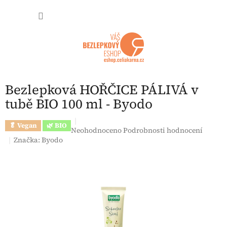
Přejít na obsah
NÁKUP
Bezlepková HOŘČICE PÁLIVÁ v
tubě BIO 100 ml - Byodo
🥬 Vegan
🌿 BIO
Průměrné hodnocení produktu je 0,0 z 5 hvězdi
Neohodnoceno
Podrobnosti hodnocení
Značka:
Byodo