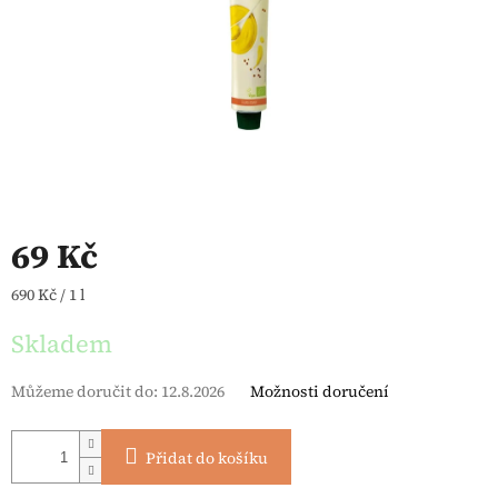
69 Kč
Měrná cena:
690 Kč / 1 l
Skladem
Můžeme doručit do:
12.8.2026
Možnosti doručení
Přidat do košíku