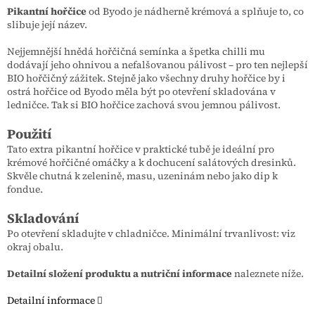
Pikantní hořčice
od Byodo je nádherně krémová a splňuje to, co
slibuje její název.
Nejjemnější hnědá hořčičná semínka a špetka chilli mu
dodávají jeho ohnivou a nefalšovanou pálivost – pro ten nejlepší
BIO hořčičný zážitek. Stejně jako všechny druhy hořčice by i
ostrá hořčice od Byodo měla být po otevření skladována v
ledničce. Tak si BIO hořčice zachová svou jemnou pálivost.
Použití
Tato extra pikantní hořčice v praktické tubě je ideální pro
krémové hořčičné omáčky a k dochucení salátových dresinků.
Skvěle chutná k zelenině, masu, uzeninám nebo jako dip k
fondue.
Skladování
Po otevření skladujte v chladničce. Minimální trvanlivost: viz
okraj obalu.
Detailní složení produktu a nutriční informace
naleznete níže.
Detailní informace