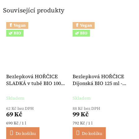
Související produkty
🥬 Vegan
🥬 Vegan
🌿 BIO
🌿 BIO
Bezlepková HOŘČICE
Bezlepková HOŘČICE
SLADKÁ v tubě BIO 100
Dijonská BIO 125 ml -
ml - Byodo
Byodo
Skladem
Skladem
62 Kč bez DPH
88 Kč bez DPH
69 Kč
99 Kč
Měrná cena:
Měrná cena:
690 Kč / 1 l
792 Kč / 1 l
Do košíku
Do košíku