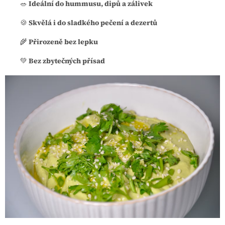
🥗
Ideální do hummusu, dipů a zálivek
🍪
Skvělá i do sladkého pečení a dezertů
🌾
Přirozeně bez lepku
💚
Bez zbytečných přísad