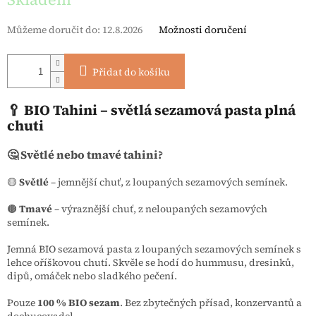
Můžeme doručit do:
12.8.2026
Možnosti doručení
Přidat do košíku
🥄 BIO Tahini – světlá sezamová pasta plná
chuti
🤔 Světlé nebo tmavé tahini?
🟡
Světlé
– jemnější chuť, z loupaných sezamových semínek.
🟤
Tmavé
– výraznější chuť, z neloupaných sezamových
semínek.
Jemná BIO sezamová pasta z loupaných sezamových semínek s
lehce oříškovou chutí. Skvěle se hodí do hummusu, dresinků,
dipů, omáček nebo sladkého pečení.
Pouze
100 % BIO sezam
. Bez zbytečných přísad, konzervantů a