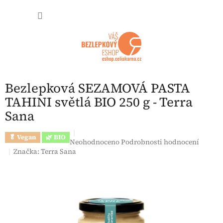
Přejít na obsah
NÁKUP
Bezlepková SEZAMOVÁ PASTA
TAHINI světlá BIO 250 g - Terra
Sana
🥬 Vegan
🌿 BIO
Průměrné hodnocení produktu je 0,0 z 5 hvězdi
Neohodnoceno
Podrobnosti hodnocení
Značka:
Terra Sana