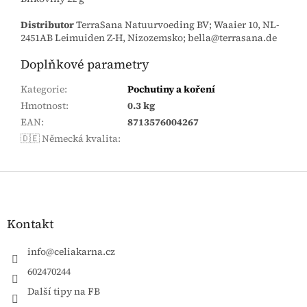
Distributor
TerraSana Natuurvoeding BV; Waaier 10, NL-
2451AB Leimuiden Z-H, Nizozemsko; bella@terrasana.de
Doplňkové parametry
Kategorie
:
Pochutiny a koření
Hmotnost
:
0.3 kg
EAN
:
8713576004267
🇩🇪 Německá kvalita
:
Zápatí
Kontakt
info
@
celiakarna.cz
602470244
Další tipy na FB