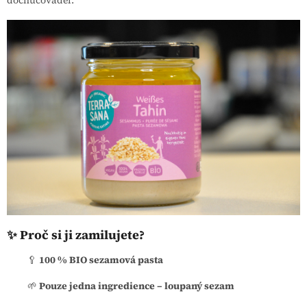
dochucovadel.
✨ Proč si ji zamilujete?
🥄
100 % BIO sezamová pasta
🌱
Pouze jedna ingredience – loupaný sezam