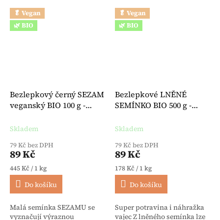
🥬 Vegan
🥬 Vegan
🌿 BIO
🌿 BIO
Bezlepkový černý SEZAM
Bezlepkové LNĚNÉ
veganský BIO 100 g -
SEMÍNKO BIO 500 g -
Davert
Davert
Skladem
Skladem
79 Kč bez DPH
79 Kč bez DPH
89 Kč
89 Kč
Měrná cena:
Měrná cena:
445 Kč / 1 kg
178 Kč / 1 kg
Do košíku
Do košíku
Malá semínka SEZAMU se
Super potravina i náhražka
vyznačují výraznou
vajec Z lněného semínka lze