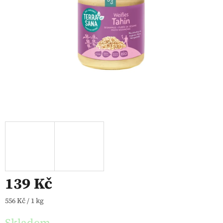
139 Kč
Měrná cena:
556 Kč / 1 kg
Skladem