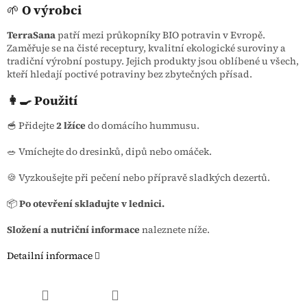
🌱
O výrobci
TerraSana
patří mezi průkopníky BIO potravin v Evropě.
Zaměřuje se na čisté receptury, kvalitní ekologické suroviny a
tradiční výrobní postupy. Jejich produkty jsou oblíbené u všech,
kteří hledají poctivé potraviny bez zbytečných přísad.
👩‍🍳 Použití
🥣 Přidejte
2 lžíce
do domácího hummusu.
🥗 Vmíchejte do dresinků, dipů nebo omáček.
🍪 Vyzkoušejte při pečení nebo přípravě sladkých dezertů.
📦
Po otevření skladujte v lednici.
Složení a nutriční informace
naleznete níže.
Detailní informace