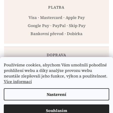
PLATBA
Visa · Mastercard · Apple Pay
Google Pay · PayPal · Skip Pay
Bankovní převod · Dobírka
DOPRAVA
Používáme cookies, abychom Vám umožnili pohodlné
Zásilkovna · PPL · Osobní odběr Praha
prohlížení webu a díky analýze provozu webu
neustále zlepšovali jeho funkce, výkon a použitelnost.
Více informací
Vytvořil Shoptet
Nastavení
Copyright 2026
eshop.celiakarna.cz
. Všechna práva
Souhlasím
vyhrazena.