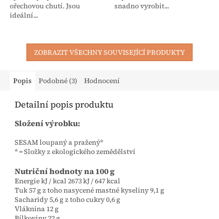
ořechovou chutí. Jsou
snadno vyrobit...
ideální...
ZOBRAZIT VŠECHNY SOUVISEJÍCÍ PRODUKTY
Popis
Podobné (3)
Hodnocení
Detailní popis produktu
Složení výrobku:
SESAM loupaný a pražený*
* = Složky z ekologického zemědělství
Nutriční hodnoty na 100 g
Energie kJ / kcal 2673 kJ / 647 kcal
Tuk 57 g z toho nasycené mastné kyseliny 9,1 g
Sacharidy 5,6 g z toho cukry 0,6 g
Vláknina 12 g
Bílkoviny 22 g