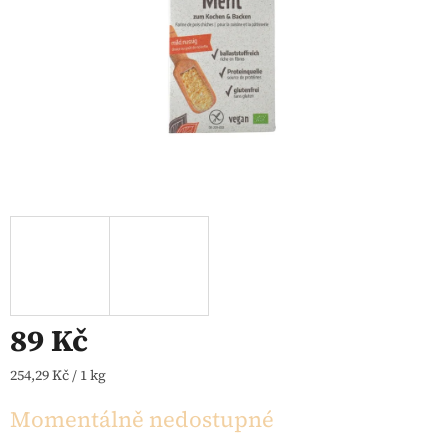
89 Kč
Měrná cena:
254,29 Kč / 1 kg
Momentálně nedostupné