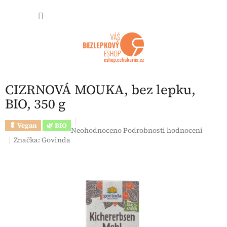
Přejít na obsah
NÁKUP
CIZRNOVÁ MOUKA, bez lepku,
BIO, 350 g
🥬 Vegan
🌿 BIO
Průměrné hodnocení produktu je 0,0 z 5 hvězdi
Neohodnoceno
Podrobnosti hodnocení
Značka:
Govinda