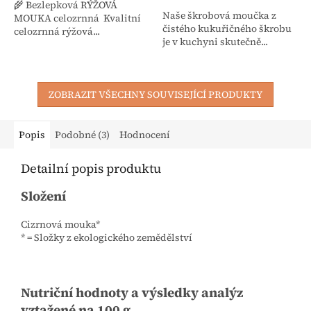
🌾 Bezlepková RÝŽOVÁ
Naše škrobová moučka z
MOUKA celozrnná Kvalitní
čistého kukuřičného škrobu
celozrnná rýžová...
je v kuchyni skutečně...
ZOBRAZIT VŠECHNY SOUVISEJÍCÍ PRODUKTY
Popis
Podobné (3)
Hodnocení
Detailní popis produktu
Složení
Cizrnová mouka*
* = Složky z ekologického zemědělství
Nutriční hodnoty a výsledky analýz
vztažené na 100 g