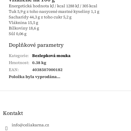
Energetická hodnota kJ / kcal 1288 kJ / 305 kcal
Tuk 5,9 g z toho nasycené mastné kyseliny 1,1 g
Sacharidy 44,3 g z toho cukr 5,2 g
Vláknina 15,5 g
Bílkoviny 18,6 g
Sůl 0,06 g
Doplňkové parametry
Kategorie
:
Bezlepková mouka
Hmotnost
:
0.38 kg
EAN
:
4038507000182
Položka byla vyprodána…
Zápatí
Kontakt
info
@
celiakarna.cz