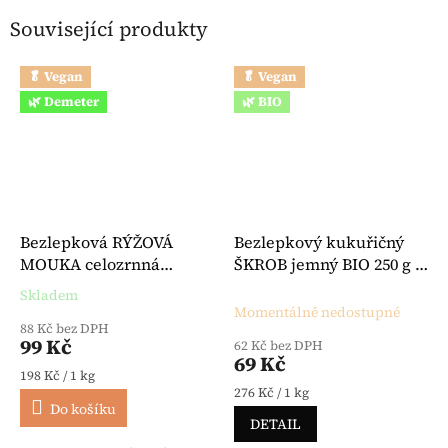
Související produkty
🥬 Vegan
🥬 Vegan
🌿 Demeter
🌿 BIO
Bezlepková RÝŽOVÁ
Bezlepkový kukuřičný
MOUKA celozrnná
ŠKROB jemný BIO 250 g -
Demeter BIO 500 g -
Bauck
Skladem
Průměrné hodnocení produktu je 5,0 z 5 hvězdiček.
Bauck
Momentálně nedostupné
88 Kč bez DPH
99 Kč
62 Kč bez DPH
69 Kč
Měrná cena:
198 Kč / 1 kg
Měrná cena:
276 Kč / 1 kg
Do košíku
DETAIL