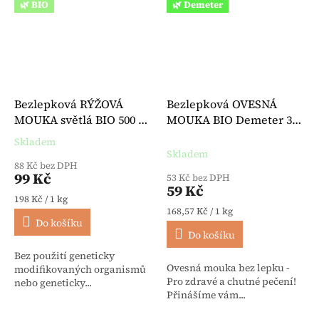
🌿 BIO
🌿 Demeter
Bezlepková RÝŽOVÁ
Bezlepková OVESNÁ
MOUKA světlá BIO 500 g -
MOUKA BIO Demeter 350
Bauck
g - Spielberger
Skladem
Průměrné hodnocení produktu je 5,0 z 5 hvězdiček.
Skladem
88 Kč bez DPH
99 Kč
53 Kč bez DPH
59 Kč
Měrná cena:
198 Kč / 1 kg
Měrná cena:
168,57 Kč / 1 kg
Do košíku
Do košíku
Bez použití geneticky
Ovesná mouka bez lepku -
modifikovaných organismů
Pro zdravé a chutné pečení!
nebo geneticky...
Přinášíme vám...