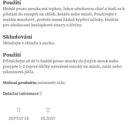
Použití
Hnědé proso mouka má trpkou, lehce ořechovou chuť a hodí se k
přidání do receptů na chléb, koláče nebo müsli. Používejte v
malém množství, protože nemá žádné kypřicí účinky. Ideální
pro obohacení bezlepkové stravy o živiny.
Skladování
Skladujte v chladu a suchu.
Použití
Přimíchejte až 20 % hnědé proso mouky do jiných mouk nebo
posypte 1–2 čajové lžičky nevařené mouky na müsli, salát nebo
zeleninová jídla.
Složení produktu
naleznete níže.
Detailní informace
ZEPTAT SE
HLÍDAT