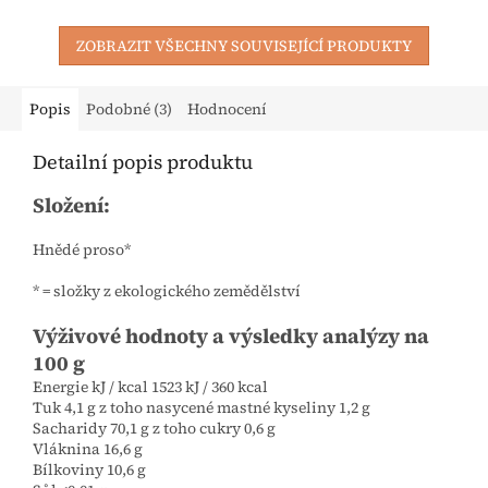
ZOBRAZIT VŠECHNY SOUVISEJÍCÍ PRODUKTY
Popis
Podobné (3)
Hodnocení
Detailní popis produktu
Složení:
Hnědé proso*
* = složky z ekologického zemědělství
Výživové hodnoty a výsledky analýzy na
100 g
Energie kJ / kcal 1523 kJ / 360 kcal
Tuk 4,1 g z toho nasycené mastné kyseliny 1,2 g
Sacharidy 70,1 g z toho cukry 0,6 g
Vláknina 16,6 g
Bílkoviny 10,6 g