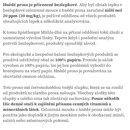
Hnědé proso je přirozeně bezlepkové
. Aby byl obsah lepku v
bezlepkové celozrnné mouce z hnědé prosa zaručeně
nižší než
20 ppm (20 mg/kg),
je pečlivě oddělena od všech produktů
obsahujících lepek a několikrát analyzována.
K tomu Spielberger Mühle dbá na přísné oddělení toků zboží a
samostatné výrobní linky. Teprve když i poslední analýza
potvrdí bezlepkovost, produkty opouštějí závod.
Pro ekologické a bezpečné balení bezlepkových produktů se
používá udržitelný obal ze
100% papíru.
Protože je sáček
vyroben ze 100% papíru, lze jej bez problémů vyhodit do
kontejneru na starý papír. Hnědé proso je považována za
obzvláště cennou obilninu.
Toto proso má červenohnědou vnější slupku, která se na rozdíl
od produktů ze zlatého prosa neloupe. Všechny složky této
slupky a celého zrna tak zůstávají zachovány.
Pouze několik
lžic denně stačí k zajištění přísunu cenných vitamínů a
minerálních látek
. Celozrnná mouka z hnědé prosa může být
použita jako doplněk k jiným moukám nebo k obohacení müsli,
salátů nebo zeleninových pokrmů.