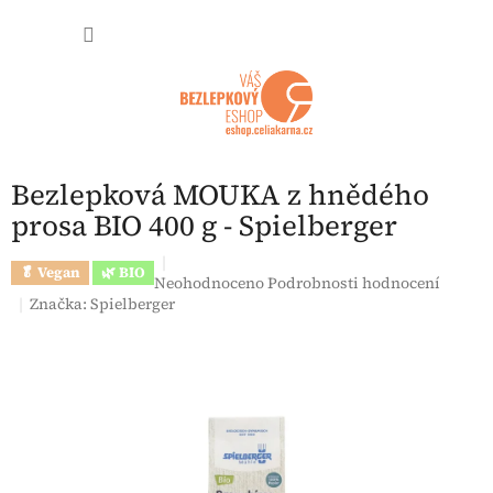
Přejít na obsah
NÁKUP
Bezlepková MOUKA z hnědého
prosa BIO 400 g - Spielberger
🥬 Vegan
🌿 BIO
Průměrné hodnocení produktu je 0,0 z 5 hvězdi
Neohodnoceno
Podrobnosti hodnocení
Značka:
Spielberger