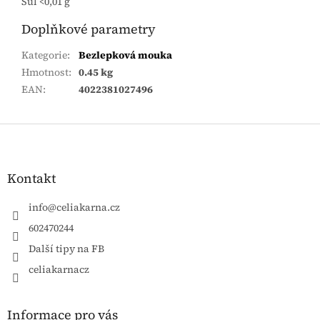
Sůl <0,01 g
Doplňkové parametry
Kategorie
:
Bezlepková mouka
Hmotnost
:
0.45 kg
EAN
:
4022381027496
Zápatí
Kontakt
info
@
celiakarna.cz
602470244
Další tipy na FB
celiakarnacz
Informace pro vás