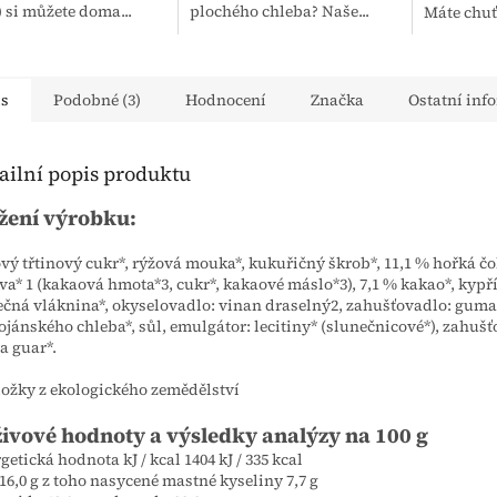
 si můžete doma...
plochého chleba? Naše...
Máte chuť 
is
Podobné (3)
Hodnocení
Značka
Ostatní inf
ailní popis produktu
žení výrobku:
vý třtinový cukr*, rýžová mouka*, kukuřičný škrob*, 11,1 % hořká č
va* 1 (kakaová hmota*3, cukr*, kakaové máslo*3), 7,1 % kakao*, kypří
ečná vláknina*, okyselovadlo: vinan draselný2, zahušťovadlo: guma
ojánského chleba*, sůl, emulgátor: lecitiny* (slunečnicové*), zahušť
 guar*.
složky z ekologického zemědělství
ivové hodnoty a výsledky analýzy na 100 g
getická hodnota kJ / kcal 1404 kJ / 335 kcal
16,0 g z toho nasycené mastné kyseliny 7,7 g