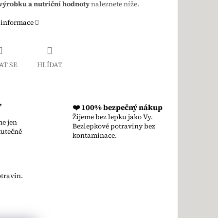
výrobku a nutriční hodnoty
naleznete níže.
 informace
AT SE
HLÍDAT
,
❤️ 100% bezpečný nákup
Žijeme bez lepku jako Vy.
e jen
Bezlepkové potraviny bez
kutečně
kontaminace.
travin.