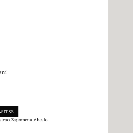
ení
SIT SE
strace
Zapomenuté heslo