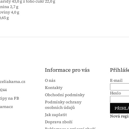
aridy 43,0 g z toho cukr 22,0 g
nina 2,7 g
oviny 4,0 g
0,65 g
Informace pro vás
Přihláš
O nás
E-mail
celiakarna.cz
Kontakty
0244
Heslo
Obchodní podmínky
tipy na FB
Podmínky ochrany
karnacz
osobních údajů
PŘIHLÁ
Jak zaplatit
Nová regi
Doprava zboží
Reklamace a vrácení zboží