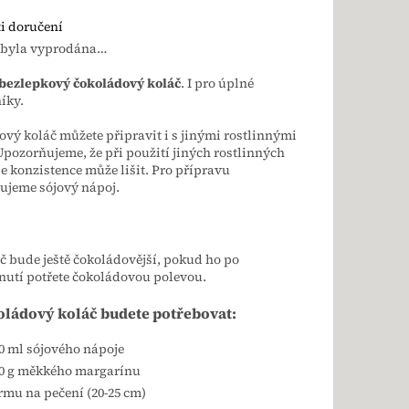
i doručení
 byla vyprodána…
bezlepkový čokoládový koláč
. I pro úplné
níky.
vý koláč můžete připravit i s jinými rostlinnými
Upozorňujeme, že při použití jiných rostlinných
e konzistence může lišit. Pro přípravu
ujeme sójový nápoj.
č bude ještě čokoládovější, pokud ho po
utí potřete čokoládovou polevou.
oládový koláč budete potřebovat:
0 ml sójového nápoje
0 g měkkého margarínu
rmu na pečení (20-25 cm)