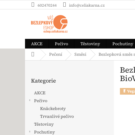
Přejít na obsah
602470244
info@celiakarna.cz
AKCE
Pečivo
Těstoviny
Pochutiny
Domů
Pečení
Směsi
Bezlepková směs 
Postranní panel
Bez
Přeskočit kategorie
Bio
Kategorie
🥬 Veg
AKCE
Pečivo
Knäckebroty
Trvanlivé pečivo
Těstoviny
Pochutiny