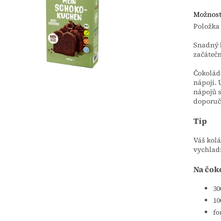
Možnost
Položka
Snadný
začáteč
Čokoládo
nápoji. 
nápojů s
doporuč
Tip
Váš kolá
vychladn
Na čok
30
10
fo