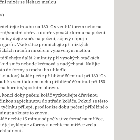
ční mixér se šlehací metlou
va
edehřejte troubu na 180 °C s ventilátorem nebo na
rní/spodní ohřev a dobře vymažte formu na pečení.
 mísy dejte směs na pečení, sójový nápoj a
rgarín. Vše krátce promíchejte při nízkých
áčkách ručním mixérem vybaveným metlou.
té šlehejte další 2 minuty při vysokých otáčkách,
kud směs nebude krémová a nadýchaná. Nalijte
sto do formy a trochu ho uhlaďte.
koládový koláč pečte přibližně 50 minut při 180 °C v
oubě s ventilátorem nebo přibližně 60 minut při 180
 na horním/spodním ohřevu.
 konci doby pečení koláč vyzkoušejte dřevěnou
činkou zapíchnutou do středu koláče. Pokud se těsto
 tyčinku přilepí, prodloužte dobu pečení přibližně o
minut a zkuste to znovu.
láč nechte 15 minut odpočívat ve formě na mřížce,
té jej vyklopte z formy a nechte na mřížce zcela
chladnout.