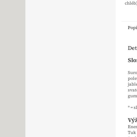
chléb)
Pop
Det
Slo
Suro
pole
jabl
svat
guma
* = 
Výž
Ener
Tuk 