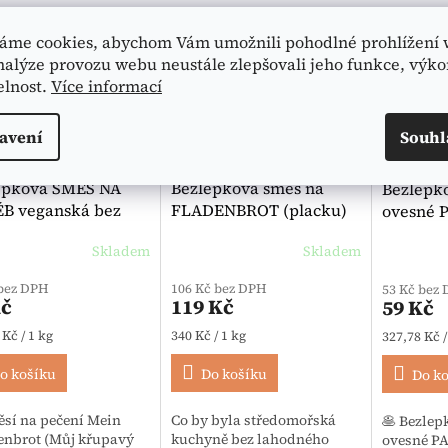
kce
🥬 Vegan
🥬 Vegan
áme cookies, abychom Vám umožnili pohodlné prohlížení 
egan
🌿 BIO
🌿 BIO
nalýze provozu webu neustále zlepšovali jeho funkce, výko
elnost.
Více informací
IO
avení
Souhl
109 Kč
–9 %
epková SMĚS NA
Bezlepková směs na
Bezlepk
B veganská bez
FLADENBROT (placku)
ovesné 
ic BIO 480 g -
BIO 350 g - Bauck
180 g - 
Skladem
Skladem
egan
Průměrné 
 bez DPH
106 Kč bez DPH
53 Kč bez
Kč
119 Kč
59 Kč
 cena:
Měrná cena:
Měrná cen
 Kč / 1 kg
340 Kč / 1 kg
327,78 Kč /
o košíku
Do košíku
Do k
ěsí na pečení Mein
Co by byla středomořská
🥞 Bezlep
enbrot (Můj křupavý
kuchyně bez lahodného
ovesné P