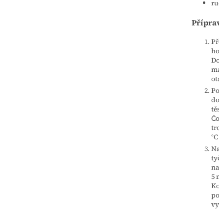
ru
Přípra
Př
ho
Do
ma
ot
Po
do
tě
Čo
tr
°C
Na
ty
na
5 
Ko
po
vy