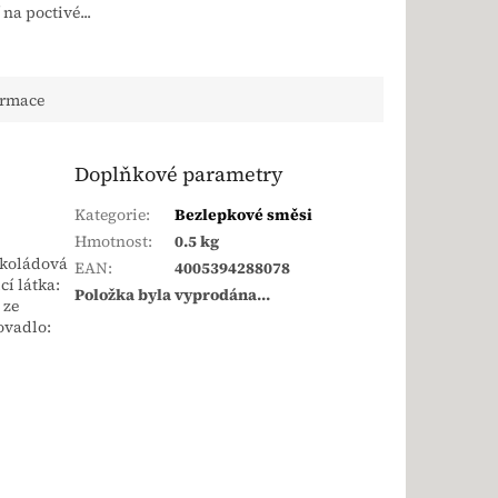
na poctivé...
ormace
Doplňkové parametry
Kategorie
:
Bezlepkové směsi
Hmotnost
:
0.5 kg
okoládová
EAN
:
4005394288078
cí látka:
Položka byla vyprodána…
 ze
ovadlo: