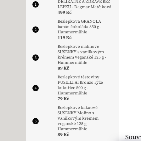
DELIKÁTNĚ A ZDRAVĚ BEZ
LEPKU - Dagmar Matějková
499 Kč
Bezlepková GRANOLA
banán čokoláda 350 g -
Hammermühle
119 Kč
Bezlepkové malinové
SUŠENKY s vanilkovým
krémem veganské 125 g -
Hammermühle
89 Kč
Bezlepkové těstoviny
FUSILLI Al Bronzo rýže
kukuřice 500 g -
Hammermühle
79 Kč
Bezlepkové kakaové
SUŠENKY Molino s
vanilkovým krémem
veganské 125 g -
Hammermühle
89 Kč
Souvi