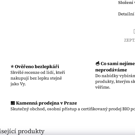
Složení 
Detailní
ZEPT
🥣 Co sami nejíme
⭐ Ověřeno bezlepkáři
neprodáváme
Skvělé recenze od lidí, kteří
Do nabídky vybírám
nakupují bez lepku stejně
produkty, kterým s
jako Vy.
věříme.
🏪 Kamenná prodejna v Praze
Skutečný obchod, osobní přístup a certifikovaný prodej BIO po
sející produkty