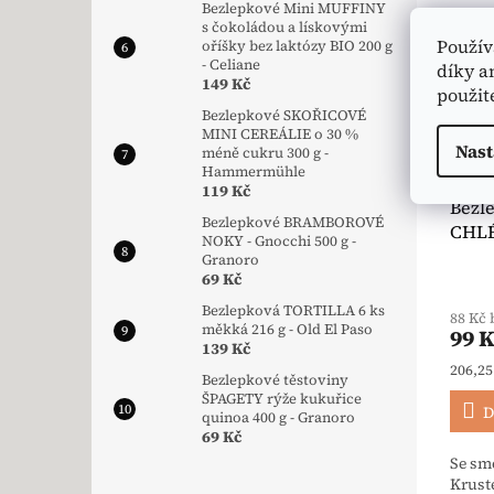
Bezlepkové Mini MUFFINY
s čokoládou a lískovými
🧨 A
Použív
oříšky bez laktózy BIO 200 g
- Celiane
🥬 V
díky a
149 Kč
použit
🌿 B
Bezlepkové SKOŘICOVÉ
MINI CEREÁLIE o 30 %
Nast
méně cukru 300 g -
Hammermühle
119 Kč
Bezl
Bezlepkové BRAMBOROVÉ
CHLÉ
NOKY - Gnocchi 500 g -
kvasn
Granoro
BioV
69 Kč
Bezlepková TORTILLA 6 ks
88 Kč
měkká 216 g - Old El Paso
99 
139 Kč
Měrná
206,25
Bezlepkové těstoviny
ŠPAGETY rýže kukuřice
D
quinoa 400 g - Granoro
69 Kč
Se sm
Krust