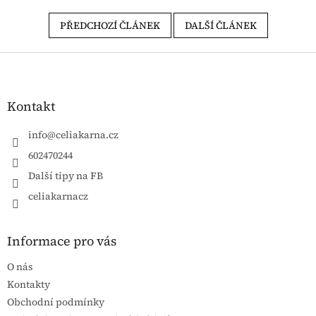
PŘEDCHOZÍ ČLÁNEK
DALŠÍ ČLÁNEK
Zápatí
Kontakt
info
@
celiakarna.cz
602470244
Další tipy na FB
celiakarnacz
Informace pro vás
O nás
Kontakty
Obchodní podmínky