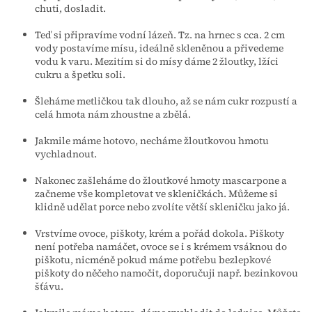
chuti, dosladit.
Teď si připravíme vodní lázeň. Tz. na hrnec s cca. 2 cm
vody postavíme mísu, ideálně skleněnou a přivedeme
vodu k varu. Mezitím si do mísy dáme 2 žloutky, lžíci
cukru a špetku soli.
Šleháme metličkou tak dlouho, až se nám cukr rozpustí a
celá hmota nám zhoustne a zbělá.
Jakmile máme hotovo, necháme žloutkovou hmotu
vychladnout.
Nakonec zašleháme do žloutkové hmoty mascarpone a
začneme vše kompletovat ve skleničkách. Můžeme si
klidně udělat porce nebo zvolíte větší skleničku jako já.
Vrstvíme ovoce, piškoty, krém a pořád dokola. Piškoty
není potřeba namáčet, ovoce se i s krémem vsáknou do
piškotu, nicméně pokud máme potřebu bezlepkové
piškoty do něčeho namočit, doporučuji např. bezinkovou
šťávu.