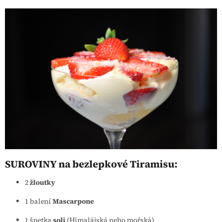
SUROVINY na bezlepkové Tiramisu:
2
žloutky
1
balení
Mascarpone
1 špetka
soli
(Himalájská nebo mořská)