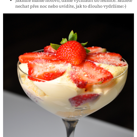
Jakmile máme hotovo, dáme vychladit do lednice. Můžete
nechat přes noc nebo uvidíte, jak to dlouho vydržíme:-)