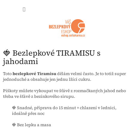
Přejít na obsah
NÁKUP
🍓 Bezlepkové TIRAMISU s
jahodami
Toto
bezlepkové Tiramisu
dělám velmi často. Je to totiž super
jednoduché a obsahuje jen jednu lžíci cukru.
Piškoty můžete vykoupat ve šťávě z rozmačkaných jahod nebo
třeba ve šťávě z bezinkového sirupu.
🍓 Snadné, příprava do 15 minut + chlazení v lednici,
ideálně přes noc
🍓 Bez lepku a masa