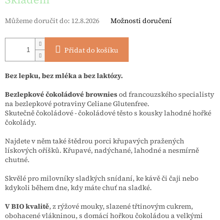
Můžeme doručit do:
12.8.2026
Možnosti doručení
Přidat do košíku
Bez lepku, bez mléka a bez laktózy.
Bezlepkové čokoládové brownies
od francouzského specialisty
na bezlepkové potraviny Celiane Glutenfree.
Skutečně čokoládové - čokoládové těsto s kousky lahodné hořké
čokolády.
Najdete v něm také štědrou porci křupavých pražených
lískových oříšků. Křupavé, nadýchané, lahodné a nesmírně
chutné.
Skvělé pro milovníky sladkých snídaní, ke kávě či čaji nebo
kdykoli během dne, kdy máte chuť na sladké.
V BIO kvalitě
, z rýžové mouky, slazené třtinovým cukrem,
obohacené vlákninou, s domácí hořkou čokoládou a velkými