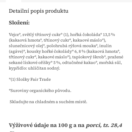
Detailní popis produktu
Složení:
Vejce*, světlý třtinový cukr* (1), hořká čokoláda* 13,5 %
(kakaová hmota*, třtinový cukr*, kakaové máslo*),
slunečnicový olej*, polohrubá rýžová mouka*, inulin
(agáve)*, kousky hořké čokolády* 6, 8 % (kakaová hmota*,
třtinový cukr*, kakaové máslo*), tapiokový škrob*, pražené
sekané lískové oříšky* 5 %, odtučněné kakao*, mořská sůl,
kypřidlo: uhličitan sodný.
*(1) Složky Fair Trade
*Suroviny organického původu.
Skladujte na chladném a suchém místě.
Výživové údaje na 100 g a na
porci, tz. 28,4