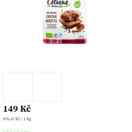
149 Kč
Měrná cena:
876,47 Kč / 1 kg
Skladem