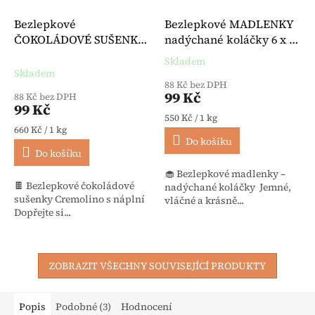
Bezlepkové
Bezlepkové MADLENKY
ČOKOLÁDOVÉ SUŠENKY
nadýchané koláčky 6 x 30
Cremolino s náplní 150 g -
g - Hammermühle
Skladem
Průměrné hodnocení produktu je 
Hammermühle
Skladem
88 Kč bez DPH
99 Kč
88 Kč bez DPH
99 Kč
Měrná cena:
550 Kč / 1 kg
Měrná cena:
660 Kč / 1 kg
Do košíku
Do košíku
🧁 Bezlepkové madlenky –
🍫 Bezlepkové čokoládové
nadýchané koláčky Jemné,
sušenky Cremolino s náplní
vláčné a krásně...
Dopřejte si...
ZOBRAZIT VŠECHNY SOUVISEJÍCÍ PRODUKTY
Popis
Podobné (3)
Hodnocení