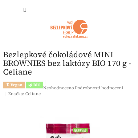
Přejít na obsah
NÁKUP
Bezlepkové čokoládové MINI
BROWNIES bez laktózy BIO 170 g -
Celiane
🥬 Vegan
🌿 BIO
Průměrné hodnocení produktu je 0,0 z 5 hvězdi
Neohodnoceno
Podrobnosti hodnocení
Značka:
Celiane