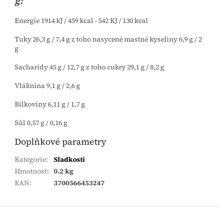
g:
Energie 1914 kJ / 459 kcal - 542 KJ / 130 kcal
Tuky 26,3 g / 7,4 g z toho nasycené mastné kyseliny 6,9 g / 2
g
Sacharidy 45 g / 12,7 g z toho cukry 29,1 g / 8,2 g
Vláknina 9,1 g / 2,6 g
Bílkoviny 6,11 g / 1,7 g
Sůl 0,57 g / 0,16 g
Doplňkové parametry
Kategorie
:
Sladkosti
Hmotnost
:
0.2 kg
EAN
:
3700566453247
Zápatí