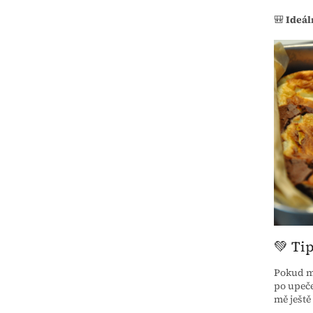
🎒
Ideáln
💚 Ti
Pokud má
po upeče
mě ještě 