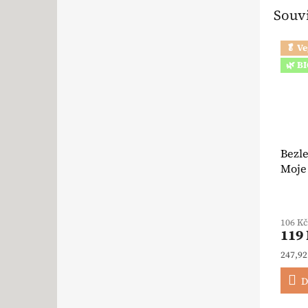
Souvi
🥬 V
🌿 B
Bezl
Moje
Chees
BioV
106 K
119
Měrná
247,92
D