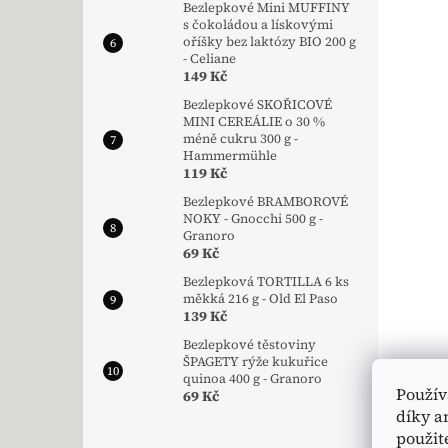
Bezlepkové Mini MUFFINY
s čokoládou a lískovými
oříšky bez laktózy BIO 200 g
- Celiane
149 Kč
Bezlepkové SKOŘICOVÉ
MINI CEREÁLIE o 30 %
méně cukru 300 g -
Hammermühle
119 Kč
Bezlepkové BRAMBOROVÉ
NOKY - Gnocchi 500 g -
Granoro
69 Kč
Bezlepková TORTILLA 6 ks
měkká 216 g - Old El Paso
139 Kč
Bezlepkové těstoviny
ŠPAGETY rýže kukuřice
quinoa 400 g - Granoro
Použív
69 Kč
díky a
použit