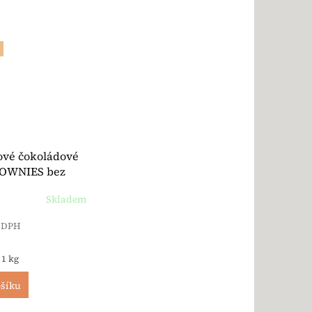
ové čokoládové
OWNIES bez
IO 170 g -
Skladem
vězdiček.
z DPH
a:
 1 kg
ošíku