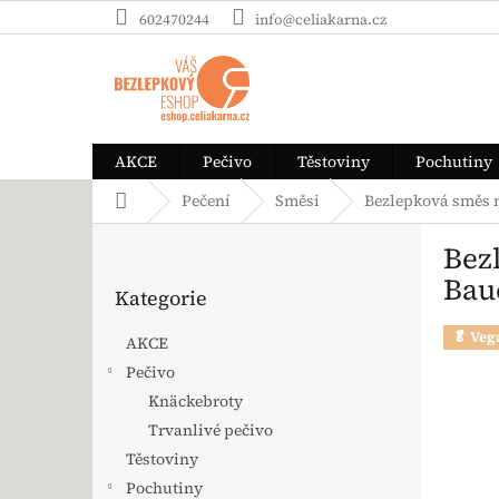
Přejít na obsah
602470244
info@celiakarna.cz
AKCE
Pečivo
Těstoviny
Pochutiny
Domů
Pečení
Směsi
Bezlepková směs 
Postranní panel
Bez
Přeskočit kategorie
Bau
Kategorie
🥬 Veg
AKCE
Pečivo
Knäckebroty
Trvanlivé pečivo
Těstoviny
Pochutiny