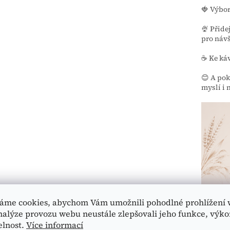
🍓 Výbor
🍨 Přide
pro návš
☕ Ke káv
😊 A pok
myslí i 
👩‍🍳 
áme cookies, abychom Vám umožnili pohodlné prohlížení 
nalýze provozu webu neustále zlepšovali jeho funkce, výko
🧈
Klasi
elnost.
Více informací
máslem,