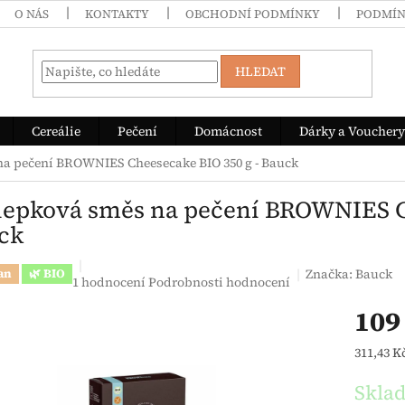
O NÁS
KONTAKTY
OBCHODNÍ PODMÍNKY
PODMÍN
HLEDAT
Cereálie
Pečení
Domácnost
Dárky a Vouchery
na pečení BROWNIES Cheesecake BIO 350 g - Bauck
lepková směs na pečení BROWNIES Ch
ck
Značka:
Bauck
an
🌿 BIO
Průměrné hodnocení produktu je 5,0 z 5 hvězdiček.
1 hodnocení
Podrobnosti hodnocení
109
Měrná c
311,43 Kč
Skla