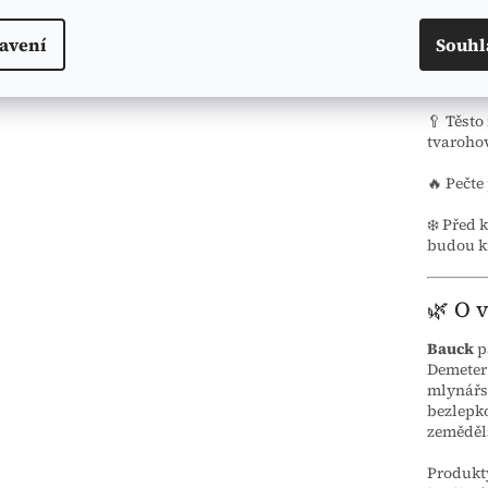
tvarohov
avení
Souhl
🌱
Vegan
vegansk
🥄 Těsto
tvarohov
🔥 Pečte
❄️ Před 
budou kr
🌿 O 
Bauck
p
Demeter
mlynářsk
bezlepko
zeměděls
Produkt