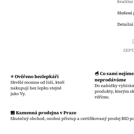
kvalitní
Složení 
Detailní
ZEPT
🥣 Co sami nejíme
⭐ Ověřeno bezlepkáři
neprodáváme
Skvělé recenze od lidí, kteří
Do nabídky vybírám
nakupují bez lepku stejně
produkty, kterým s
jako Vy.
věříme.
🏪 Kamenná prodejna v Praze
Skutečný obchod, osobní přístup a certifikovaný prodej BIO po