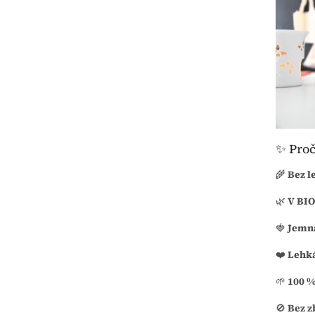
✨ Proč
🌾
Bez l
🌿
V BIO
🍓
Jemná
❤️
Lehká
🌱
100 %
🚫
Bez z