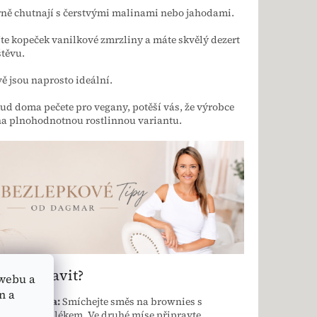
ně chutnají s čerstvými malinami nebo jahodami.
jte kopeček vanilkové zmrzliny a máte skvělý dezert
těvu.
ě jsou naprosto ideální.
ud doma pečete pro vegany, potěší vás, že výrobce
na plnohodnotnou rostlinnou variantu.
Jak připravit?
webu a
n a
cká varianta:
Smíchejte směs na brownies s
 vejcem a mlékem. Ve druhé míse připravte