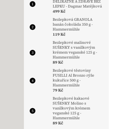
DELIKÁTNĚ A ZDRAVĚ BEZ
LEPKU - Dagmar Matějková
499 Kč
Bezlepková GRANOLA
banán čokoláda 350 g -
Hammermühle
119 Kč
Bezlepkové malinové
SUŠENKY s vanilkovým
krémem veganské 125 g -
Hammermühle
89 Kč
Bezlepkové těstoviny
FUSILLI Al Bronzo rýže
kukuřice 500 g -
Hammermühle
79 Kč
Bezlepkové kakaové
SUŠENKY Molino s
vanilkovým krémem
veganské 125 g -
Hammermühle
89 Kč