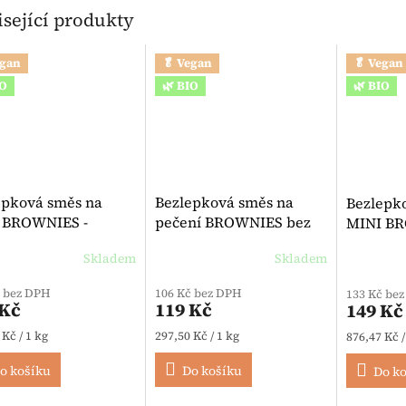
sející produkty
egan
🥬 Vegan
🥬 Vegan
IO
🌿 BIO
🌿 BIO
epková směs na
Bezlepková směs na
Bezlepk
 BROWNIES -
pečení BROWNIES bez
MINI BR
ecake BIO 480 g -
GMO BIO 400 g - Bauck
laktózy B
Skladem
Skladem
egan
Průměrné hodnocení produktu je 5,0 z 5 h
Celiane
č bez DPH
106 Kč bez DPH
133 Kč be
 Kč
119 Kč
149 Kč
 cena:
Měrná cena:
Měrná cen
 Kč / 1 kg
297,50 Kč / 1 kg
876,47 Kč /
o košíku
Do košíku
Do k