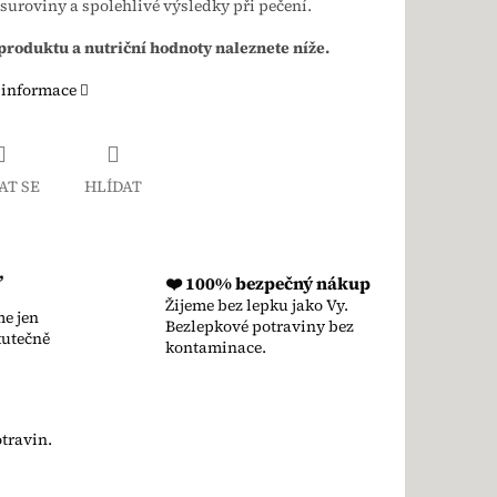
 suroviny a spolehlivé výsledky při pečení.
produktu a nutriční hodnoty naleznete níže.
 informace
AT SE
HLÍDAT
,
❤️ 100% bezpečný nákup
Žijeme bez lepku jako Vy.
e jen
Bezlepkové potraviny bez
kutečně
kontaminace.
travin.