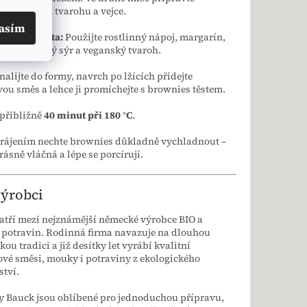
ou vrstvu z tvarohu a vejce.
asím
ská varianta:
Použijte rostlinný nápoj, margarín,
ý smetanový sýr a veganský tvaroh.
 nalijte do formy, navrch po lžících přidejte
ou směs a lehce ji promíchejte s brownies těstem.
 přibližně
40 minut při 180 °C
.
krájením nechte brownies důkladně vychladnout –
ásně vláčná a lépe se porcírují.
výrobci
atří mezi nejznámější německé výrobce BIO a
 potravin. Rodinná firma navazuje na dlouhou
ou tradici a již desítky let vyrábí kvalitní
vé směsi, mouky i potraviny z ekologického
tví.
y Bauck jsou oblíbené pro jednoduchou přípravu,