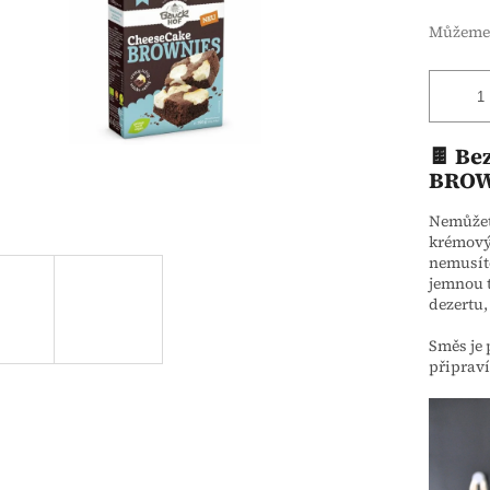
Můžeme 
🍫 Be
BROW
Nemůžet
krémovým
nemusíte
jemnou 
dezertu,
Směs je 
připraví