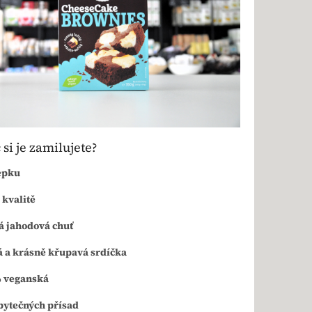
 si je zamilujete?
epku
 kvalitě
 jahodová chuť
 a krásně křupavá srdíčka
 veganská
bytečných přísad