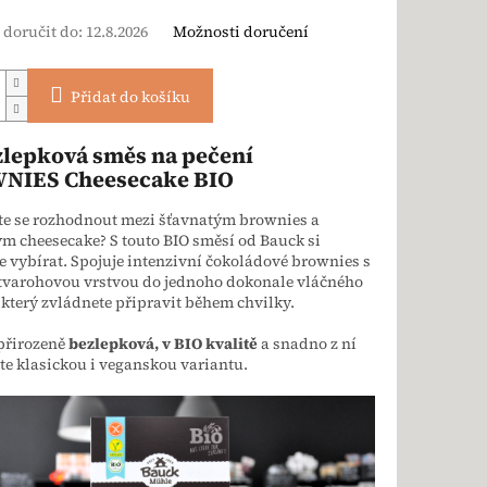
doručit do:
12.8.2026
Možnosti doručení
Přidat do košíku
zlepková směs na pečení
NIES Cheesecake BIO
e se rozhodnout mezi šťavnatým brownies a
 cheesecake? S touto BIO směsí od Bauck si
 vybírat. Spojuje intenzivní čokoládové brownies s
tvarohovou vrstvou do jednoho dokonale vláčného
 který zvládnete připravit během chvilky.
přirozeně
bezlepková, v BIO kvalitě
a snadno z ní
te klasickou i veganskou variantu.