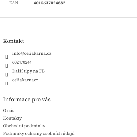
EAN
:
4015637024882
Zápatí
Kontakt
info
@
celiakarna.cz
602470244
Další tipy na FB
celiakarnacz
Informace pro vás
O nás
Kontakty
Obchodní podmínky
Podmínky ochrany osobních údajů