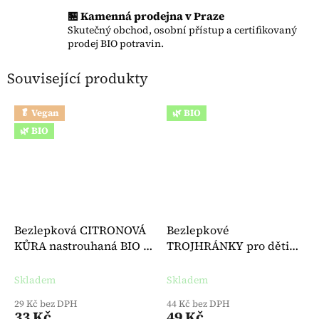
🏪 Kamenná prodejna v Praze
Skutečný obchod, osobní přístup a certifikovaný
prodej BIO potravin.
Související produkty
🥬 Vegan
🌿 BIO
🌿 BIO
Bezlepková CITRONOVÁ
Bezlepkové
KŮRA nastrouhaná BIO 9
TROJHRÁNKY pro děti
g - BioVegan
citrónové BIO 30 g - Mogli
Skladem
Skladem
29 Kč bez DPH
44 Kč bez DPH
33 Kč
49 Kč