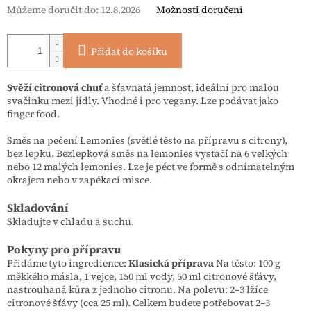
Můžeme doručit do:
12.8.2026
Možnosti doručení
Přidat do košíku
Svěží citronová chuť
a šťavnatá jemnost, ideální pro malou
svačinku mezi jídly. Vhodné i pro vegany. Lze podávat jako
finger food.
Směs na pečení Lemonies (světlé těsto na přípravu s citrony),
bez lepku. Bezlepková směs na lemonies vystačí na 6 velkých
nebo 12 malých lemonies. Lze je péct ve formě s odnímatelným
okrajem nebo v zapékací misce.
Skladování
Skladujte v chladu a suchu.
Pokyny pro přípravu
Přidáme tyto ingredience:
Klasická příprava
Na těsto: 100 g
měkkého másla, 1 vejce, 150 ml vody, 50 ml citronové šťávy,
nastrouhaná kůra z jednoho citronu. Na polevu: 2–3 lžíce
citronové šťávy (cca 25 ml). Celkem budete potřebovat 2–3