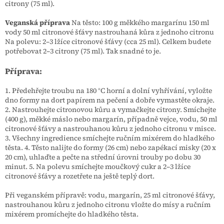
citrony (75 ml).
Veganská příprava
Na těsto: 100 g měkkého margarínu 150 ml
vody 50 ml citronové šťávy nastrouhaná kůra z jednoho citronu
Na polevu: 2–3 lžíce citronové šťávy (cca 25 ml). Celkem budete
potřebovat 2–3 citrony (75 ml). Tak snadné to je.
Příprava:
1. Předehřejte troubu na 180 °C horní a dolní vyhřívání, vyložte
dno formy na dort papírem na pečení a dobře vymastěte okraje.
2. Nastrouhejte citronovou kůru a vymačkejte citrony. Smíchejte
(400 g), měkké máslo nebo margarín, případně vejce, vodu, 50 ml
citronové šťávy a nastrouhanou kůru z jednoho citronu v misce.
3. Všechny ingredience smíchejte ručním mixérem do hladkého
těsta. 4. Těsto nalijte do formy (26 cm) nebo zapékací misky (20 x
20 cm), uhlaďte a pečte na střední úrovni trouby po dobu 30
minut. 5. Na polevu smíchejte moučkový cukr a 2–3 lžíce
citronové šťávy a rozetřete na ještě teplý dort.
Při veganském přípravě: vodu, margarín, 25 ml citronové šťávy,
nastrouhanou kůru z jednoho citronu vložte do mísy a ručním
mixérem promíchejte do hladkého těsta.