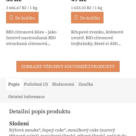
Měrná cena:
Měrná cena:
3 666,67 Kč / 1 kg
1 633,33 Kč / 1 kg
Do košíku
Do košíku
BIO citronová kůra – jako
Křupavé zvenku, krémové
čerstvě nastrouhaná BIO
uvnitř. BIO citronové
strouhaná citronová...
trojhránky, které si děti...
ZOBRAZIT VŠECHNY SOUVISEJÍCÍ PRODUKTY
Popis
Podobné (3)
Hodnocení
Značka
Ostatní informace
Detailní popis produktu
Složení
Rýžová mouka*, řepný cukr*, moučkový cukr (surový
třtinový cukr)*, tapiokový škrob*, rýžový škrob*, prášek do