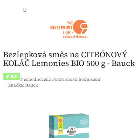
Přejít na obsah
NÁKUP
Bezlepková směs na CITRÓNOVÝ
KOLÁČ Lemonies BIO 500 g - Bauck
🌿 BIO
Průměrné hodnocení produktu je 0,0 z 5 hvězdiček.
Neohodnoceno
Podrobnosti hodnocení
Značka:
Bauck