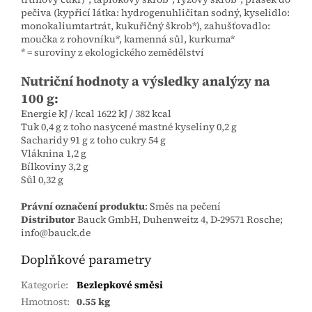
pečiva (kypřicí látka: hydrogenuhličitan sodný, kyselidlo:
monokaliumtartrát, kukuřičný škrob*), zahušťovadlo:
moučka z rohovníku*, kamenná sůl, kurkuma*
* = suroviny z ekologického zemědělství
Nutriční hodnoty a výsledky analýzy na
100 g:
Energie kJ / kcal 1622 kJ / 382 kcal
Tuk 0,4 g z toho nasycené mastné kyseliny 0,2 g
Sacharidy 91 g z toho cukry 54 g
Vláknina 1,2 g
Bílkoviny 3,2 g
Sůl 0,32 g
Právní označení produktu
: Směs na pečení
Distributor
Bauck GmbH, Duhenweitz 4, D-29571 Rosche;
info@bauck.de
Doplňkové parametry
Kategorie
:
Bezlepkové směsi
Hmotnost
:
0.55 kg