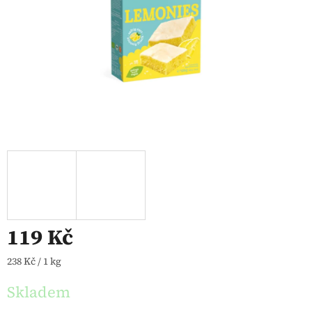
119 Kč
Měrná cena:
238 Kč / 1 kg
Skladem