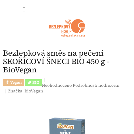
Přejít na obsah
NÁKUP
Bezlepková směs na pečení
SKOŘICOVÍ ŠNECI BIO 450 g -
BioVegan
🥬 Vegan
🌿 BIO
Průměrné hodnocení produktu je 0,0 z 5 hvězdi
Neohodnoceno
Podrobnosti hodnocení
Značka:
BioVegan