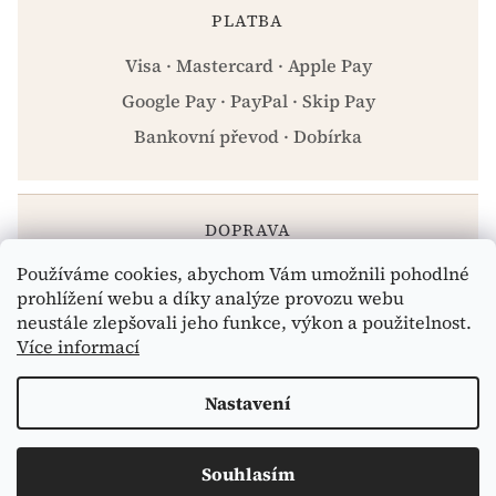
PLATBA
Visa · Mastercard · Apple Pay
Google Pay · PayPal · Skip Pay
Bankovní převod · Dobírka
DOPRAVA
Používáme cookies, abychom Vám umožnili pohodlné
Zásilkovna · PPL · Osobní odběr Praha
prohlížení webu a díky analýze provozu webu
neustále zlepšovali jeho funkce, výkon a použitelnost.
Více informací
Vytvořil Shoptet
Nastavení
Copyright 2026
eshop.celiakarna.cz
. Všechna práva
Souhlasím
vyhrazena.