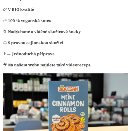
🌿
V BIO kvalitě
🌱
100 % veganská směs
🌀
Nadýchané a vláčné skořicové šneky
🌰
S pravou cejlonskou skořicí
👨‍🍳
Jednoduchá příprava
🎥
Na našem webu najdete také videorecept.