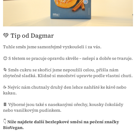
💚 Tip od Dagmar
Tuhle směs jsme samozřejmě vyzkoušeli i za vás.
😊 S těstem se pracuje opravdu skvěle – nelepí a dobře se tvaruje.
🌀 Směs cukru se skořicí jsme nepoužili celou, přišla nám
zbytečně sladká. Klidně si množství upravte podle vlastní chuti.
☕ Nejvíc nám chutnaly druhý den lehce nahřáté ke kávě nebo
kakau.
🍫 Výborné jsou také s nasekanými ořechy, kousky čokolády
nebo vanilkovým pudinkem.
👇
Níže najdete další bezlepkové směsi na pečení značky
BioVegan.