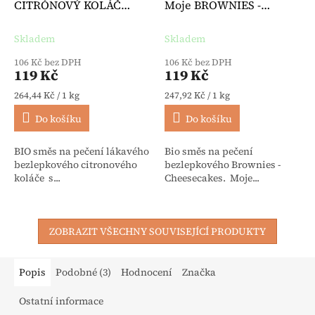
CITRÓNOVÝ KOLÁČ
Moje BROWNIES -
veganská BIO 450 g -
Cheesecake BIO 480 g -
BioVegan
BioVegan
Skladem
Skladem
106 Kč bez DPH
106 Kč bez DPH
119 Kč
119 Kč
Měrná cena:
Měrná cena:
264,44 Kč / 1 kg
247,92 Kč / 1 kg
Do košíku
Do košíku
BIO směs na pečení lákavého
Bio směs na pečení
bezlepkového citronového
bezlepkového Brownies -
koláče s...
Cheesecakes. Moje...
ZOBRAZIT VŠECHNY SOUVISEJÍCÍ PRODUKTY
Popis
Podobné (3)
Hodnocení
Značka
Ostatní informace