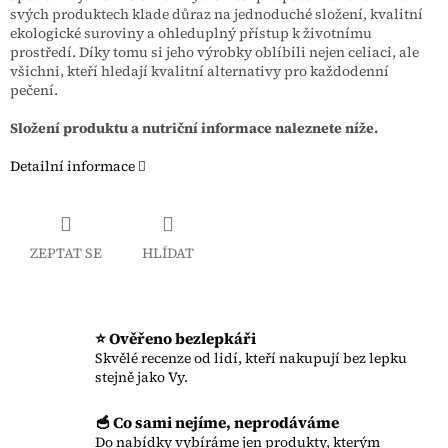
svých produktech klade důraz na jednoduché složení, kvalitní
ekologické suroviny a ohleduplný přístup k životnímu
prostředí. Díky tomu si jeho výrobky oblíbili nejen celiaci, ale
všichni, kteří hledají kvalitní alternativy pro každodenní
pečení.
Složení produktu a nutriční informace naleznete níže.
Detailní informace
ZEPTAT SE
HLÍDAT
⭐ Ověřeno bezlepkáři
Skvělé recenze od lidí, kteří nakupují bez lepku
stejně jako Vy.
🥣 Co sami nejíme, neprodáváme
Do nabídky vybíráme jen produkty, kterým