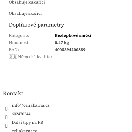
Obsahuje kukuřici
Obsahuje skořici
Doplňkové parametry
Kategorie
:
Bezlepkové směsi
Hmotnost
:
0.47 kg
EAN
:
4005394200889
🇩🇪 Německá kvalita
:
Zápatí
Kontakt
info
@
celiakarna.cz
602470244
Další tipy na FB
celiakarnacz