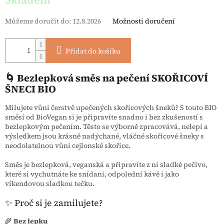
Můžeme doručit do:
12.8.2026
Možnosti doručení
Přidat do košíku
🌀 Bezlepková směs na pečení SKOŘICOVÍ
ŠNECI BIO
Milujete vůni čerstvě upečených skořicových šneků? S touto BIO
směsí od BioVegan si je připravíte snadno i bez zkušeností s
bezlepkovým pečením. Těsto se výborně zpracovává, nelepí a
výsledkem jsou krásně nadýchané, vláčné skořicové šneky s
neodolatelnou vůní cejlonské skořice.
Směs je bezlepková, veganská a připravíte z ní sladké pečivo,
které si vychutnáte ke snídani, odpolední kávě i jako
víkendovou sladkou tečku.
✨ Proč si je zamilujete?
🌾
Bez lepku