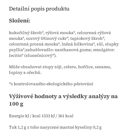
Detailní popis produktu
Složení:
kukuřičný škrob*, rýžová mouka*, celozrnná rýžová
mouka*, surový třtinový cukr*, tapiokový škrob*,
celozrnná prosná mouka*, lněná bílkovina*, sůl, slupky
psyllia*,zahušťovadlo: xanthanová guma; emulgátor:
lecitin* (slunečnicový*).
Může obsahovat stopy sóji, celeru, hořčice, sezamu,
lupiny a ořechů.
*z kontrolovaného ekologického pěstování
Výživové hodnoty a výsledky analýzy na
100 g
Energie kJ / kcal 1533 kJ / 361 kcal
Tuk 1,2 g z toho nasycené mastné kyseliny 0,2 g