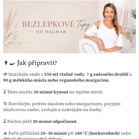
👩‍🍳 Jak připravit?
🥣 Smíchejte směs s
250 ml vlažné vody
,
7 g sušeného droždí
a
90 g měkkého másla nebo veganského margarínu
.
⏳ Těsto nechte
30 minut kynout
na teplém místě.
🌀 Rozválejte, potřete máslem nebo margarínem, posypte
skořicovou směsí, srolujte a nakrájejte na šneky.
⏳ Nechte ještě
30 minut odpočinout
.
🔥 Pečte přibližně
20–30 minut
při
180 °C (horkovzduch)
nebo
200 °C (horní/spodní ohřev)
.