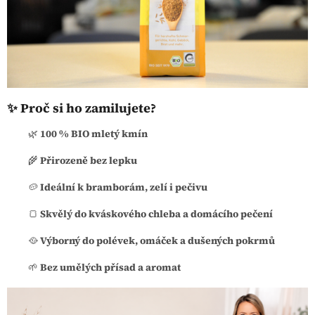
✨ Proč si ho zamilujete?
🌿
100 % BIO mletý kmín
🌾
Přirozeně bez lepku
🥔
Ideální k bramborám, zelí i pečivu
🍞
Skvělý do kváskového chleba a domácího pečení
🥘
Výborný do polévek, omáček a dušených pokrmů
🌱
Bez umělých přísad a aromat