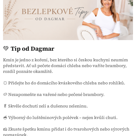
💚
Tip od Dagmar
Kmín je jedno z koření, bez kterého si českou kuchyni neumím
představit. Ať už pečete domácí chleba nebo vaříte brambory,
rozdíl poznáte okamžitě.
🍞 Přidejte ho do domácího kváskového chleba nebo rohlíků.
🥔 Nezapomeňte na vařené nebo pečené brambory.
🥬 Skvěle dochutí zelí a dušenou zeleninu.
🥣 Výborný do luštěninových polévek – nejen kvůli chuti.
🧀 Zkuste špetku kmínu přidat i do tvarohových nebo sýrových
pomazánek.