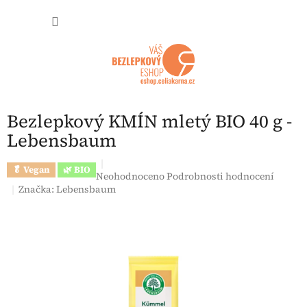
Přejít na obsah
NÁKUP
Bezlepkový KMÍN mletý BIO 40 g -
Lebensbaum
🥬 Vegan
🌿 BIO
Průměrné hodnocení produktu je 0,0 z 5 hvězdi
Neohodnoceno
Podrobnosti hodnocení
Značka:
Lebensbaum