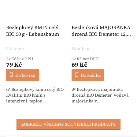
Bezlepkový KMÍN celý
Bezlepková MAJORÁNKA
BIO 50 g - Lebensbaum
drcená BIO Demeter 12,5
g - Lebensbaum
Skladem
Skladem
71 Kč bez DPH
62 Kč bez DPH
79 Kč
69 Kč
Do košíku
Do košíku
🌿 Bezlepkový kmín celý BIO
🌿 Bezlepková majoránka
Kvalitní BIO kmín s
drcená BIO Demeter Voňavá
intenzivní, teplou...
majoránka v...
ZOBRAZIT VŠECHNY SOUVISEJÍCÍ PRODUKTY