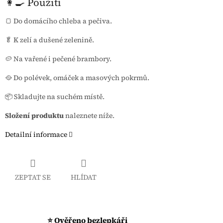
👩‍🍳 Použití
🍞 Do domácího chleba a pečiva.
🥬 K zelí a dušené zelenině.
🥔 Na vařené i pečené brambory.
🥘 Do polévek, omáček a masových pokrmů.
📦 Skladujte na suchém místě.
Složení produktu
naleznete níže.
Detailní informace
ZEPTAT SE
HLÍDAT
⭐ Ověřeno bezlepkáři