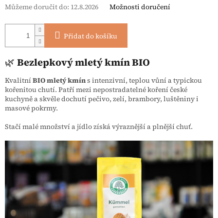
Můžeme doručit do:
12.8.2026
Možnosti doručení
Přidat do košíku
🌿
Bezlepkový mletý kmín BIO
Kvalitní
BIO mletý kmín
s intenzivní, teplou vůní a typickou
kořenitou chutí. Patří mezi nepostradatelné koření české
kuchyně a skvěle dochutí pečivo, zelí, brambory, luštěniny i
masové pokrmy.
Stačí malé množství a jídlo získá výraznější a plnější chuť.