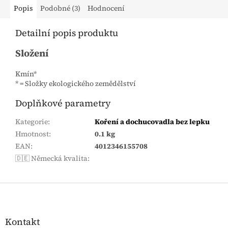
Popis
Podobné (3)
Hodnocení
Detailní popis produktu
Složení
Kmín*
* = Složky ekologického zemědělství
Doplňkové parametry
Kategorie
:
Koření a dochucovadla bez lepku
Hmotnost
:
0.1 kg
EAN
:
4012346155708
🇩🇪 Německá kvalita
:
Zápatí
Kontakt