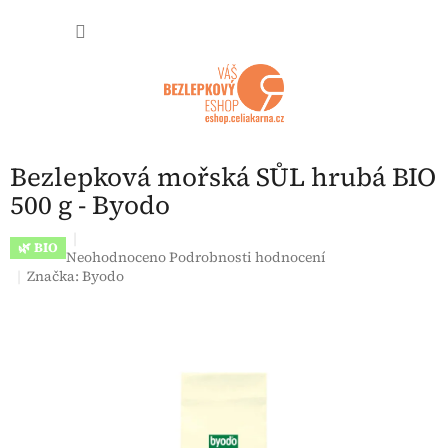
Přejít na obsah
NÁKUP
Bezlepková mořská SŮL hrubá BIO
500 g - Byodo
🌿 BIO
Průměrné hodnocení produktu je 0,0 z 5 hvězdiček.
Neohodnoceno
Podrobnosti hodnocení
Značka:
Byodo