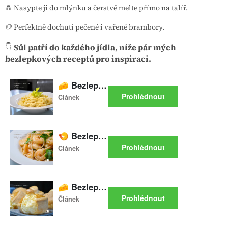
🧂 Nasypte ji do mlýnku a čerstvě melte přímo na talíř.
🥔 Perfektně dochutí pečené i vařené brambory.
👇
Sůl patří do každého jídla, níže pár mých
bezlepkových receptů pro inspiraci.