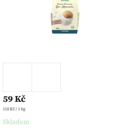
59 Kč
Měrná cena:
118 Kč / 1 kg
Skladem