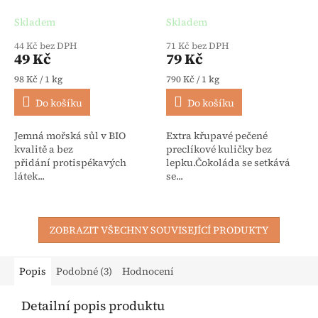
protispékavých látek BIO
BIO 100 g -
500 g - Lebensbaum
Hammermühle
Skladem
Skladem
44 Kč bez DPH
71 Kč bez DPH
49 Kč
79 Kč
Měrná cena:
Měrná cena:
98 Kč / 1 kg
790 Kč / 1 kg
Do košíku
Do košíku
Jemná mořská sůl v BIO
Extra křupavé pečené
kvalitě a bez
preclíkové kuličky bez
přidání protispékavých
lepku.Čokoláda se setkává
látek...
se...
ZOBRAZIT VŠECHNY SOUVISEJÍCÍ PRODUKTY
Popis
Podobné (3)
Hodnocení
Detailní popis produktu