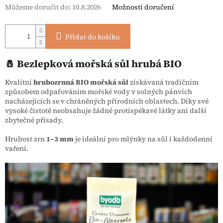
Můžeme doručit do:
10.8.2026
Možnosti doručení
Přidat do košíku
🧂 Bezlepková mořská sůl hrubá BIO
Kvalitní
hrubozrnná BIO mořská sůl
získávaná tradičním
způsobem odpařováním mořské vody v solných pánvích
nacházejících se v chráněných přírodních oblastech. Díky své
vysoké čistotě neobsahuje žádné protispékavé látky ani další
zbytečné přísady.
Hrubost zrn
1–3 mm
je ideální pro mlýnky na sůl i každodenní
vaření.