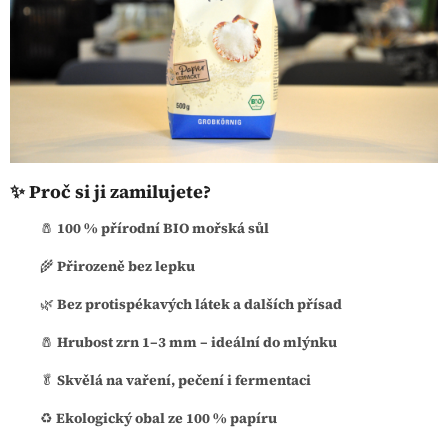
✨ Proč si ji zamilujete?
🧂
100 % přírodní BIO mořská sůl
🌾
Přirozeně bez lepku
🌿
Bez protispékavých látek a dalších přísad
🧂
Hrubost zrn 1–3 mm – ideální do mlýnku
🥬
Skvělá na vaření, pečení i fermentaci
♻️
Ekologický obal ze 100 % papíru