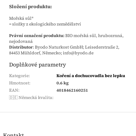
Složení produktu:
Mořská sůl*
= složky z ekologického zemědělství
Právní označení produktu:
BIO mořská sůl, hrubozrnná,
nejodovaná
Distributor
: Byodo Naturkost GmbH; Leisederstraße 2,
84453 Mühldorf, Německo; info@byodo.de
Doplňkové parametry
Kategorie
:
Koření a dochucovadla bez lepku
Hmotnost
:
0.6 kg
EAN
:
4018462160251
🇩🇪 Německá kvalita
:
Zápatí
Kontakt