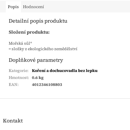
Popis
Hodnocení
Detailní popis produktu
Složení produktu:
Mořská sůl*
= složky z ekologického zemědělství
Doplňkové parametry
Kategorie
:
Koření a dochucovadla bez lepku
Hmotnost
:
0.6 kg
EAN
:
4012346108803
Zápatí
Kontakt