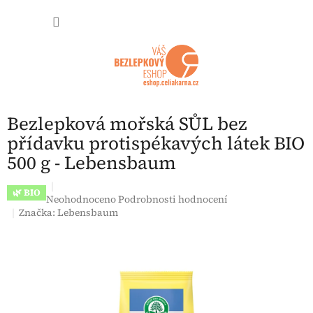
Přejít na obsah
NÁKUP
Bezlepková mořská SŮL bez
přídavku protispékavých látek BIO
500 g - Lebensbaum
🌿 BIO
Průměrné hodnocení produktu je 0,0 z 5 hvězdiček.
Neohodnoceno
Podrobnosti hodnocení
Značka:
Lebensbaum