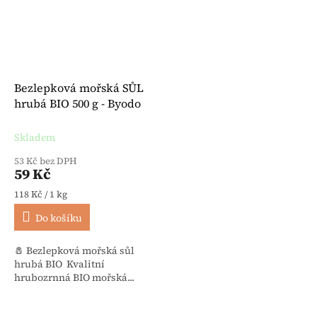
Bezlepková mořská SŮL
hrubá BIO 500 g - Byodo
Skladem
53 Kč bez DPH
59 Kč
Měrná cena:
118 Kč / 1 kg
Do košíku
🧂 Bezlepková mořská sůl
hrubá BIO Kvalitní
hrubozrnná BIO mořská...