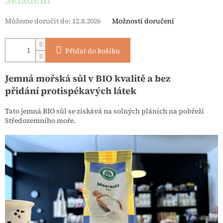
Můžeme doručit do:
12.8.2026
Možnosti doručení
Přidat do košíku
Jemná mořská sůl v BIO kvalitě a bez
přidání protispékavých látek
Tato jemná BIO sůl se získává na solných pláních na pobřeží
Středozemního moře.