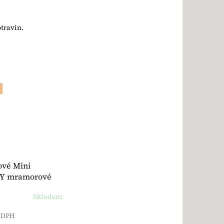
travin.
ové Mini
Y mramorové
zy BIO 200 g -
Skladem
z DPH