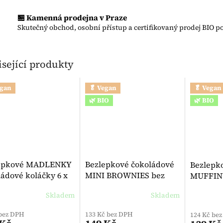
🏪 Kamenná prodejna v Praze
Skutečný obchod, osobní přístup a certifikovaný prodej BIO po
sející produkty
egan
🥬 Vegan
🥬 Vegan
🌿 BIO
🌿 BIO
epkové MADLENKY
Bezlepkové čokoládové
Bezlepk
ádové koláčky 6 x
MINI BROWNIES bez
MUFFIN
 - Hammermühle
laktózy BIO 170 g -
bez laktó
Skladem
Skladem
rné hodnocení produktu je 5,0 z 5 hvězdiček.
Celiane
Celiane
 bez DPH
133 Kč bez DPH
124 Kč be