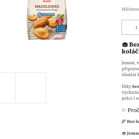
Můžeme 
🧁 Be
kolá
Jemné, 
připrave
ideální 
Díky
še
vychutna
práci i 
✨ Proč
🌾
Bez l
🧁
Jemné