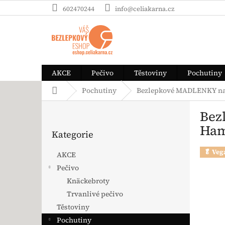
Přejít na obsah
602470244
info@celiakarna.cz
AKCE
Pečivo
Těstoviny
Pochutiny
Domů
Pochutiny
Bezlepkové MADLENKY nad
Postranní panel
Bez
Přeskočit kategorie
Ha
Kategorie
🥬 Veg
AKCE
Pečivo
Knäckebroty
Trvanlivé pečivo
Těstoviny
Pochutiny