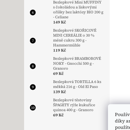
Bezlepkové Mini MUFFINY
s čokoládou a lískovými
oříšky bez laktózy BIO 200 g
- Celiane
149 Kč
Bezlepkové SKOŘICOVÉ
MINI CEREÁLIE o 30 %
méně cukru 300 g -
Hammermühle
119 Kč
Bezlepkové BRAMBOROVÉ
NOKY - Gnocchi 500 g -
Granoro
69 Kč
Bezlepková TORTILLA 6 ks
měkká 216 g - Old El Paso
139 Kč
Bezlepkové těstoviny
ŠPAGETY rýže kukuřice
quinoa 400 g - Granoro
Použív
69 Kč
díky a
použit