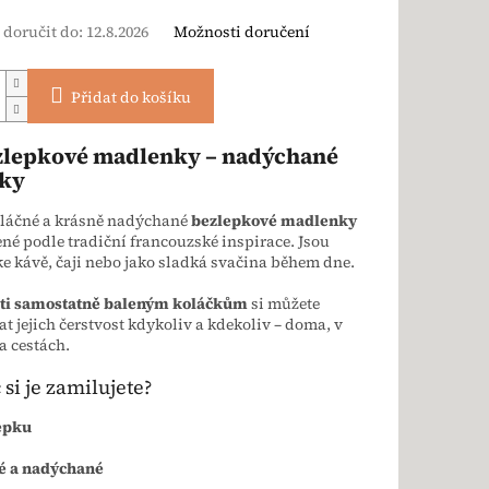
doručit do:
12.8.2026
Možnosti doručení
Přidat do košíku
zlepkové madlenky – nadýchané
čky
vláčné a krásně nadýchané
bezlepkové madlenky
né podle tradiční francouzské inspirace. Jsou
ke kávě, čaji nebo jako sladká svačina během dne.
sti samostatně baleným koláčkům
si můžete
t jejich čerstvost kdykoliv a kdekoliv – doma, v
na cestách.
 si je zamilujete?
epku
 a nadýchané