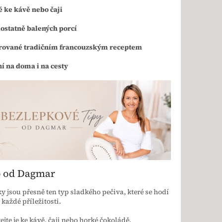
é ke kávě nebo čaji
ostatně balených porcí
rované tradičním francouzským receptem
í na doma i na cesty
p od Dagmar
 jsou přesně ten typ sladkého pečiva, které se hodí
 každé příležitosti.
jte je ke kávě, čaji nebo horké čokoládě.