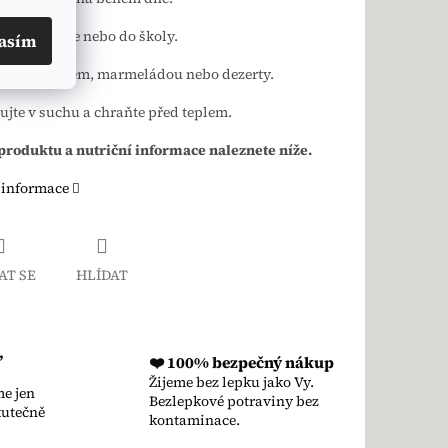
sty, do práce nebo do školy.
asím
ejte s ovocem, marmeládou nebo dezerty.
ujte v suchu a chraňte před teplem.
produktu a nutriční informace naleznete níže.
 informace
AT SE
HLÍDAT
,
❤️ 100% bezpečný nákup
Žijeme bez lepku jako Vy.
e jen
Bezlepkové potraviny bez
kutečně
kontaminace.