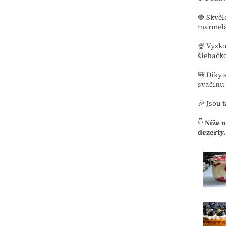
🍓 Skvěl
marmelá
🍨 Vyzko
šlehačk
🎒 Díky 
svačinu 
🎉 Jsou 
👇
Níže n
dezerty.