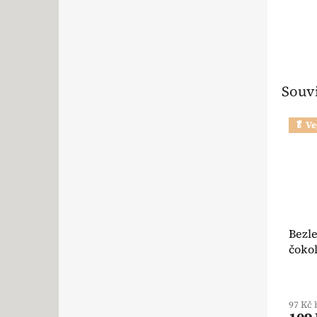
Souvi
🥬 V
Bezl
čokol
30 g
Průmě
97 Kč