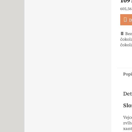
109
Měrná
605,56
D
🍫 Be
čokol
čokolá
Pop
Det
Slo
Vejc
zvlh
xant