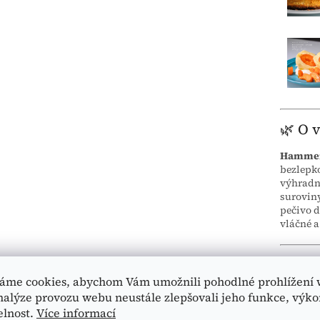
🌿 O 
Hamme
bezlepko
výhradně
suroviny
pečivo d
vláčné a
👩‍🍳 
áme cookies, abychom Vám umožnili pohodlné prohlížení 
☕ Ke káv
nalýze provozu webu neustále zlepšovali jeho funkce, výko
elnost.
Více informací
🍰 Jako 