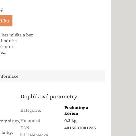
a:
kg
ošíku
, bez mléka a bez
ahodné a
é mini
...
informace
Doplňkové parametry
Pochutiny a
Kategorie
:
koření
Hmotnost
:
0.2 kg
ový sirup,
EAN
:
4015537001235
 látky:
🇩🇪 Německá