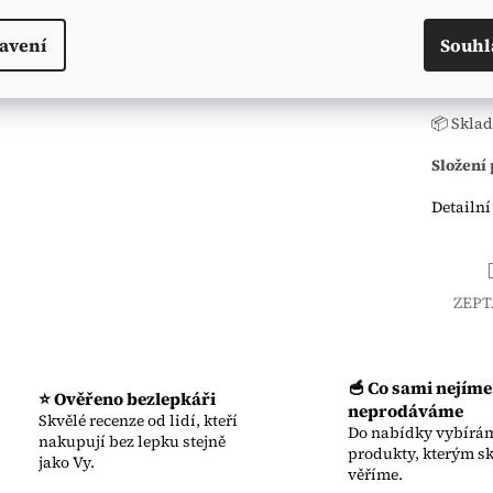
🎒 Na ce
avení
Souhl
🍓 Podáv
📦 Sklad
Složení 
Detailní
ZEPT
🥣 Co sami nejíme
⭐ Ověřeno bezlepkáři
neprodáváme
Skvělé recenze od lidí, kteří
Do nabídky vybírám
nakupují bez lepku stejně
produkty, kterým s
jako Vy.
věříme.