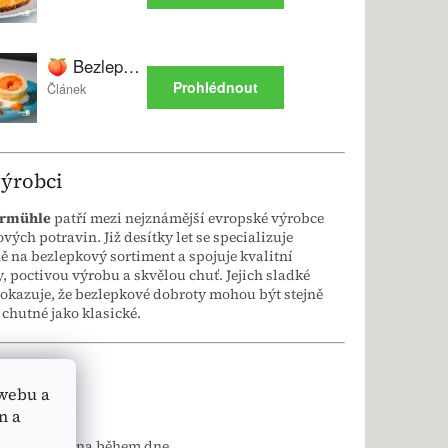
výrobci
rmühle
patří mezi nejznámější evropské výrobce
vých potravin. Již desítky let se specializuje
 na bezlepkový sortiment a spojuje kvalitní
, poctivou výrobu a skvělou chuť. Jejich sladké
okazuje, že bezlepkové dobroty mohou být stejně
 chutné jako klasické.
Použití
webu a
ě nebo čaji.
n a
sladká svačina během dne.