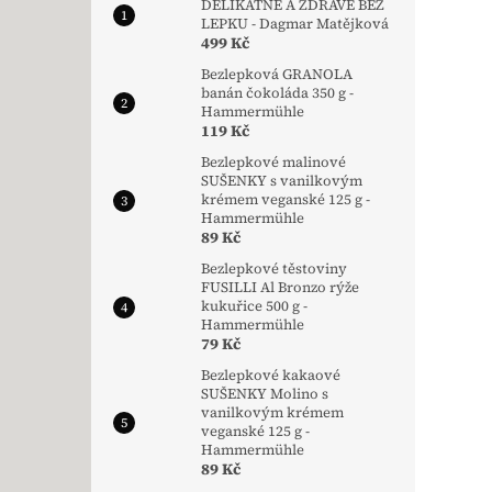
DELIKÁTNĚ A ZDRAVĚ BEZ
LEPKU - Dagmar Matějková
499 Kč
Bezlepková GRANOLA
banán čokoláda 350 g -
Hammermühle
119 Kč
Bezlepkové malinové
SUŠENKY s vanilkovým
krémem veganské 125 g -
Hammermühle
89 Kč
Bezlepkové těstoviny
FUSILLI Al Bronzo rýže
kukuřice 500 g -
Hammermühle
79 Kč
Bezlepkové kakaové
SUŠENKY Molino s
vanilkovým krémem
veganské 125 g -
Hammermühle
89 Kč