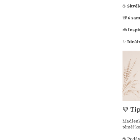
☕
Skvěl
🎒
6 sam
🍰
Inspi
✨
Ideáln
💚 Ti
Madlenky
téměř ke
☕ Podáve