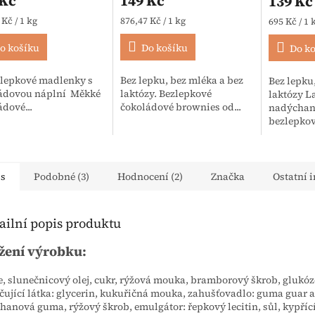
 Kč
149 Kč
139 Kč
 cena:
Měrná cena:
Měrná cen
 Kč / 1 kg
876,47 Kč / 1 kg
695 Kč / 1 
o košíku
Do košíku
Do k
zlepkové madlenky s
Bez lepku, bez mléka a bez
Bez lepku
ádovou náplní Měkké
laktózy. Bezlepkové
laktózy L
dové...
čokoládové brownies od...
nadýchan
bezlepkové
is
Podobné (3)
Hodnocení (2)
Značka
Ostatní 
ailní popis produktu
žení výrobku:
e, slunečnicový olej, cukr, rýžová mouka, bramborový škrob, glukóz
čující látka: glycerin, kukuřičná mouka, zahušťovadlo: guma guar a
hanová guma, rýžový škrob, emulgátor: řepkový lecitin, sůl, kypřící