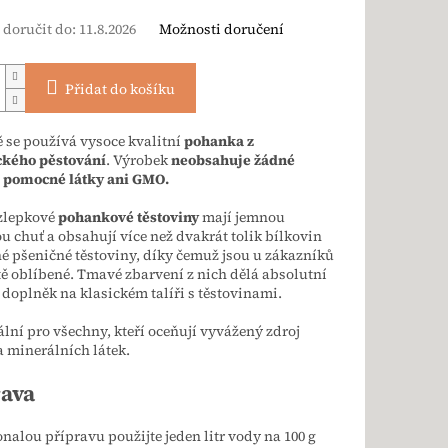
doručit do:
11.8.2026
Možnosti doručení
Přidat do košíku
 se používá vysoce kvalitní
pohanka z
ckého pěstování
. Výrobek
neobsahuje žádné
, pomocné látky ani GMO.
zlepkové
pohankové těstoviny
mají jemnou
u chuť a obsahují více než dvakrát tolik bílkovin
é pšeničné těstoviny, díky čemuž jsou u zákazníků
ě oblíbené. Tmavé zbarvení z nich dělá absolutní
doplněk na klasickém talíři s těstovinami.
ální pro všechny, kteří oceňují vyvážený zdroj
a minerálních látek.
rava
nalou přípravu použijte jeden litr vody na 100 g