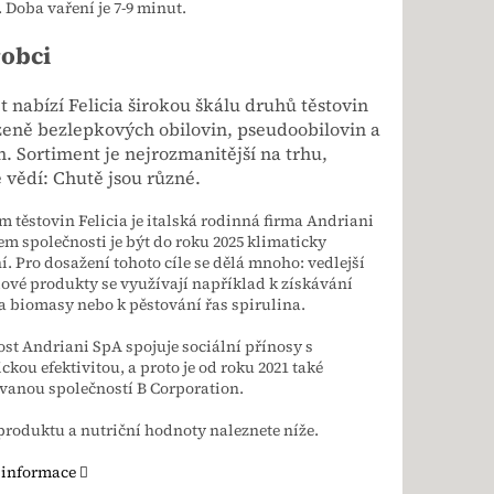
. Doba vaření je 7-9 minut.
robci
let nabízí Felicia širokou škálu druhů těstovin
zeně bezlepkových obilovin, pseudoobilovin a
n. Sortiment je nejrozmanitější na trhu,
 vědí: Chutě jsou různé.
 těstovin Felicia je italská rodinná firma Andriani
em společnosti je být do roku 2025 klimaticky
í. Pro dosažení tohoto cíle se dělá mnoho: vedlejší
vé produkty se využívají například k získávání
 biomasy nebo k pěstování řas spirulina.
st Andriani SpA spojuje sociální přínosy s
kou efektivitou, a proto je od roku 2021 také
ovanou společností B Corporation.
produktu a nutriční hodnoty naleznete níže.
 informace