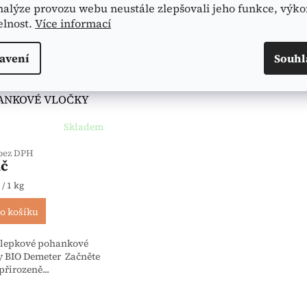
nalýze provozu webu neustále zlepšovali jeho funkce, výko
elnost.
Více informací
avení
Souhl
epkové
ANKOVÉ VLOČKY
emeter 250 g -
Skladem
k
 bez DPH
Kč
 cena:
 / 1 kg
o košíku
zlepkové pohankové
y BIO Demeter Začněte
přirozeně...