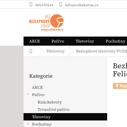
Přejít na obsah
602470244
info@celiakarna.cz
AKCE
Pečivo
Těstoviny
Pochutiny
Domů
Těstoviny
Bezlepkové těstoviny FUSIL
Postranní panel
Bez
Přeskočit kategorie
Feli
Kategorie
🥬 Veg
AKCE
Pečivo
Knäckebroty
Trvanlivé pečivo
Těstoviny
Pochutiny