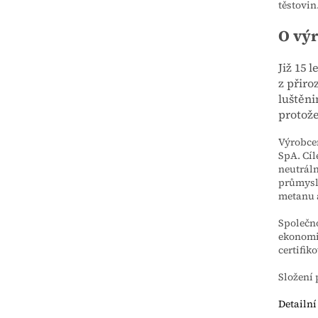
těstovin
O vý
Již 15 
z přiro
luštěni
protože
Výrobcem
SpA. Cíl
neutráln
průmyslo
metanu a
Společno
ekonomic
certifik
Složení 
Detailní