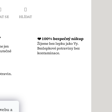
AT SE
HLÍDAT
,
❤️ 100% bezpečný nákup
Žijeme bez lepku jako Vy.
e jen
Bezlepkové potraviny bez
kutečně
kontaminace.
travin.
webu a