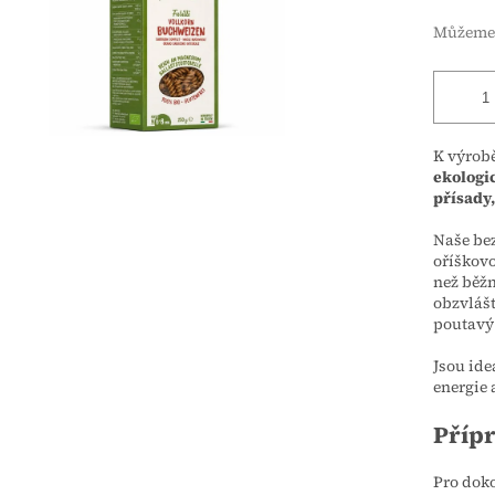
Můžeme 
K výrobě
ekologi
přísady
Naše be
oříškovo
než běžn
obzvlášt
poutavý 
Jsou ide
energie 
Příp
Pro doko