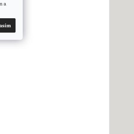
n a
asím