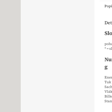
Pop
Det
Sl
poh
* = 
Nu
g
Ener
Tuk 
Sach
Vlák
Bílk
Stan