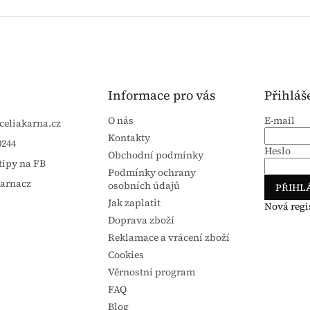
Informace pro vás
Přihláš
O nás
E-mail
celiakarna.cz
Kontakty
0244
Heslo
Obchodní podmínky
tipy na FB
Podmínky ochrany
karnacz
osobních údajů
PŘIHLÁ
Jak zaplatit
Nová regi
Doprava zboží
Reklamace a vrácení zboží
Cookies
Věrnostní program
FAQ
Blog