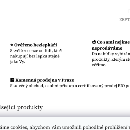
ZEPT
🥣 Co sami nejíme
⭐ Ověřeno bezlepkáři
neprodáváme
Skvělé recenze od lidí, kteří
Do nabídky vybírám
nakupují bez lepku stejně
produkty, kterým s
jako Vy.
věříme.
🏪 Kamenná prodejna v Praze
Skutečný obchod, osobní přístup a certifikovaný prodej BIO po
sející produkty
egan
áme cookies, abychom Vám umožnili pohodlné prohlížení 
emeter