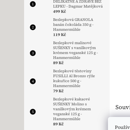
DELIKÁTNĚ A ZDRAVĚ BEZ
LEPKU - Dagmar Matějková
499 Kč
Bezlepková GRANOLA
banán čokoláda 350 g -
Hammermühle
119 Kč
Bezlepkové malinové
SUŠENKY s vanilkovým
krémem veganské 125 g -
Hammermühle
89 Kč
Bezlepkové těstoviny
FUSILLI Al Bronzo rýže
kukuřice 500 g -
Hammermühle
79 Kč
Bezlepkové kakaové
SUŠENKY Molino s
Souvi
vanilkovým krémem
veganské 125 g -
Hammermühle
🥬 V
89 Kč
Použív
🌿 D