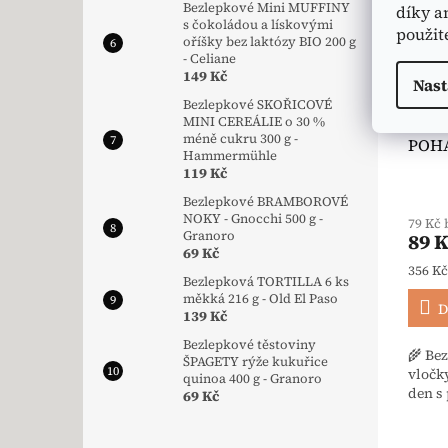
Bezlepkové Mini MUFFINY
díky a
s čokoládou a lískovými
použit
oříšky bez laktózy BIO 200 g
- Celiane
149 Kč
Nast
Bezlepkové SKOŘICOVÉ
Bezl
MINI CEREÁLIE o 30 %
méně cukru 300 g -
POH
Hammermühle
BIO D
119 Kč
Bauc
Bezlepkové BRAMBOROVÉ
NOKY - Gnocchi 500 g -
79 Kč
Granoro
89 
69 Kč
Měrná
356 Kč
Bezlepková TORTILLA 6 ks
měkká 216 g - Old El Paso
D
139 Kč
Bezlepkové těstoviny
🌾 Be
ŠPAGETY rýže kukuřice
vločk
quinoa 400 g - Granoro
den s 
69 Kč