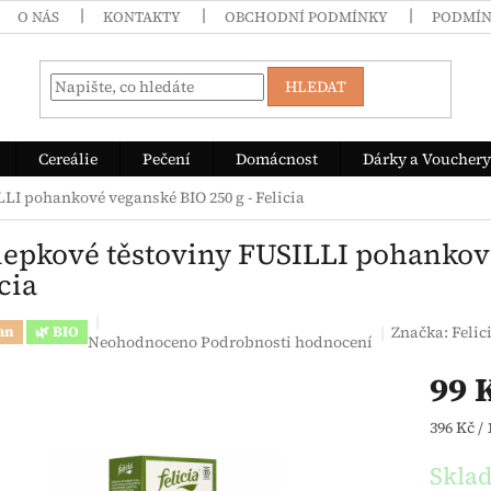
O NÁS
KONTAKTY
OBCHODNÍ PODMÍNKY
PODMÍN
HLEDAT
Cereálie
Pečení
Domácnost
Dárky a Vouchery
LI pohankové veganské BIO 250 g - Felicia
lepkové těstoviny FUSILLI pohankové
cia
Značka:
Felic
an
🌿 BIO
Průměrné hodnocení produktu je 0,0 z 5 hvězdiček.
Neohodnoceno
Podrobnosti hodnocení
99 
Měrná c
396 Kč / 
Skla