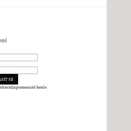
ení
SIT SE
strace
Zapomenuté heslo