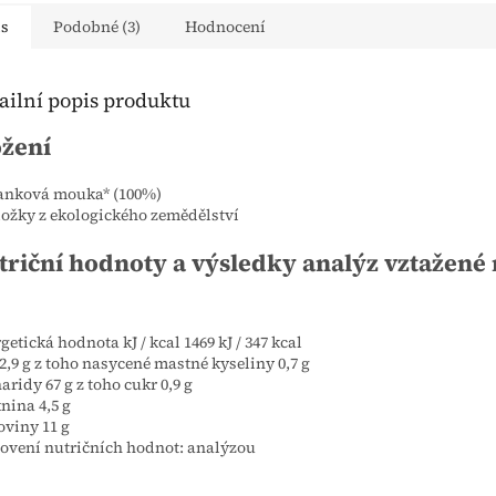
is
Podobné (3)
Hodnocení
ailní popis produktu
ožení
anková mouka* (100%)
složky z ekologického zemědělství
triční hodnoty a výsledky analýz vztažené 
getická hodnota kJ / kcal 1469 kJ / 347 kcal
2,9 g z toho nasycené mastné kyseliny 0,7 g
aridy 67 g z toho cukr 0,9 g
nina 4,5 g
oviny 11 g
ovení nutričních hodnot: analýzou