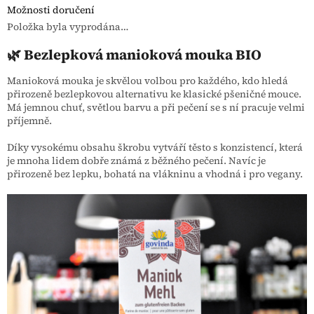
Možnosti doručení
Položka byla vyprodána…
🌿 Bezlepková manioková mouka BIO
Manioková mouka je skvělou volbou pro každého, kdo hledá
přirozeně bezlepkovou alternativu ke klasické pšeničné mouce.
Má jemnou chuť, světlou barvu a při pečení se s ní pracuje velmi
příjemně.
Díky vysokému obsahu škrobu vytváří těsto s konzistencí, která
je mnoha lidem dobře známá z běžného pečení. Navíc je
přirozeně bez lepku, bohatá na vlákninu a vhodná i pro vegany.