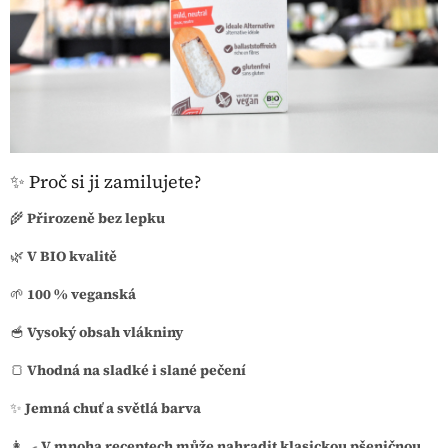
✨ Proč si ji zamilujete?
🌾
Přirozeně bez lepku
🌿
V BIO kvalitě
🌱
100 % veganská
🥣
Vysoký obsah vlákniny
🍞
Vhodná na sladké i slané pečení
✨
Jemná chuť a světlá barva
👩‍🍳
V mnoha receptech může nahradit klasickou pšeničnou