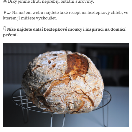
🥣 Díky jemné chuti nepřebíjí ostatní suroviny.
👩‍🍳 Na našem webu najdete také recept na bezlepkový chléb, ve
kterém ji můžete vyzkoušet.
👇
Níže najdete další bezlepkové mouky i inspiraci na domácí
pečení.