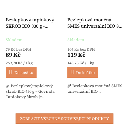
Bezlepkový tapiokový
Bezlepková moučná
ŠKROB BIO 330 g -
SMĚS univerzální BIO 800
Govinda
g - Bauck
Skladem
Skladem
79 Kč bez DPH
106 Kč bez DPH
89 Kč
119 Kč
Měrná cena:
Měrná cena:
269,70 Kč / 1 kg
148,75 Kč / 1 kg
Do košíku
Do košíku
🌿 Bezlepkový tapiokový
🌾 Bezlepková moučná SMĚS
škrob BIO 450 g – Govinda
univerzální BIO ...
Tapiokový škrob je...
ZOBRAZIT VŠECHNY SOUVISEJÍCÍ PRODUKTY