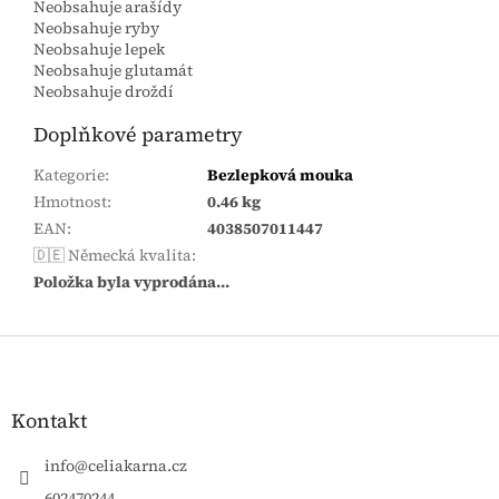
Neobsahuje arašídy
Neobsahuje ryby
Neobsahuje lepek
Neobsahuje glutamát
Neobsahuje droždí
Doplňkové parametry
Kategorie
:
Bezlepková mouka
Hmotnost
:
0.46 kg
EAN
:
4038507011447
🇩🇪 Německá kvalita
:
Položka byla vyprodána…
Zápatí
Kontakt
info
@
celiakarna.cz
602470244