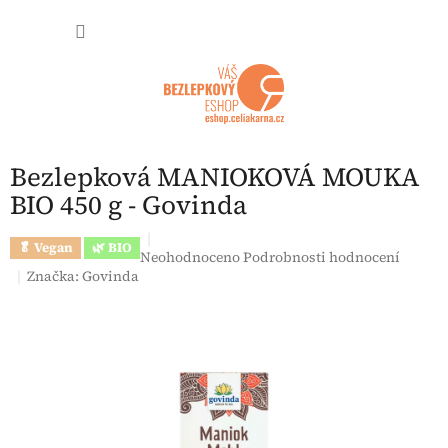
Přejít na obsah
NÁKUP
Bezlepková MANIOKOVÁ MOUKA
BIO 450 g - Govinda
🥬 Vegan
🌿 BIO
Průměrné hodnocení produktu je 0,0 z 5 hvězdi
Neohodnoceno
Podrobnosti hodnocení
Značka:
Govinda