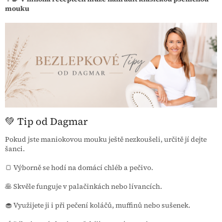
mouku
💚 Tip od Dagmar
Pokud jste maniokovou mouku ještě nezkoušeli, určitě jí dejte
šanci.
🍞 Výborně se hodí na domácí chléb a pečivo.
🥞 Skvěle funguje v palačinkách nebo lívancích.
🧁 Využijete ji i při pečení koláčů, muffinů nebo sušenek.