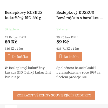
Bezlepkový KUSKUS
Bezlepkový KUSKUS
kukuřičný BIO 250 g -
Bowl rajčata s bazalkou
Davert
BIO 140 g - Bauck
Skladem
Skladem
79 Kč bez DPH
79 Kč bez DPH
89 Kč
89 Kč
Měrná cena:
Měrná cena:
356 Kč / 1 kg
635,71 Kč / 1 kg
Do košíku
Do košíku
🌽 Bezlepkový kukuřičný
Společnost Bauck GmbH
kuskus BIO Lehký kukuřičný
byla založena v roce 1969 za
kuskus je...
účelem prodeje BIO...
ZOBRAZIT VŠECHNY SOUVISEJÍCÍ PRODUKTY