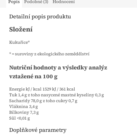
Popis
Podobné (3)
Hodnocení
Detailní popis produktu
Složení
Kukuřice*
* = suroviny z ekologického zemědělství
Nutriční hodnoty a výsledky analýz
vztažené na 100 g
Energie kJ / kcal 1529 kJ / 361 kcal
Tuk 1,4 g z toho nasycené mastné kyseliny 0,3 g
Sacharidy 78,0 g z toho cukry 0,7 g
Vláknina 3,4 g
Bílkoviny 7,3 g
Sůl <0,01 g
Doplňkové parametry