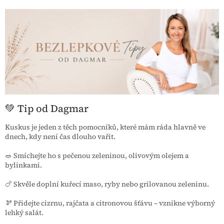
💚 Tip od Dagmar
Kuskus je jeden z těch pomocníků, které mám ráda hlavně ve
dnech, kdy není čas dlouho vařit.
🥗 Smíchejte ho s pečenou zeleninou, olivovým olejem a
bylinkami.
🍗 Skvěle doplní kuřecí maso, ryby nebo grilovanou zeleninu.
🫘 Přidejte cizrnu, rajčata a citronovou šťávu – vznikne výborný
lehký salát.