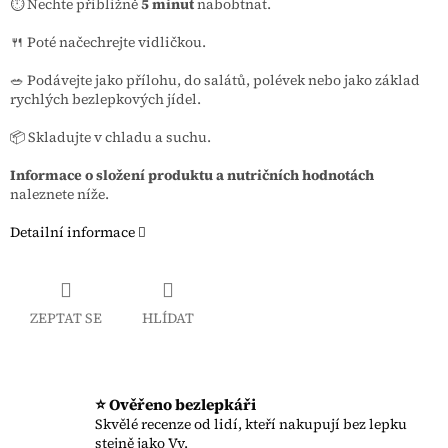
⏱️ Nechte přibližně
5 minut
nabobtnat.
🍴 Poté načechrejte vidličkou.
🥗 Podávejte jako přílohu, do salátů, polévek nebo jako základ
rychlých bezlepkových jídel.
📦 Skladujte v chladu a suchu.
Informace o složení produktu a nutričních hodnotách
naleznete níže.
Detailní informace
ZEPTAT SE
HLÍDAT
⭐ Ověřeno bezlepkáři
Skvělé recenze od lidí, kteří nakupují bez lepku
stejně jako Vy.