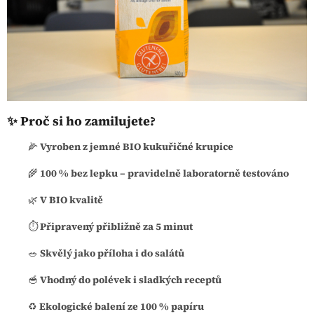
✨ Proč si ho zamilujete?
🌽
Vyroben z jemné BIO kukuřičné krupice
🌾
100 % bez lepku – pravidelně laboratorně testováno
🌿
V BIO kvalitě
⏱️
Připravený přibližně za 5 minut
🥗
Skvělý jako příloha i do salátů
🥣
Vhodný do polévek i sladkých receptů
♻️
Ekologické balení ze 100 % papíru