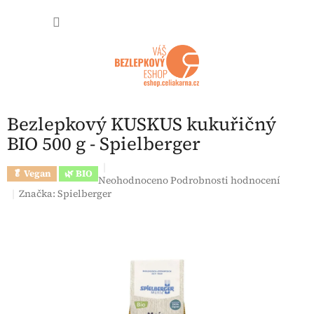
Přejít na obsah
NÁKUP
Bezlepkový KUSKUS kukuřičný
BIO 500 g - Spielberger
🥬 Vegan
🌿 BIO
Průměrné hodnocení produktu je 0,0 z 5 hvězdi
Neohodnoceno
Podrobnosti hodnocení
Značka:
Spielberger