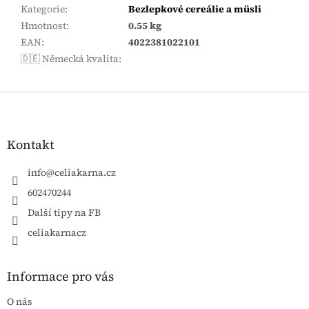
Kategorie
:
Bezlepkové cereálie a müsli
Hmotnost
:
0.55 kg
EAN
:
4022381022101
🇩🇪 Německá kvalita
:
Zápatí
Kontakt
info
@
celiakarna.cz
602470244
Další tipy na FB
celiakarnacz
Informace pro vás
O nás