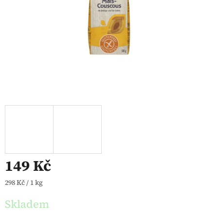
149 Kč
Měrná cena:
298 Kč / 1 kg
Skladem