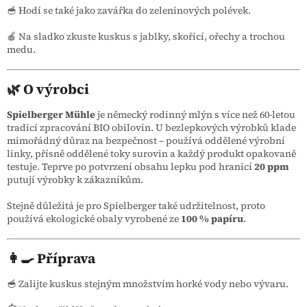
🥣 Hodí se také jako zavářka do zeleninových polévek.
🍎 Na sladko zkuste kuskus s jablky, skořicí, ořechy a trochou
medu.
🌿 O výrobci
Spielberger Mühle
je německý rodinný mlýn s více než 60-letou
tradicí zpracování BIO obilovin. U bezlepkových výrobků klade
mimořádný důraz na bezpečnost – používá oddělené výrobní
linky, přísně oddělené toky surovin a každý produkt opakovaně
testuje. Teprve po potvrzení obsahu lepku pod hranicí
20 ppm
putují výrobky k zákazníkům.
Stejně důležitá je pro Spielberger také udržitelnost, proto
používá ekologické obaly vyrobené ze
100 % papíru
.
👩‍🍳 Příprava
🥣 Zalijte kuskus stejným množstvím horké vody nebo vývaru.